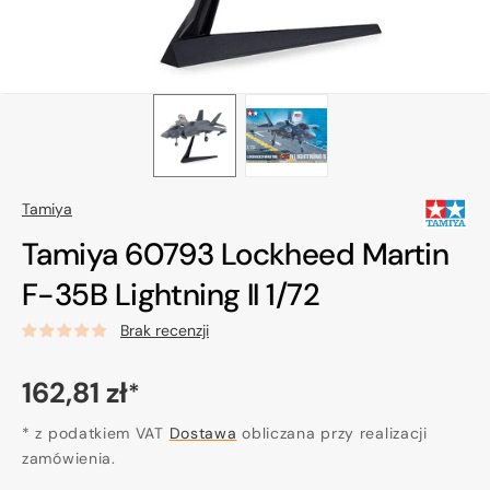
Tamiya
Tamiya 60793 Lockheed Martin
F-35B Lightning II 1/72
Brak recenzji
Cena
162,81 zł
*
regularna
* z podatkiem VAT
Dostawa
obliczana przy realizacji
zamówienia.