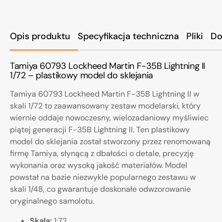
Opis produktu
Specyfikacja techniczna
Pliki
Do
Tamiya 60793 Lockheed Martin F-35B Lightning II
1/72 – plastikowy model do sklejania
Tamiya 60793 Lockheed Martin F-35B Lightning II w
skali 1/72 to zaawansowany zestaw modelarski, który
wiernie oddaje nowoczesny, wielozadaniowy myśliwiec
piątej generacji F-35B Lightning II. Ten plastikowy
model do sklejania został stworzony przez renomowaną
firmę Tamiya, słynącą z dbałości o detale, precyzję
wykonania oraz wysoką jakość materiałów. Model
powstał na bazie niezwykle popularnego zestawu w
skali 1/48, co gwarantuje doskonałe odwzorowanie
oryginalnego samolotu.
Skala:
1:72