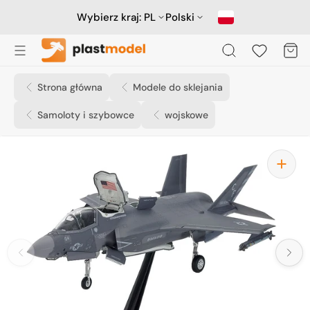
Przejdź
do
Wybierz kraj:
PL
Polski
treści
Koszyk
Strona główna
Modele do sklejania
Samoloty i szybowce
wojskowe
Otwórz
media
1
w
widoku
galerii