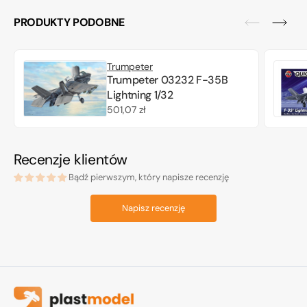
PRODUKTY PODOBNE
Trumpeter
Trumpeter 03232 F-35B
Lightning 1/32
Cena
501,07 zł
regularna
Recenzje klientów
Bądź pierwszym, który napisze recenzję
Napisz recenzję