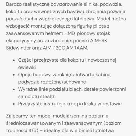
Bardzo realistyczne odwzorowanie silnika, podwozia,
kokpitu oraz wewnętrznych bayów uzbrojenia pozwala
poczuć ducha współczesnego lotnictwa. Model można
wzbogacić montując dołączoną figurkę pilota z
zaawansowanym hełmem HMD, pionowy stojak
ekspozycyjny oraz uzbrojenie: pociski AIM-9X
Sidewinder oraz AIM-120C AMRAAM.
Części przejrzyste dla kokpitu i nowoczesnej
owiewki
Opcje budowy: zamknięta/otwarta kabina,
podwozie rozłożone/schowane
Wyraźne linie podziału blach, detale powierzchni
samolotu stealth
Przejrzyste instrukcje krok po kroku w zestawie
Zalecamy ten model modelarzom na poziomie
średniozaawansowanym i zaawansowanym (poziom
trudności 4/5) – idealny dla wielbicieli lotnictwa