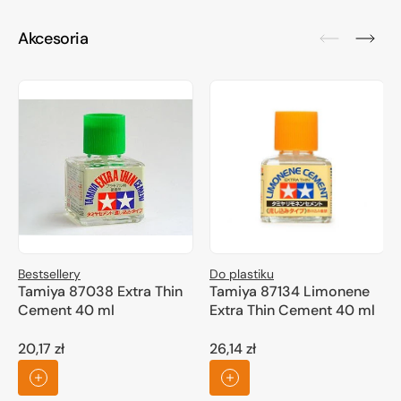
Akcesoria
Bestsellery
Do plastiku
Tamiya 87038 Extra Thin
Tamiya 87134 Limonene
Cement 40 ml
Extra Thin Cement 40 ml
20,17 zł
26,14 zł
Cena
Cena
regularna
regularna