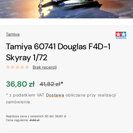
Tamiya
Tamiya 60741 Douglas F4D-1
Skyray 1/72
Brak recenzji
36,80 zł
*
41,82 zł
Cena
Cena
promocyjna
* z podatkiem VAT
regularna
Dostawa
obliczana przy realizacji
zamówienia.
Najniższa cena z ostatnich 30 dni:
36,80 zł
Cena regularna:
41,82 zł