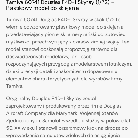
Tamiya 60741 Douglas F4D-1 Skyray (1/72) –
Plastikowy model do sklejania
Tamiya 60741 Douglas F4D-1 Skyray w skali 1/72 to
wiernie odwzorowany plastikowy model do sklejania,
przedstawiający pionierski amerykański odrzutowiec
myśliwsko-przechwytujący z czasów zimnej wojny. Ten
model stanowi doskonałą propozycję zarówno dla
doświadczonych modelarzy, jak i osób
rozpoczynających przygodę z modelarstwem lotniczym,
dzięki precyzji detali i znakomitemu dopasowaniu
elementów charakterystycznych dla wyrobów firmy
Tamiya.
Oryginalny Douglas F4D-1 Skyray został
zaprojektowany i produkowany przez firmę Douglas
Aircraft Company dla Marynarki Wojennej Stanów
Zjednoczonych. Samolot wszedł do służby w połowie lat
50. XX wieku i stanowił przełomowy krok na drodze do
wprowadzenia samolotów zdolnych do osiągnięcia