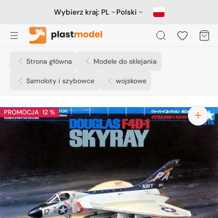
Przejdź
do
Wybierz kraj:
PL
Polski
treści
Koszyk
Strona główna
Modele do sklejania
Samoloty i szybowce
wojskowe
PROMOCJA
12 %
Otwórz
media
1
w
widoku
galerii