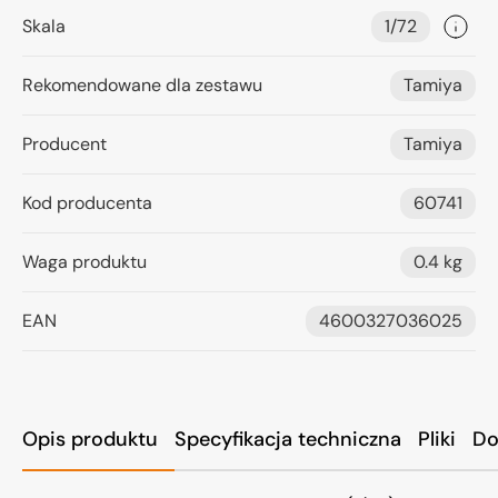
Skala
1/72
Rekomendowane dla zestawu
Tamiya
Producent
Tamiya
Kod producenta
60741
Waga produktu
0.4 kg
EAN
4600327036025
Opis produktu
Specyfikacja techniczna
Pliki
Do