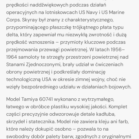
prędkości naddźwiękowych podczas działań
operacyjnych na lotniskowcach US Navy i US Marine
Corps. Skyray był znany z charakterystycznego,
przypominającego płaszczkę trójkątnego płata typu
delta, który zapewniał mu niezwykłą zwrotność i dużą
prędkość wznoszenia – przymioty kluczowe podczas
przejmowania przewagi powietrznej. W latach 1956–
1964 samoloty te strzegły przestrzeni powietrznej nad
Stanami Zjednoczonymi, brały udział w ćwiczeniach
obrony powietrznej i podkreślały dominację
technologiczną USA w okresie zimnej wojny, choć nie
wzięły bezpośredniego udziału w działaniach bojowych.
Model Tamiya 60741 wykonano z wytrzymałego,
łatwego w obróbce plastiku wysokiej jakości. Komplet
części precyzyjnie odwzorowuje detale kadłuba,
skrzydeł i statecznika. Model nie zawiera kleju ani farb,
które należy dokupić osobno – pozwala to na
swobodny dobór palety barw, zgodnych z oryginalnymi