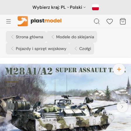
Przejdź
do
Wybierz kraj:
PL
Polski
treści
Koszyk
Strona główna
Modele do sklejania
Pojazdy i sprzęt wojskowy
Czołgi
Otwórz
media
1
w
widoku
galerii