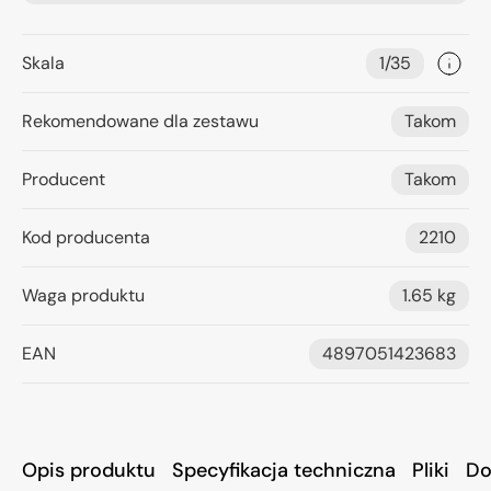
Skala
1/35
Rekomendowane dla zestawu
Takom
Producent
Takom
Kod producenta
2210
Waga produktu
1.65 kg
EAN
4897051423683
Opis produktu
Specyfikacja techniczna
Pliki
Do