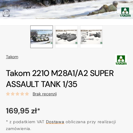
Takom
Takom 2210 M28A1/A2 SUPER
ASSAULT TANK 1/35
Brak recenzji
Cena
169,95 zł
*
regularna
* z podatkiem VAT
Dostawa
obliczana przy realizacji
zamówienia.