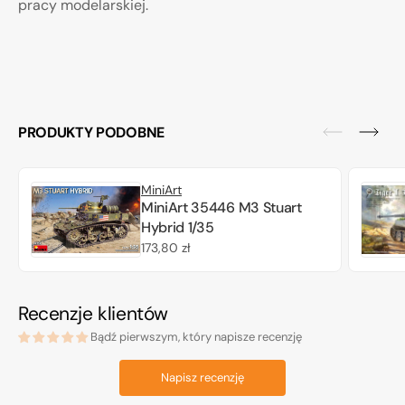
pracy modelarskiej.
PRODUKTY PODOBNE
MiniArt
MiniArt 35446 M3 Stuart
Hybrid 1/35
Cena
173,80 zł
regularna
Recenzje klientów
Bądź pierwszym, który napisze recenzję
Napisz recenzję