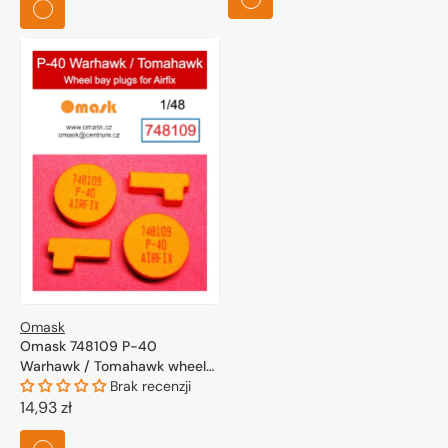
Omask
Omask 748109 P-40
Warhawk / Tomahawk wheel
bay plugs (for Airfix) 1/48
Brak recenzji
Cena
14,93 zł
regularna