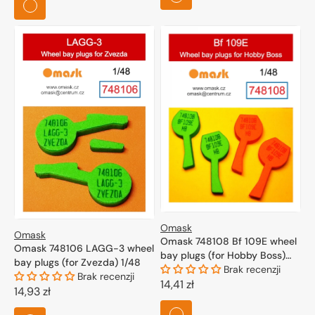
Omask
Omask
Omask 748108 Bf 109E wheel
Omask 748106 LAGG-3 wheel
bay plugs (for Hobby Boss)
bay plugs (for Zvezda) 1/48
1/48
Brak recenzji
Brak recenzji
Cena
14,41 zł
Cena
14,93 zł
regularna
regularna