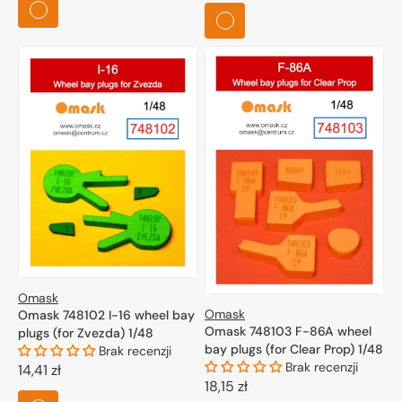
regularna
Omask
Omask
Omask 748102 I-16 wheel bay
Omask 748103 F-86A wheel
plugs (for Zvezda) 1/48
bay plugs (for Clear Prop) 1/48
Brak recenzji
Brak recenzji
Cena
14,41 zł
Cena
18,15 zł
regularna