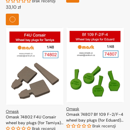
1/72
Brak recenzji
Cena
33,10 zł
regularna
Omask
Omask
Omask 74807 Bf 109 F-2/F-4
Omask 74802 F4U Corsair
wheel bay plugs (for Eduard)
wheel bay plugs (for Tamiya)
1/48
Brak recenzji
1/48
Brak recenzji