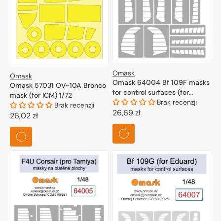
Omask
Omask
Omask 64004 Bf 109F masks
Omask 57031 OV-10A Bronco
for control surfaces (for
mask (for ICM) 1/72
Eduard) 1/48
Brak recenzji
Brak recenzji
Cena
26,69 zł
Cena
26,02 zł
regularna
regularna