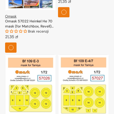
Cena
21,35 zł
regularna
Omask
Omask 57022 Heinkel He 70
mask (for Matchbox, Revell)
1/72
Brak recenzji
Cena
21,35 zł
regularna