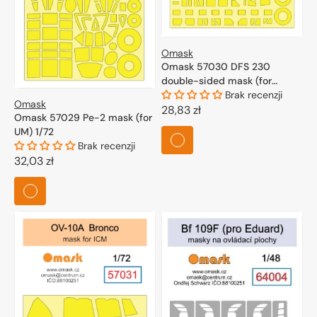
Omask
Omask 57030 DFS 230
double-sided mask (for
Bronco) 1/72
Brak recenzji
Omask
Cena
28,83 zł
Omask 57029 Pe-2 mask (for
regularna
UM) 1/72
Brak recenzji
Cena
32,03 zł
regularna