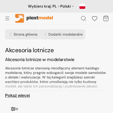
Przejdź
do
Wybierz kraj:
PL
Polski
treści
Koszyk
Strona główna
Dodatki modelarskie
Kolekcja:
Akcesoria lotnicze
Akcesoria lotnicze w modelarstwie
Akcesoria lotnicze stanowią nieodłączny element każdego
modelarza, który pragnie wzbogacić swoje modele samolotów
o detale i waloryzacje. W tej kategorii znajdziesz szeroki
wachlarz produktów, które umożliwiają nie tylko budowę
modeli, ale także ich personalizację i podniesienie jakości
wykonania. Akcesoria te są kluczowe w procesie modelarskim,
od etapu przygotowania wyprasek po finalne efekty malarskie.
Pokaż więcej
Rodzaje produktów
Filtr
W kategorii akcesoriów lotniczych znajdują się różnorodne