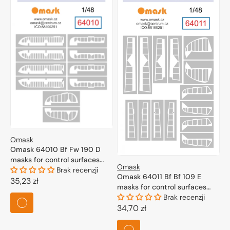
Omask
Omask 64010 Bf Fw 190 D
masks for control surfaces
Omask
(for Eduard) 1/48
Brak recenzji
Omask 64011 Bf Bf 109 E
Cena
35,23 zł
masks for control surfaces
regularna
(for Wingsy Kits) 1/48
Brak recenzji
Cena
34,70 zł
regularna