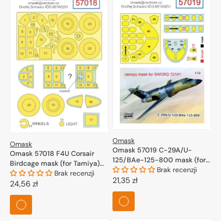
Omask
Omask
Omask 57019 C-29A/U-
Omask 57018 F4U Corsair
125/BAe-125-800 mask (for
Birdcage mask (for Tamiya)
Sword 72141) 1/72
Brak recenzji
1/72
Brak recenzji
Cena
21,35 zł
Cena
24,56 zł
regularna
regularna