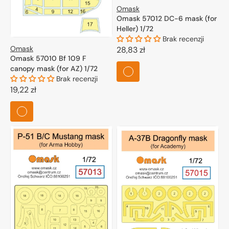
Omask
Omask 57012 DC-6 mask (for
Heller) 1/72
Brak recenzji
Omask
Cena
28,83 zł
Omask 57010 Bf 109 F
regularna
canopy mask (for AZ) 1/72
Brak recenzji
Cena
19,22 zł
regularna