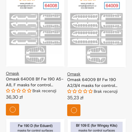
Omask
Omask
Omask 64008 Bf Fw 190 A5-
Omask 64009 Bf Fw 190
A8, F masks for control
A2/3/4 masks for control
surfaces (for Eduard) 1/48
Brak recenzji
surfaces (for Eduard) 1/48
Brak recenzji
Cena
36,30 zł
Cena
35,23 zł
regularna
regularna