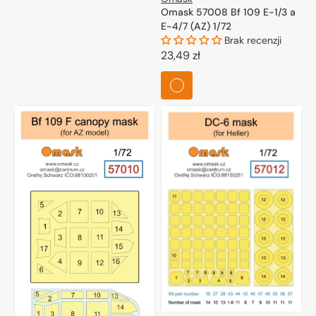
Omask 57008 Bf 109 E-1/3 a
E-4/7 (AZ) 1/72
Brak recenzji
Cena
23,49 zł
regularna