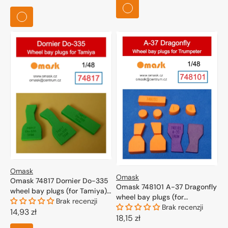
regularna
Omask
Omask
Omask 74817 Dornier Do-335
Omask 748101 A-37 Dragonfly
wheel bay plugs (for Tamiya)
wheel bay plugs (for
1/48
Brak recenzji
Trumpeter) 1/48
Brak recenzji
Cena
14,93 zł
Cena
18,15 zł
regularna