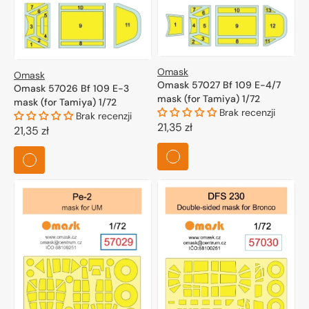
Omask
Omask
Omask 57027 Bf 109 E-4/7
Omask 57026 Bf 109 E-3
mask (for Tamiya) 1/72
mask (for Tamiya) 1/72
Brak recenzji
Brak recenzji
Cena
21,35 zł
Cena
21,35 zł
regularna
regularna