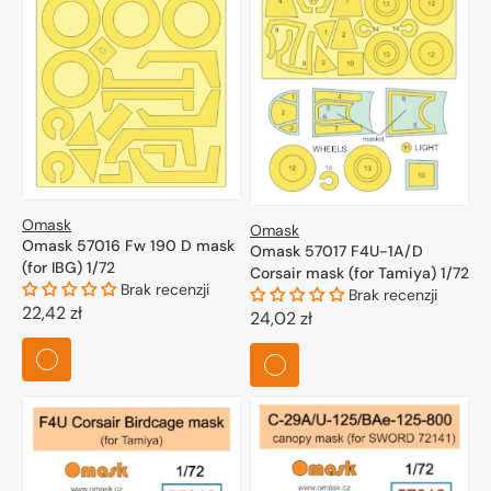
Omask
Omask
Omask 57016 Fw 190 D mask
Omask 57017 F4U-1A/D
(for IBG) 1/72
Corsair mask (for Tamiya) 1/72
Brak recenzji
Brak recenzji
Cena
22,42 zł
Cena
24,02 zł
regularna
regularna