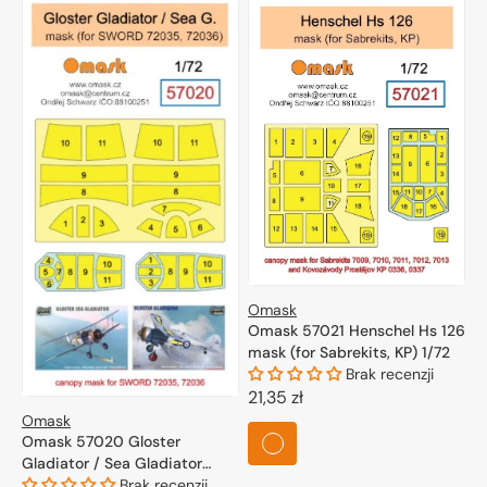
Omask
Omask 57021 Henschel Hs 126
mask (for Sabrekits, KP) 1/72
Brak recenzji
Cena
21,35 zł
Omask
regularna
Omask 57020 Gloster
Gladiator / Sea Gladiator
mask (for Sword 72035,
Brak recenzji