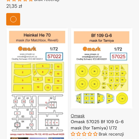
72036) 1/72
Cena
21,35 zł
regularna
Omask
Omask 57025 Bf 109 G-6
mask (for Tamiya) 1/72
Brak recenzji