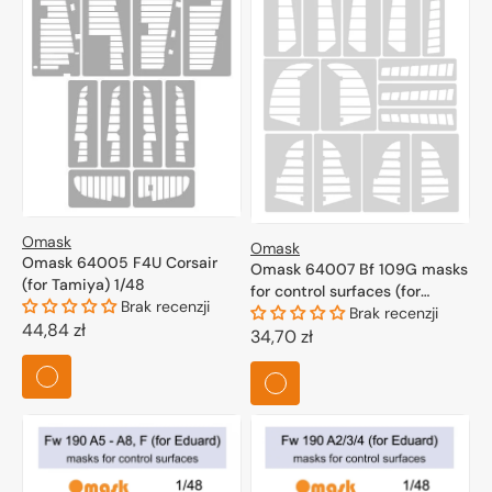
Omask
Omask
Omask 64005 F4U Corsair
Omask 64007 Bf 109G masks
(for Tamiya) 1/48
for control surfaces (for
Brak recenzji
Eduard) 1/48
Brak recenzji
Cena
44,84 zł
Cena
34,70 zł
regularna
regularna