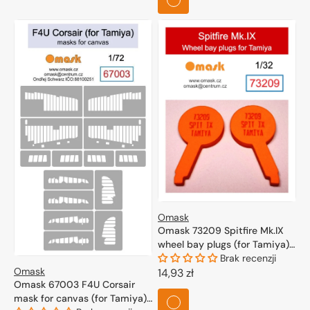
Omask
Omask 73209 Spitfire Mk.IX
wheel bay plugs (for Tamiya)
1/32
Brak recenzji
Omask
Cena
14,93 zł
Omask 67003 F4U Corsair
regularna
mask for canvas (for Tamiya)