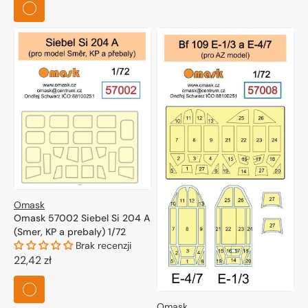
**Zestaw farb akrylowych do malowania modeli**: Obejmuje
kolory niezbędne do realistycznego wykończenia. Zachęcamy
do dalszego zapoznania się z pełnym asortymentem
akcesoriów lotniczych, które pomogą w realizacji Twoich
modelarskich pasji.
Omask
Omask 57002 Siebel Si 204 A
(Smer, KP a prebaly) 1/72
Brak recenzji
Cena
22,42 zł
regularna
Omask