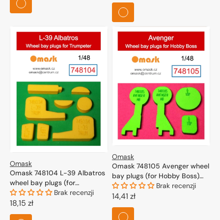
regularna
Omask
Omask
Omask 748105 Avenger wheel
Omask 748104 L-39 Albatros
bay plugs (for Hobby Boss)
wheel bay plugs (for
1/48
Brak recenzji
Trumpeter) 1/48
Brak recenzji
Cena
14,41 zł
Cena
18,15 zł
regularna
regularna