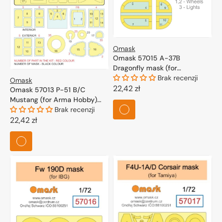
Omask
Omask 57015 A-37B
Dragonfly mask (for
Academy) 1/72
Brak recenzji
Omask
Cena
22,42 zł
Omask 57013 P-51 B/C
Mustang (for Arma Hobby)
regularna
1/72
Brak recenzji
Cena
22,42 zł
regularna