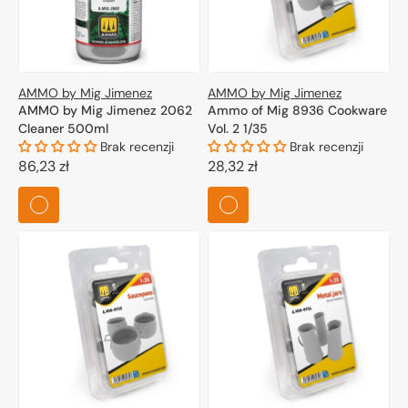
AMMO by Mig Jimenez
AMMO by Mig Jimenez
AMMO by Mig Jimenez 2062
Ammo of Mig 8936 Cookware
Cleaner 500ml
Vol. 2 1/35
Brak recenzji
Brak recenzji
Cena
86,23 zł
Cena
28,32 zł
regularna
regularna