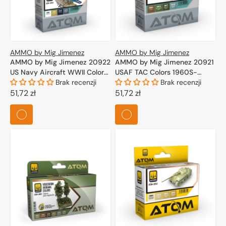
AMMO by Mig Jimenez
AMMO by Mig Jimenez
AMMO by Mig Jimenez 20922
AMMO by Mig Jimenez 20921
US Navy Aircraft WWII Colors
USAF TAC Colors 1960S-
Set 4x20ml
Brak recenzji
1970S (also Vietnam Era) Set
Brak recenzji
Cena
51,72 zł
4x20ml
Cena
51,72 zł
regularna
regularna