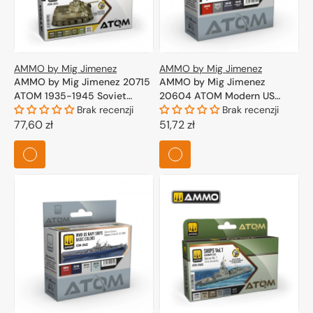
AMMO by Mig Jimenez
AMMO by Mig Jimenez
AMMO by Mig Jimenez 20715
AMMO by Mig Jimenez
ATOM 1935-1945 Soviet
20604 ATOM Modern US
Camouflage Colors Set
Brak recenzji
Navy Ships colors Set 4x20ml
Brak recenzji
6x20ml
Cena
77,60 zł
Cena
51,72 zł
regularna
regularna