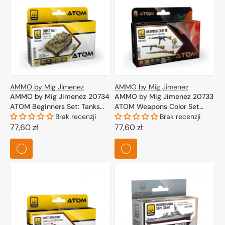
AMMO by Mig Jimenez
AMMO by Mig Jimenez
AMMO by Mig Jimenez 20734
AMMO by Mig Jimenez 20733
ATOM Beginners Set: Tanks
ATOM Weapons Color Set
Vol.1 6x20ml
Brak recenzji
6x20ml
Brak recenzji
Cena
77,60 zł
Cena
77,60 zł
regularna
regularna