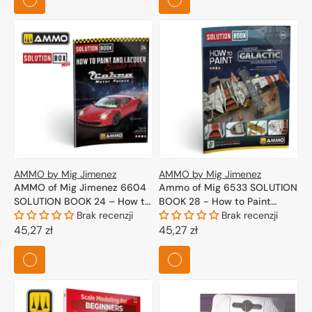
AMMO by Mig Jimenez
AMMO by Mig Jimenez
AMMO of Mig Jimenez 6604
Ammo of Mig 6533 SOLUTION
SOLUTION BOOK 24 – How to
BOOK 28 - How to Paint
Paint and Lacquer scale cars
Brak recenzji
Rebel Galactic Starships
Brak recenzji
(Multilingual Book)
Cena
45,27 zł
(Multilingual Book)
Cena
45,27 zł
regularna
regularna