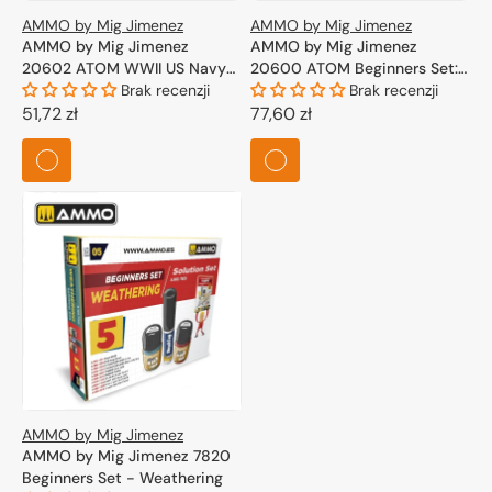
AMMO by Mig Jimenez
AMMO by Mig Jimenez
AMMO by Mig Jimenez
AMMO by Mig Jimenez
20602 ATOM WWII US Navy
20600 ATOM Beginners Set:
Ships Basic Colors Set
Brak recenzji
Ships Vol.1 6x20ml
Brak recenzji
4x20ml
Cena
51,72 zł
Cena
77,60 zł
regularna
regularna
AMMO by Mig Jimenez
AMMO by Mig Jimenez 7820
Beginners Set - Weathering