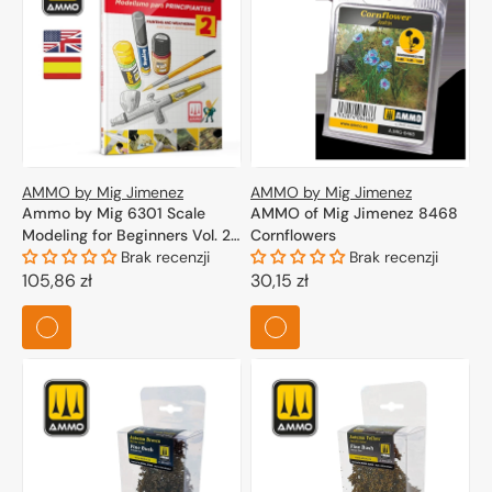
AMMO by Mig Jimenez
AMMO by Mig Jimenez
Ammo by Mig 6301 Scale
AMMO of Mig Jimenez 8468
Modeling for Beginners Vol. 2:
Cornflowers
Paint & Weathering (Bilingual)
Brak recenzji
Brak recenzji
Cena
105,86 zł
Cena
30,15 zł
regularna
regularna