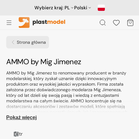
Przejdź
do
Wybierz kraj:
PL
Polski
treści
Koszyk
Strona główna
Kolekcja:
AMMO by Mig Jimenez
AMMO by Mig Jimenez to renomowany producent w branży
modelarskiej, który zyskał uznanie dzięki innowacyjnym
produktom oraz wysokiej jakości wypraskom. Firma została
założona przez doświadczonego modelarza Mig Jimeneza,
który od lat dzieli się swoją pasją i wiedzą z entuzjastami
modelarstwa na całym świecie. AMMO koncentruje się na
dostarczaniu akcesoriów i zestawów modeli, które spełniają
oczekiwania zarówno początkujących, jak i zaawansowanych
modelarzy.
Pokaż więcej
Profil działalności i specjalizacja
Filtr
AMMO by Mig Jimenez specjalizuje się w produkcji modeli