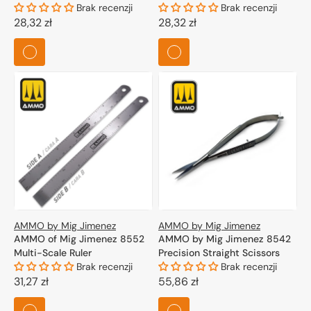
Brak recenzji
Brak recenzji
Cena
28,32 zł
Cena
28,32 zł
regularna
regularna
AMMO by Mig Jimenez
AMMO by Mig Jimenez
AMMO of Mig Jimenez 8552
AMMO by Mig Jimenez 8542
Multi-Scale Ruler
Precision Straight Scissors
Brak recenzji
Brak recenzji
Cena
31,27 zł
Cena
55,86 zł
regularna
regularna