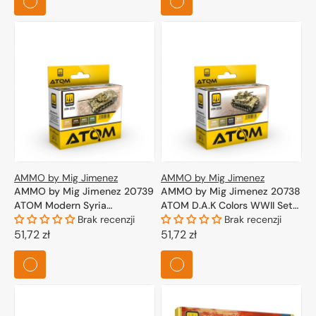
AMMO by Mig Jimenez
AMMO by Mig Jimenez
AMMO by Mig Jimenez 20739
AMMO by Mig Jimenez 20738
ATOM Modern Syria
ATOM D.A.K Colors WWII Set
Camouflage Colors Set
Brak recenzji
4x20ml
Brak recenzji
4x20ml
Cena
51,72 zł
Cena
51,72 zł
regularna
regularna