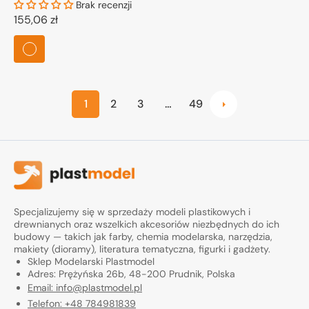
Brak recenzji
Cena
155,06 zł
regularna
1
2
3
…
49
Specjalizujemy się w sprzedaży modeli plastikowych i
drewnianych oraz wszelkich akcesoriów niezbędnych do ich
budowy — takich jak farby, chemia modelarska, narzędzia,
makiety (dioramy), literatura tematyczna, figurki i gadżety.
Sklep Modelarski Plastmodel
Adres: Prężyńska 26b, 48-200 Prudnik, Polska
Email: info@plastmodel.pl
Telefon: +48 784981839