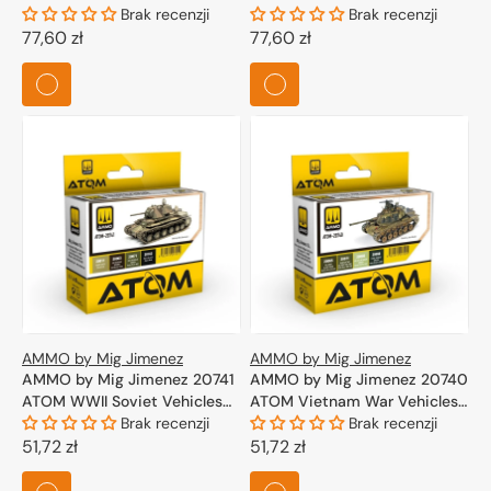
Commonwealth Set 6x20ml
Brak recenzji
Marine Corps Set 6x20ml
Brak recenzji
Cena
77,60 zł
Cena
77,60 zł
regularna
regularna
AMMO by Mig Jimenez
AMMO by Mig Jimenez
AMMO by Mig Jimenez 20741
AMMO by Mig Jimenez 20740
ATOM WWII Soviet Vehicles
ATOM Vietnam War Vehicles
Camouflage colors Set
Brak recenzji
Colors Set 4x20ml
Brak recenzji
4x20ml
Cena
51,72 zł
Cena
51,72 zł
regularna
regularna