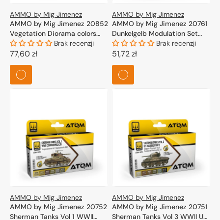
AMMO by Mig Jimenez
AMMO by Mig Jimenez
AMMO by Mig Jimenez 20852
AMMO by Mig Jimenez 20761
Vegetation Diorama colors
Dunkelgelb Modulation Set
Set 6x20ml
Brak recenzji
4x20ml
Brak recenzji
Cena
77,60 zł
Cena
51,72 zł
regularna
regularna
AMMO by Mig Jimenez
AMMO by Mig Jimenez
AMMO by Mig Jimenez 20752
AMMO by Mig Jimenez 20751
Sherman Tanks Vol 1 WWII
Sherman Tanks Vol 3 WWII US