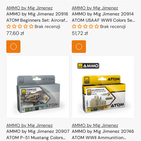
AMMO by Mig Jimenez
AMMO by Mig Jimenez
AMMO by Mig Jimenez 20916
AMMO by Mig Jimenez 20914
ATOM Beginners Set: Aircraft
ATOM USAAF WWII Colors Set
Vol.1 6x20ml
Brak recenzji
4x20ml
Brak recenzji
Cena
77,60 zł
Cena
51,72 zł
regularna
regularna
AMMO by Mig Jimenez
AMMO by Mig Jimenez
AMMO by Mig Jimenez 20907
AMMO by Mig Jimenez 20746
ATOM P-51 Mustang Colors
ATOM WWII Ammunition