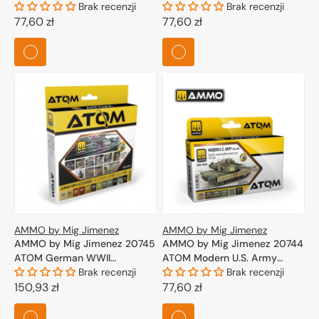
Set 6x20ml
Brak recenzji
Colors 6x20ml
Brak recenzji
Cena
77,60 zł
Cena
77,60 zł
regularna
regularna
AMMO by Mig Jimenez
AMMO by Mig Jimenez
AMMO by Mig Jimenez 20745
AMMO by Mig Jimenez 20744
ATOM German WWII
ATOM Modern U.S. Army
Accessories Set 12x20ml
Brak recenzji
1950-2016 6x20ml
Brak recenzji
Cena
150,93 zł
Cena
77,60 zł
regularna
regularna