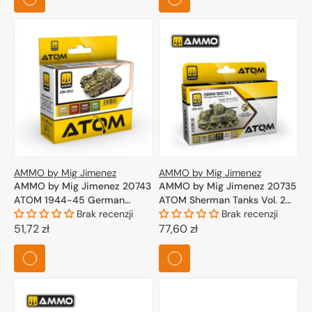
AMMO by Mig Jimenez
AMMO by Mig Jimenez
AMMO by Mig Jimenez 20743
AMMO by Mig Jimenez 20735
ATOM 1944-45 German
ATOM Sherman Tanks Vol. 2
Standard Colors Set 4x20ml
Brak recenzji
(WWII European Theater of
Brak recenzji
Cena
51,72 zł
Operations) 6x20ml
Cena
77,60 zł
regularna
regularna