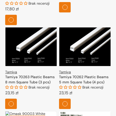
regularna
350mm – STYRENE – (4 units)
Brak recenzji
Cena
17,80 zł
regularna
Tamiya
Tamiya
Tamiya 70263 Plastic Beams
Tamiya 70262 Plastic Beams
8 mm Square Tube (3 pcs)
5 mm Square Tube (4 pcs)
Brak recenzji
Brak recenzji
Cena
23,15 zł
Cena
23,15 zł
regularna
regularna