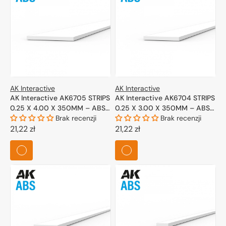
AK Interactive
AK Interactive
AK Interactive AK6705 STRIPS
AK Interactive AK6704 STRIPS
0.25 X 4.00 X 350MM – ABS
0.25 X 3.00 X 350MM – ABS
STRIP – 10 UNITS PER BAG
Brak recenzji
STRIP – 10 UNITS PER BAG
Brak recenzji
Cena
21,22 zł
Cena
21,22 zł
regularna
regularna