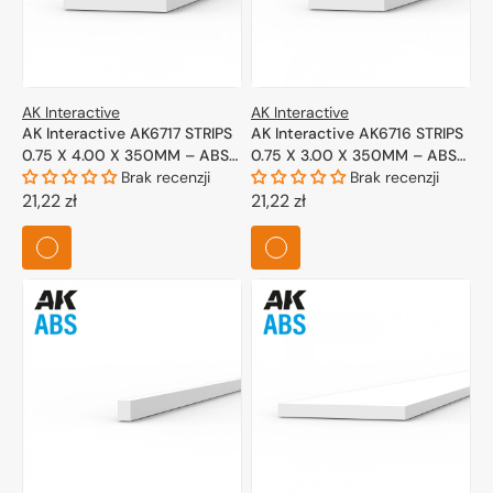
AK Interactive
AK Interactive
AK Interactive AK6717 STRIPS
AK Interactive AK6716 STRIPS
0.75 X 4.00 X 350MM – ABS
0.75 X 3.00 X 350MM – ABS
STRIP – 10 UNITS PER BAG
Brak recenzji
STRIP – 10 UNITS PER BAG
Brak recenzji
Cena
21,22 zł
Cena
21,22 zł
regularna
regularna