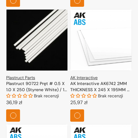
Plastruct Parts
AK Interactive
Plastruct 90722 Pręt # 0.5 X
AK Interactive AK6742 2MM
1.0 X 250 (Styrene White) / 10
THICKNESS X 245 X 195MM –
szt.
Brak recenzji
ABS SHEET – 1 UNIT PER BAG
Brak recenzji
Cena
36,19 zł
Cena
25,97 zł
regularna
regularna