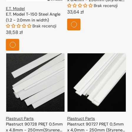
White) / 10 szt.
Brak recenzji
E.T. Model
Cena
33,64 zł
E.T. Model T-150 Steel Angle
regularna
(1.2 - 2.0mm in width)
Brak recenzji
Cena
38,58 zł
regularna
Plastruct Parts
Plastruct Parts
Plastruct 90728 PRĘT 0.5mm
Plastruct 90727 PRĘT 0,5mm
x 4.8mm - 250mm(Styrene
x 4,0mm - 250mm (Styrene