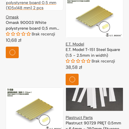
Omask
Omask 90003 White
polystyrene board 0,5 mm
(105x148 mm) 2 pcs
Brak recenzji
Cena
10,68 zł
E.T. Model
regularna
E.T. Model T-151 Steel Square
(1.5 - 2.5mm in width)
Brak recenzji
Cena
38,58 zł
regularna
Plastruct Parts
Plastruct 90729 PRĘT 0.5mm
x 6.4mm - 250mm (Styrene