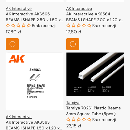
AK Interactive
AK Interactive
AK Interactive AK6565
AK Interactive AK6564
BEAMS I SHAPE 2.50 x 1.50 x
BEAMS I SHAPE 2.00 x 1.20 x
350mm – STYRENE – (4 units)
Brak recenzji
350mm – STYRENE – (4 units)
Brak recenzji
Cena
17,80 zł
Cena
17,80 zł
regularna
regularna
Tamiya
Tamiya 70261 Plastic Beams
3mm Square Tube (5pcs.)
AK Interactive
Brak recenzji
AK Interactive AK6563
Cena
23,15 zł
BEAMS I SHAPE 1.50 x 1.20 x