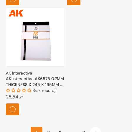
AK Interactive
AK Interactive AK6575 0.7MM
THICKNESS X 245 X 195MM –
STYRENE SHEET – (2 UNITS)
Brak recenzji
Cena
25,54 zł
regularna