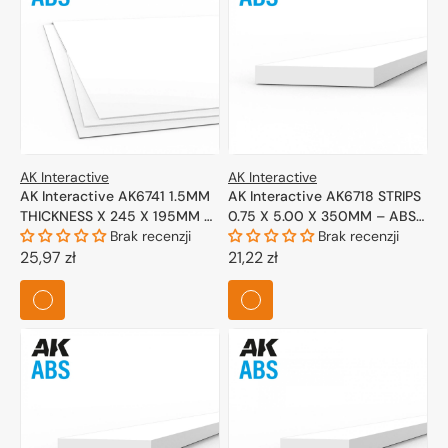
AK Interactive
AK Interactive
AK Interactive AK6741 1.5MM
AK Interactive AK6718 STRIPS
THICKNESS X 245 X 195MM –
0.75 X 5.00 X 350MM – ABS
ABS SHEET – 1 UNIT PER BAG
Brak recenzji
STRIP – 10 UNITS PER BAG
Brak recenzji
Cena
25,97 zł
Cena
21,22 zł
regularna
regularna