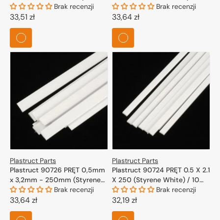
White) / 10 szt.
Brak recenzji
White) / 10 szt.
Brak recenzji
Cena
33,51 zł
Cena
33,64 zł
regularna
regularna
Plastruct Parts
Plastruct Parts
Plastruct 90726 PRĘT 0,5mm
Plastruct 90724 PRĘT 0.5 X 2.1
x 3,2mm - 250mm (Styrene
X 250 (Styrene White) / 10
White) / 10 szt.
Brak recenzji
szt.
Brak recenzji
Cena
33,64 zł
Cena
32,19 zł
regularna
regularna