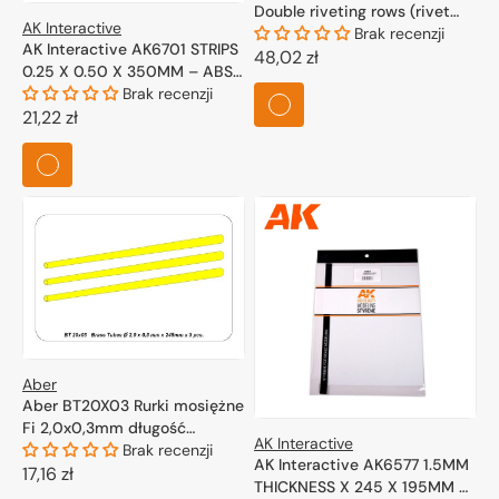
Double riveting rows (rivet
AK Interactive
size 0.25 mm, gap 1.0 mm,
Brak recenzji
AK Interactive AK6701 STRIPS
suits 1/24 scale), White color,
Cena
48,02 zł
0.25 X 0.50 X 350MM – ABS
total length 5,8 m/19 ft
regularna
STRIP – 10 UNITS PER BAG
Brak recenzji
Cena
21,22 zł
regularna
Aber
Aber BT20X03 Rurki mosiężne
Fi 2,0x0,3mm długość
AK Interactive
250mm x 3 szt / Brass Tubes
Brak recenzji
AK Interactive AK6577 1.5MM
2,0 x 0,3mm lenght 250mm x
Cena
17,16 zł
THICKNESS X 245 X 195MM –
3 pcs