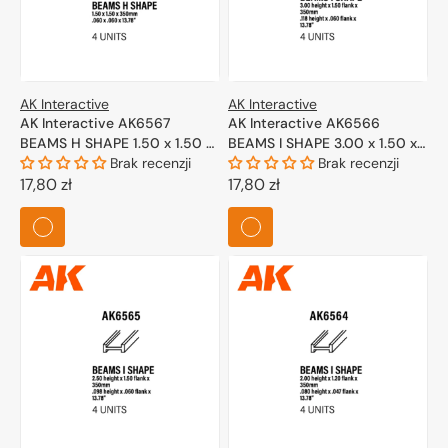
bogatym zestawem akcesoriów do waloryzacji.
Zestaw farb akrylowych
– niezbędny do malowania
modeli, zapewniający szeroką gamę kolorów i efektów.
Żywiczne detale do czołgu Tiger
– pozwalające na
podniesienie detali i realizmu modelu.
AK Interactive
AK Interactive
Zapraszamy do zapoznania się z pełnym asortymentem
AK Interactive AK6567
AK Interactive AK6566
materiałów konstrukcyjnych, które pomogą w realizacji Twoich
BEAMS H SHAPE 1.50 x 1.50 x
BEAMS I SHAPE 3.00 x 1.50 x
modelarskich pasji.
350mm – STYRENE – (4 units)
Brak recenzji
350mm – STYRENE – (4 units)
Brak recenzji
Cena
17,80 zł
Cena
17,80 zł
regularna
regularna