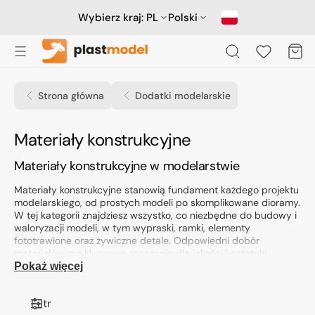
Przejdź
do
Wybierz kraj:
PL
Polski
treści
Koszyk
Strona główna
Dodatki modelarskie
Kolekcja:
Materiały konstrukcyjne
Materiały konstrukcyjne w modelarstwie
Materiały konstrukcyjne stanowią fundament każdego projektu
modelarskiego, od prostych modeli po skomplikowane dioramy.
W tej kategorii znajdziesz wszystko, co niezbędne do budowy i
waloryzacji modeli, w tym wypraski, ramki, elementy
fototrawione oraz żywiczne detale. Odpowiedni dobór
materiałów ma kluczowe znaczenie dla jakości i estetyki
finalnego produktu.
Pokaż więcej
Rodzaje produktów
Filtr
W kategorii materiałów konstrukcyjnych dostępne są