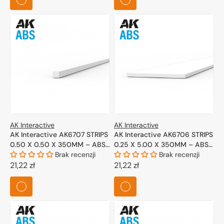
AK Interactive
AK Interactive
AK Interactive AK6707 STRIPS
AK Interactive AK6706 STRIPS
0.50 X 0.50 X 350MM – ABS
0.25 X 5.00 X 350MM – ABS
STRIP – 10 UNITS PER BAG
Brak recenzji
STRIP – 10 UNITS PER BAG
Brak recenzji
Cena
21,22 zł
Cena
21,22 zł
regularna
regularna