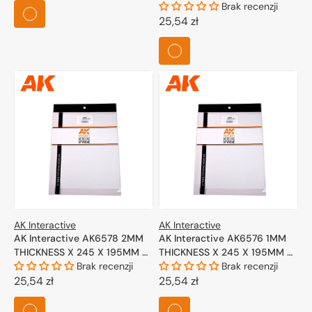
regularna
STYRENE SHEET – (1 UNITS)
Brak recenzji
Cena
25,54 zł
regularna
AK Interactive
AK Interactive
AK Interactive AK6578 2MM
AK Interactive AK6576 1MM
THICKNESS X 245 X 195MM –
THICKNESS X 245 X 195MM –
STYRENE SHEET – (1 UNITS)
Brak recenzji
STYRENE SHEET – (2 UNITS)
Brak recenzji
Cena
25,54 zł
Cena
25,54 zł
regularna
regularna