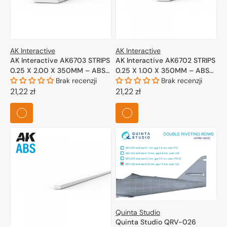
AK Interactive
AK Interactive
AK Interactive AK6703 STRIPS
AK Interactive AK6702 STRIPS
0.25 X 2.00 X 350MM – ABS
0.25 X 1.00 X 350MM – ABS
STRIP – 10 UNITS PER BAG
Brak recenzji
STRIP – 10 UNITS PER BAG
Brak recenzji
Cena
21,22 zł
Cena
21,22 zł
regularna
regularna
Quinta Studio
Quinta Studio QRV-026