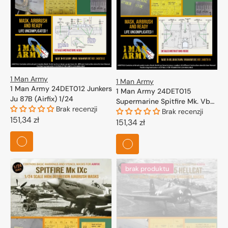
1 Man Army
1 Man Army
1 Man Army 24DET012 Junkers
1 Man Army 24DET015
Ju 87B (Airfix) 1/24
Supermarine Spitfire Mk. Vb
Brak recenzji
for Trumpeter 1/24
Brak recenzji
Cena
151,34 zł
Cena
151,34 zł
regularna
regularna
brak produktu