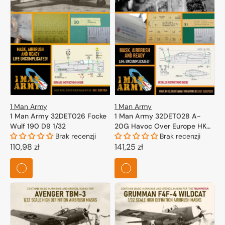
1 Man Army
1 Man Army
1 Man Army 32DET026 Focke
1 Man Army 32DET028 A-
Wulf 190 D9 1/32
20G Havoc Over Europe HK
Brak recenzji
Models 1/32
Brak recenzji
Cena
110,98 zł
Cena
141,25 zł
regularna
regularna