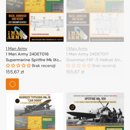
1 Man Army
1 Man Army
1 Man Army 24DET017
1 Man Army 24DET016
Grumman F6F-5 Hellcat Airfix
Supermarine Spitfire Mk IXc
1/24
Brak recenzji
Airfix 1/24
Brak recenzji
Cena
155,67 zł
Cena
155,67 zł
regularna
regularna