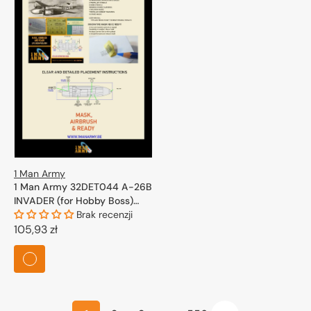
1 Man Army
1 Man Army 32DET044 A-26B
INVADER (for Hobby Boss)
1/32
Brak recenzji
Cena
105,93 zł
regularna