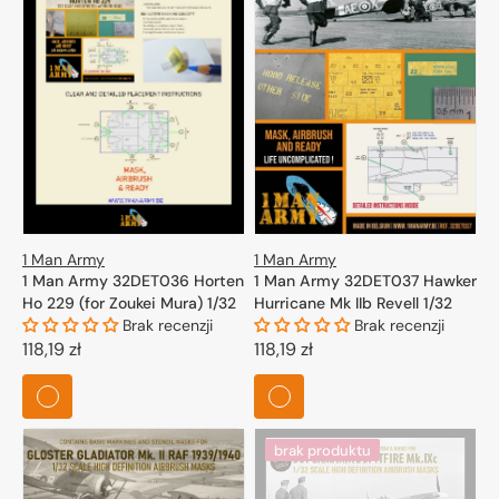
1 Man Army
1 Man Army
1 Man Army 32DET036 Horten
1 Man Army 32DET037 Hawker
Ho 229 (for Zoukei Mura) 1/32
Hurricane Mk IIb Revell 1/32
Brak recenzji
Brak recenzji
Cena
118,19 zł
Cena
118,19 zł
regularna
regularna
brak produktu