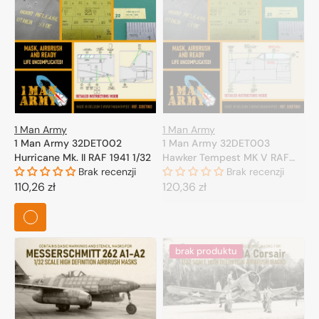
1 Man Army
1 Man Army
1 Man Army 32DET002
1 Man Army 32DET003
Hurricane Mk. II RAF 1941 1/32
Hawker Tempest MK V RAF
Brak recenzji
1/32
Brak recenzji
Cena
110,26 zł
Cena
120,36 zł
regularna
regularna
brak produktu