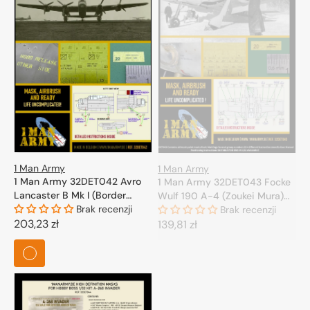
1 Man Army
1 Man Army
1 Man Army 32DET042 Avro
1 Man Army 32DET043 Focke
Lancaster B Mk I (Border
Wulf 190 A-4 (Zoukei Mura)
Model) 1/32
Brak recenzji
1/32
Brak recenzji
Cena
203,23 zł
Cena
139,81 zł
regularna
regularna