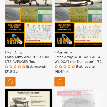
1 Man Army
1 Man Army
1 Man Army 32DET030 TBM-
1 Man Army 32DET031 F4F-4
3/3E AVENGER (for
WILDCAT (for Trumpeter) 1/32
Trumpeter) 1/32
Brak recenzji
Brak recenzji
Cena
121,80 zł
Cena
99,45 zł
regularna
regularna
brak produktu