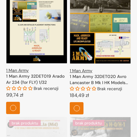
1 Man Army
1 Man Army
1 Man Army 32DET019 Arado
1 Man Army 32DET020 Avro
Ar 234 (for FLY) 1/32
Lancaster B Mk I HK Models
Brak recenzji
1/32
Brak recenzji
Cena
99,74 zł
Cena
184,49 zł
regularna
regularna
brak produktu
brak produktu