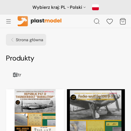
Przejdź
do
Wybierz kraj:
PL
Polski
treści
Koszyk
Strona główna
Kolekcja:
Produkty
Filtr