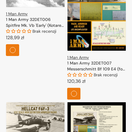
1 Man Army
1 Man Army 32DET006
Spitfire Mk. Vb 'Early' (Kotare)
1/32
Brak recenzji
Cena
128,99 zł
regularna
1 Man Army
1 Man Army 32DET007
Messerschmitt Bf 109 E4 (for
Eduard, Trumpeter) 1/32
Brak recenzji
Cena
120,36 zł
regularna