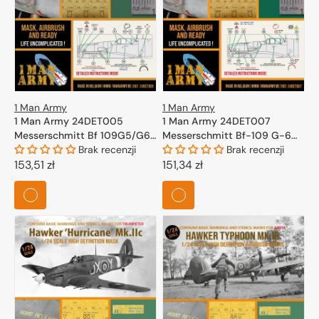
1 Man Army
1 Man Army
1 Man Army 24DET005
1 Man Army 24DET007
Messerschmitt Bf 109G5/G6
Messerschmitt Bf-109 G-6
(Airfix) 1/24
Brak recenzji
Late - High Definition
Brak recenzji
Cena
153,51 zł
Airbrush Masks for Trumpeter
Cena
151,34 zł
1/24
regularna
regularna