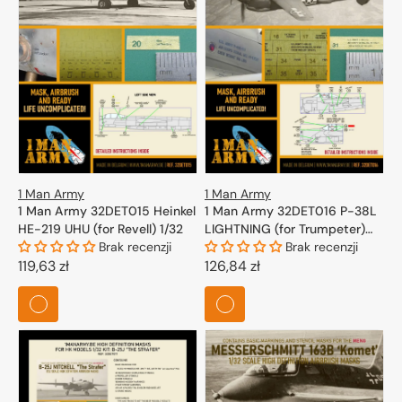
1 Man Army
1 Man Army
1 Man Army 32DET015 Heinkel
1 Man Army 32DET016 P-38L
HE-219 UHU (for Revell) 1/32
LIGHTNING (for Trumpeter)
Brak recenzji
1/32
Brak recenzji
Cena
119,63 zł
Cena
126,84 zł
regularna
regularna