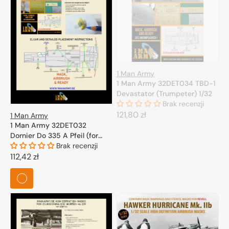
1 Man Army
1 Man Army 32DET034 TBD-1
Devastator (Trumpeter) 1/32
Brak recenzji
Cena
121,80 zł
1 Man Army
1 Man Army 32DET032
regularna
Dornier Do 335 A Pfeil (for
HK-Model, Zoukei Mura) 1/32
Brak recenzji
Cena
112,42 zł
regularna