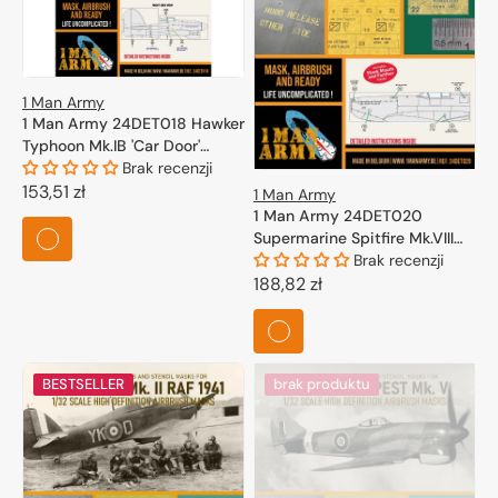
1 Man Army
1 Man Army 24DET018 Hawker
Typhoon Mk.IB 'Car Door'
(Airfix) 1/24
Brak recenzji
Cena
153,51 zł
1 Man Army
1 Man Army 24DET020
regularna
Supermarine Spitfire Mk.VIII
for Airfix kits 1/24
Brak recenzji
Cena
188,82 zł
regularna
BESTSELLER
brak produktu