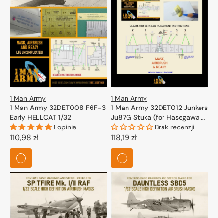
1 Man Army
1 Man Army
1 Man Army 32DET012 Junkers
1 Man Army 32DET008 F6F-3
Ju87G Stuka (for Hasegawa,
Early HELLCAT 1/32
Trumpeter) 1/32
Brak recenzji
1 opinie
Cena
118,19 zł
Cena
110,98 zł
regularna
regularna