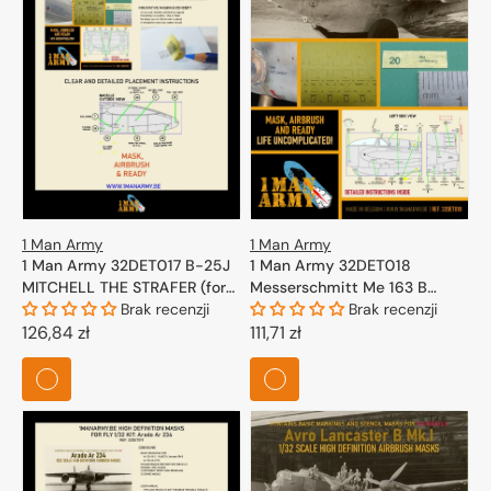
1 Man Army
1 Man Army
1 Man Army 32DET017 B-25J
1 Man Army 32DET018
MITCHELL THE STRAFER (for
Messerschmitt Me 163 B
HK-Models) 1/32
Brak recenzji
Komet (for Meng) 1/32
Brak recenzji
Cena
126,84 zł
Cena
111,71 zł
regularna
regularna