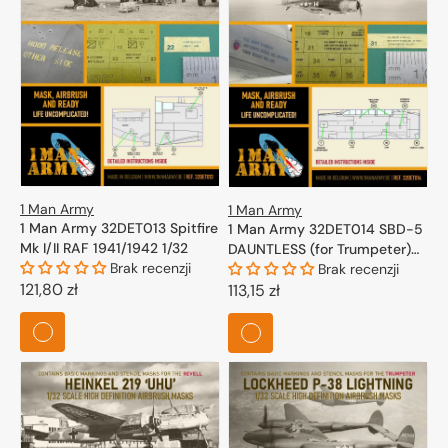
1 Man Army
1 Man Army
1 Man Army 32DET013 Spitfire
1 Man Army 32DET014 SBD-5
Mk I/II RAF 1941/1942 1/32
DAUNTLESS (for Trumpeter)
Brak recenzji
1/32
Brak recenzji
Cena
121,80 zł
Cena
113,15 zł
regularna
regularna