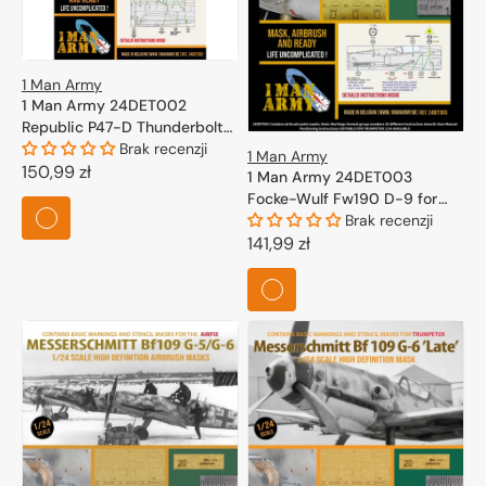
1 Man Army
1 Man Army 24DET002
Republic P47-D Thunderbolt
'Bubbletop' (Kinetic) 1/24
Brak recenzji
1 Man Army
Cena
150,99 zł
1 Man Army 24DET003
regularna
Focke-Wulf Fw190 D-9 for
Trumpeter 1/24
Brak recenzji
Cena
141,99 zł
regularna