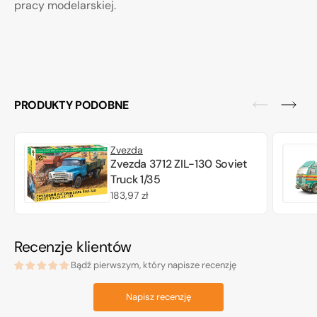
pracy modelarskiej.
PRODUKTY PODOBNE
Zvezda
Zvezda 3712 ZIL-130 Soviet
Truck 1/35
Cena
183,97 zł
regularna
Recenzje klientów
Bądź pierwszym, który napisze recenzję
Napisz recenzję