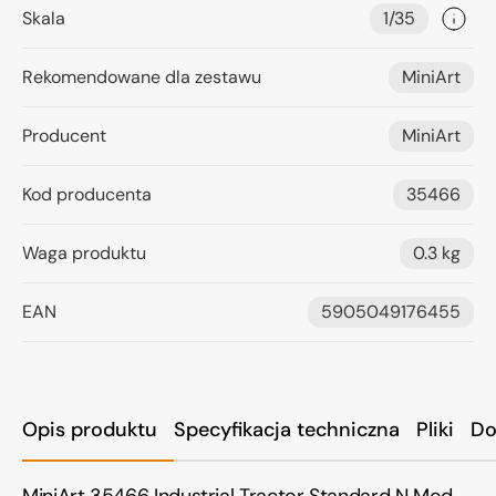
Skala
1/35
Rekomendowane dla zestawu
MiniArt
Producent
MiniArt
Kod producenta
35466
Waga produktu
0.3 kg
EAN
5905049176455
Opis produktu
Specyfikacja techniczna
Pliki
Do