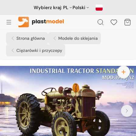
Przejdź
do
Wybierz kraj:
PL
Polski
treści
Koszyk
Strona główna
Modele do sklejania
Ciężarówki i przyczepy
Otwórz
media
1
w
widoku
galerii