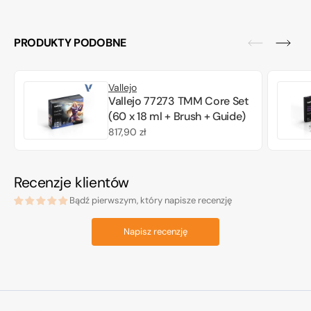
PRODUKTY PODOBNE
Vallejo
Vallejo 77273 TMM Core Set
(60 x 18 ml + Brush + Guide)
Cena
817,90 zł
regularna
Recenzje klientów
Bądź pierwszym, który napisze recenzję
Napisz recenzję