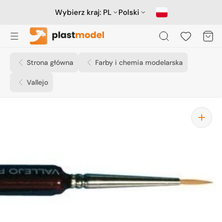
Przejdź
do
Wybierz kraj:
PL
Polski
treści
Koszyk
Strona główna
Farby i chemia modelarska
Vallejo
Otwórz
media
1
w
widoku
galerii