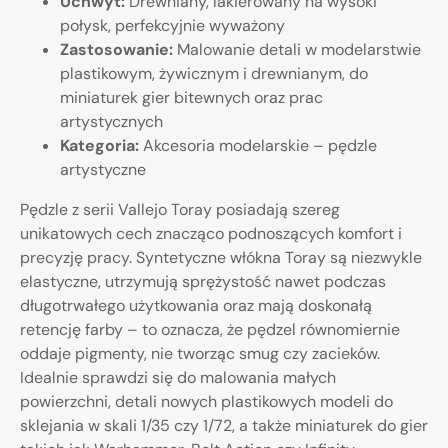
Uchwyt:
Drewniany, lakierowany na wysoki
połysk, perfekcyjnie wyważony
Zastosowanie:
Malowanie detali w modelarstwie
plastikowym, żywicznym i drewnianym, do
miniaturek gier bitewnych oraz prac
artystycznych
Kategoria:
Akcesoria modelarskie – pędzle
artystyczne
Pędzle z serii Vallejo Toray posiadają szereg
unikatowych cech znacząco podnoszących komfort i
precyzję pracy. Syntetyczne włókna Toray są niezwykle
elastyczne, utrzymują sprężystość nawet podczas
długotrwałego użytkowania oraz mają doskonałą
retencję farby – to oznacza, że pędzel równomiernie
oddaje pigmenty, nie tworząc smug czy zacieków.
Idealnie sprawdzi się do malowania małych
powierzchni, detali nowych plastikowych modeli do
sklejania w skali 1/35 czy 1/72, a także miniaturek do gier