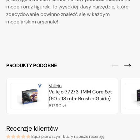
modeli oraz figurek. To wysokiej klasy narzędzie, które
zdecydowanie powinno znaleźć się w każdym
modelarskim arsenale!
PRODUKTY PODOBNE
Vallejo
Vallejo 77273 TMM Core Set
(60 x 18 ml + Brush + Guide)
Cena
817,90 zł
regularna
Recenzje klientów
Bądź pierwszym, który napisze recenzję