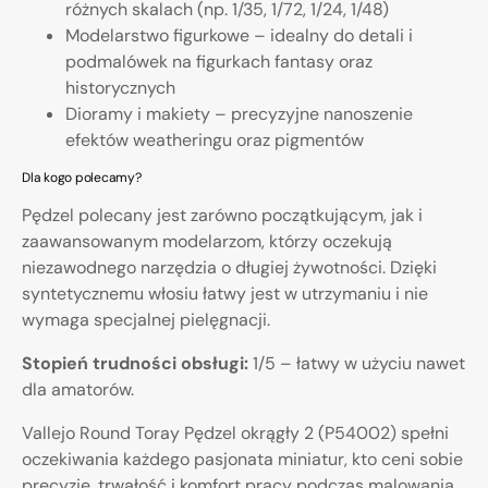
różnych skalach (np. 1/35, 1/72, 1/24, 1/48)
Modelarstwo figurkowe – idealny do detali i
podmalówek na figurkach fantasy oraz
historycznych
Dioramy i makiety – precyzyjne nanoszenie
efektów weatheringu oraz pigmentów
Dla kogo polecamy?
Pędzel polecany jest zarówno początkującym, jak i
zaawansowanym modelarzom, którzy oczekują
niezawodnego narzędzia o długiej żywotności. Dzięki
syntetycznemu włosiu łatwy jest w utrzymaniu i nie
wymaga specjalnej pielęgnacji.
Stopień trudności obsługi:
1/5 – łatwy w użyciu nawet
dla amatorów.
Vallejo Round Toray Pędzel okrągły 2 (P54002) spełni
oczekiwania każdego pasjonata miniatur, kto ceni sobie
precyzję, trwałość i komfort pracy podczas malowania