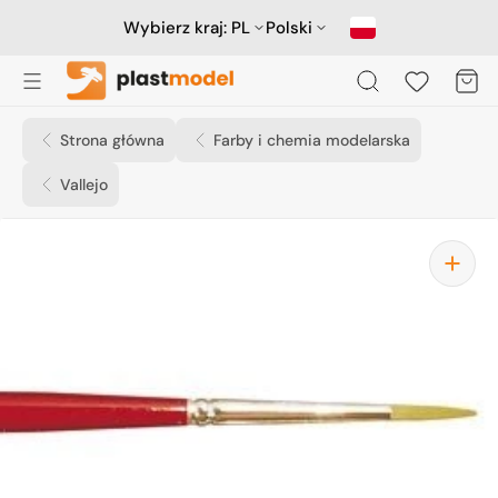
Przejdź
do
Wybierz kraj:
PL
Polski
treści
Koszyk
Strona główna
Farby i chemia modelarska
Vallejo
Otwórz
media
1
w
widoku
galerii