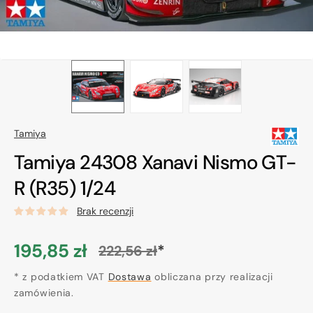
Tamiya
Tamiya 24308 Xanavi Nismo GT-
R (R35) 1/24
Brak recenzji
195,85 zł
*
222,56 zł
Cena
Cena
promocyjna
* z podatkiem VAT
regularna
Dostawa
obliczana przy realizacji
zamówienia.