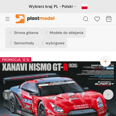
Przejdź
do
Wybierz kraj:
PL
Polski
treści
Koszyk
Strona główna
Modele do sklejania
Samochody
wyścigowe
PROMOCJA
12 %
Otwórz
media
1
w
widoku
galerii