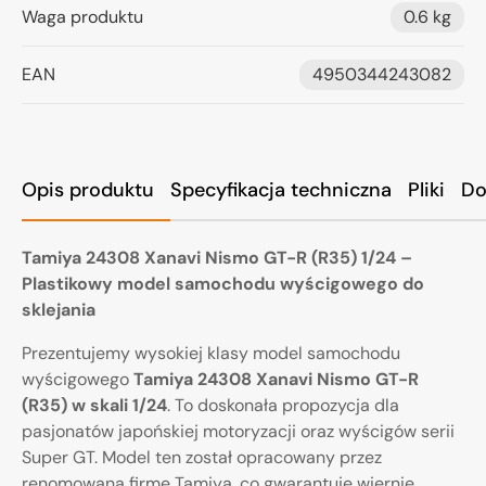
Waga produktu
0.6 kg
EAN
4950344243082
Opis produktu
Specyfikacja techniczna
Pliki
Do
Tamiya 24308 Xanavi Nismo GT-R (R35) 1/24 –
Plastikowy model samochodu wyścigowego do
sklejania
Prezentujemy wysokiej klasy model samochodu
wyścigowego
Tamiya 24308 Xanavi Nismo GT-R
(R35) w skali 1/24
. To doskonała propozycja dla
pasjonatów japońskiej motoryzacji oraz wyścigów serii
Super GT. Model ten został opracowany przez
renomowaną firmę Tamiya, co gwarantuje wiernie