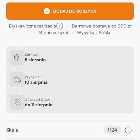
DODAJ DO KOSZYKA
Błyskawiczna realizacja
Darmowa dostawa od 300 zł
14 dni na zwrot
Wysyłka z Polski
Zamów:
8 sierpnia
Wysyłka:
10 sierpnia
U twoich drzwi:
do
11 sierpnia
Skala
1/24