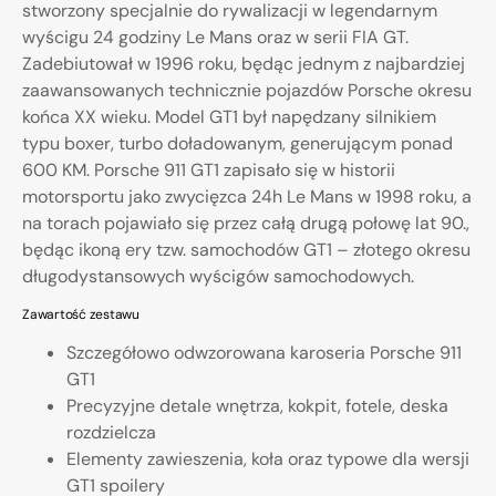
stworzony specjalnie do rywalizacji w legendarnym
wyścigu 24 godziny Le Mans oraz w serii FIA GT.
Zadebiutował w 1996 roku, będąc jednym z najbardziej
zaawansowanych technicznie pojazdów Porsche okresu
końca XX wieku. Model GT1 był napędzany silnikiem
typu boxer, turbo doładowanym, generującym ponad
600 KM. Porsche 911 GT1 zapisało się w historii
motorsportu jako zwycięzca 24h Le Mans w 1998 roku, a
na torach pojawiało się przez całą drugą połowę lat 90.,
będąc ikoną ery tzw. samochodów GT1 – złotego okresu
długodystansowych wyścigów samochodowych.
Zawartość zestawu
Szczegółowo odwzorowana karoseria Porsche 911
GT1
Precyzyjne detale wnętrza, kokpit, fotele, deska
rozdzielcza
Elementy zawieszenia, koła oraz typowe dla wersji
GT1 spoilery