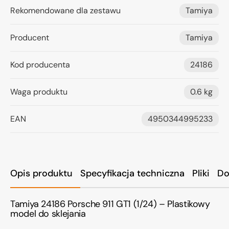
Rekomendowane dla zestawu
Tamiya
Producent
Tamiya
Kod producenta
24186
Waga produktu
0.6 kg
EAN
4950344995233
Opis produktu
Specyfikacja techniczna
Pliki
Do
Tamiya 24186 Porsche 911 GT1 (1/24) – Plastikowy
model do sklejania