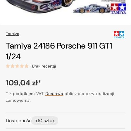
Tamiya
Tamiya 24186 Porsche 911 GT1
1/24
Brak recenzji
Cena
109,04 zł
*
regularna
* z podatkiem VAT
Dostawa
obliczana przy realizacji
zamówienia.
Dostępność
+10 sztuk