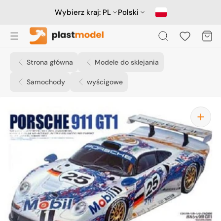
Przejdź
do
Wybierz kraj:
PL
Polski
treści
Koszyk
Strona główna
Modele do sklejania
Samochody
wyścigowe
Otwórz
media
1
w
widoku
galerii