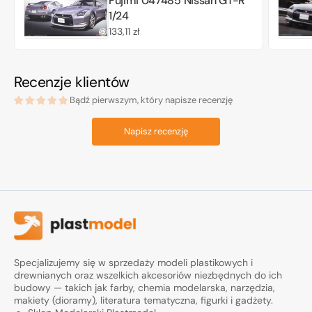
Fujimi 047485 Nissan GT-R
1/24
Cena
133,11 zł
regularna
Recenzje klientów
Bądź pierwszym, który napisze recenzję
Napisz recenzję
Specjalizujemy się w sprzedaży modeli plastikowych i
drewnianych oraz wszelkich akcesoriów niezbędnych do ich
budowy — takich jak farby, chemia modelarska, narzędzia,
makiety (dioramy), literatura tematyczna, figurki i gadżety.