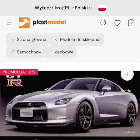
Przejdź
do
Wybierz kraj:
PL
Polski
treści
Koszyk
Strona główna
Modele do sklejania
Samochody
osobowe
PROMOCJA
12 %
Otwórz
media
1
w
widoku
galerii