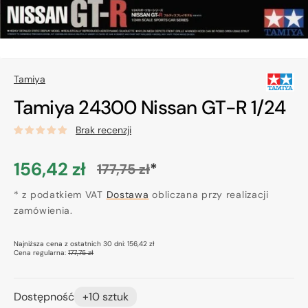
Tamiya
Tamiya 24300 Nissan GT-R 1/24
Brak recenzji
156,42 zł
*
177,75 zł
Cena
Cena
promocyjna
* z podatkiem VAT
regularna
Dostawa
obliczana przy realizacji
zamówienia.
Najniższa cena z ostatnich 30 dni:
156,42 zł
Cena regularna:
177,75 zł
Dostępność
+10 sztuk