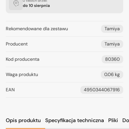
U twoich drzwi:
do
10 sierpnia
Rekomendowane dla zestawu
Tamiya
Producent
Tamiya
Kod producenta
80360
Waga produktu
0.06 kg
EAN
4950344067916
Opis produktu
Specyfikacja techniczna
Pliki
Do