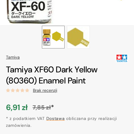
Tamiya
Tamiya XF60 Dark Yellow
(80360) Enamel Paint
Brak recenzji
6,91 zł
*
7,85 zł
Cena
Cena
promocyjna
* z podatkiem VAT
regularna
Dostawa
obliczana przy realizacji
zamówienia.