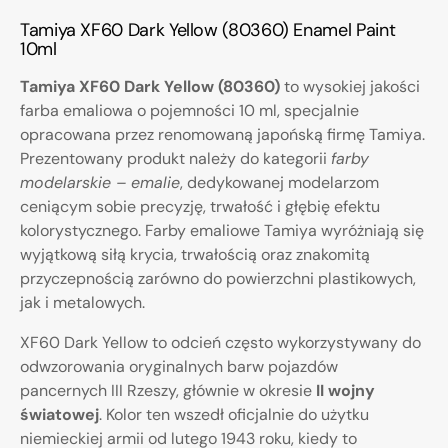
Tamiya XF60 Dark Yellow (80360) Enamel Paint
10ml
Tamiya XF60 Dark Yellow (80360)
to wysokiej jakości
farba emaliowa o pojemności 10 ml, specjalnie
opracowana przez renomowaną japońską firmę Tamiya.
Prezentowany produkt należy do kategorii
farby
modelarskie – emalie
, dedykowanej modelarzom
ceniącym sobie precyzję, trwałość i głębię efektu
kolorystycznego. Farby emaliowe Tamiya wyróżniają się
wyjątkową siłą krycia, trwałością oraz znakomitą
przyczepnością zarówno do powierzchni plastikowych,
jak i metalowych.
XF60 Dark Yellow to odcień często wykorzystywany do
odwzorowania oryginalnych barw pojazdów
pancernych III Rzeszy, głównie w okresie
II wojny
światowej
. Kolor ten wszedł oficjalnie do użytku
niemieckiej armii od lutego 1943 roku, kiedy to