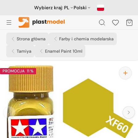
Przejdź
do
Wybierz kraj:
PL
Polski
treści
Koszyk
Strona główna
Farby i chemia modelarska
Tamiya
Enamel Paint 10ml
PROMOCJA
11 %
Otwórz
media
1
w
widoku
galerii