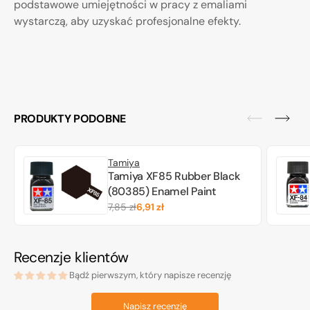
podstawowe umiejętności w pracy z emaliami
wystarczą, aby uzyskać profesjonalne efekty.
PRODUKTY PODOBNE
Tamiya
Tamiya XF85 Rubber Black
(80385) Enamel Paint
7,85 zł
6,91 zł
Cena
Cena
regularna
promocyjna
Recenzje klientów
Bądź pierwszym, który napisze recenzję
Napisz recenzję