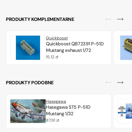
PRODUKTY KOMPLEMENTARNE
Quickboost
Quickboost QB72391 P-51D
Mustang exhaust 1/72
Cena
15,12 zł
regularna
PRODUKTY PODOBNE
Hasegawa
Hasegawa ST5 P-51D
Mustang 1/32
Cena
87,91 zł
regularna