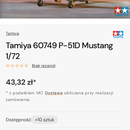
Tamiya
Tamiya 60749 P-51D Mustang
1/72
Brak recenzji
Cena
43,32 zł
*
regularna
* z podatkiem VAT
Dostawa
obliczana przy realizacji
zamówienia.
Dostępność
+10 sztuk