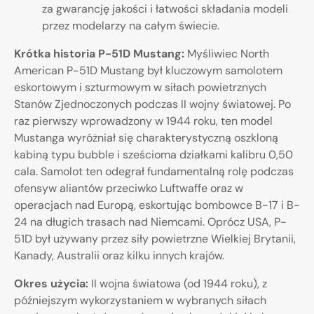
za gwarancję jakości i łatwości składania modeli
przez modelarzy na całym świecie.
Krótka historia P-51D Mustang:
Myśliwiec North
American P-51D Mustang był kluczowym samolotem
eskortowym i szturmowym w siłach powietrznych
Stanów Zjednoczonych podczas II wojny światowej. Po
raz pierwszy wprowadzony w 1944 roku, ten model
Mustanga wyróżniał się charakterystyczną oszkloną
kabiną typu bubble i sześcioma działkami kalibru 0,50
cala. Samolot ten odegrał fundamentalną rolę podczas
ofensyw aliantów przeciwko Luftwaffe oraz w
operacjach nad Europą, eskortując bombowce B-17 i B-
24 na długich trasach nad Niemcami. Oprócz USA, P-
51D był używany przez siły powietrzne Wielkiej Brytanii,
Kanady, Australii oraz kilku innych krajów.
Okres użycia:
II wojna światowa (od 1944 roku), z
późniejszym wykorzystaniem w wybranych siłach