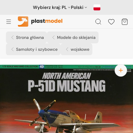
Przejdź
do
Wybierz kraj:
PL
Polski
treści
Koszyk
Strona główna
Modele do sklejania
Samoloty i szybowce
wojskowe
Otwórz
media
1
w
widoku
galerii