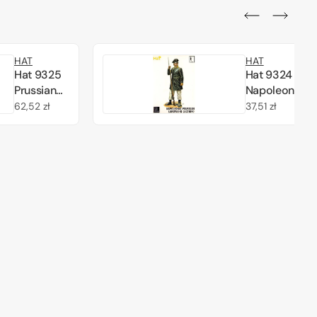
HAT
HAT
Hat 9325
Hat 9324
Prussian
Napoleonic
Landwehr
Prussian
Cena
62,52 zł
Cena
37,51 zł
Command
Landwehr
regularna
regularna
1/32
(Action)
1/32