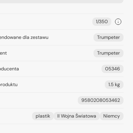
1/350
ndowane dla zestawu
Trumpeter
ent
Trumpeter
oducenta
05346
roduktu
1.5 kg
9580208053462
plastik
II Wojna Światowa
Niemcy