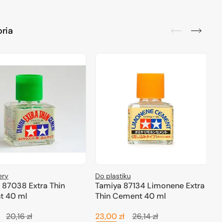
ria
ery
Do plastiku
B
 87038 Extra Thin
Tamiya 87134 Limonene Extra
T
t 40 ml
Thin Cement 40 ml
C
20,16 zł
23,00 zł
26,14 zł
1
Cena
Cena
Cena
C