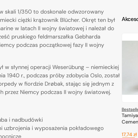
w skali 1/350 to doskonale odwzorowany
Akceso
iecki ciężki krążownik Blücher. Okręt ten był
ine w latach II wojny światowej i należał do
cześć pruskiego feldmarszałka Gebharda
iemcy podczas początkowej fazy II wojny
ył w słynnej operacji Weserübung – niemieckiej
ia 1940 r., podczas próby zdobycia Oslo, został
orpedy w fiordzie Drøbak, stając się jednym z
 przez Niemcy podczas II wojny światowej.
Bestsell
Tamiya
uba i nadbudówki
Cemen
i uzbrojenia i wyposażenia pokładowego
17,74 zł
mocnicze
Cena