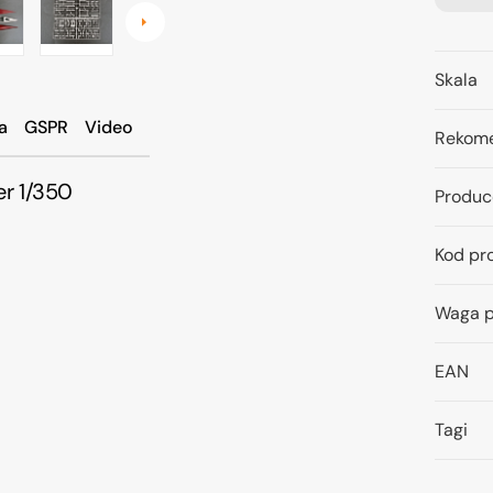
Skala
a
GSPR
Video
Rekome
r 1/350
Produc
Kod pr
Waga p
EAN
Tagi