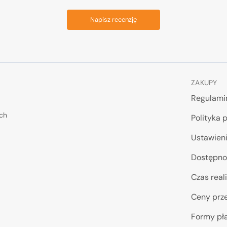
Napisz recenzję
ZAKUPY
Regulami
ych
Polityka 
Ustawieni
Dostępno
Czas reali
Ceny prze
Formy pł