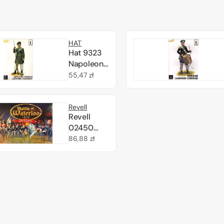
HAT
Hat 9323
Napoleonic
Prussian
Cena
55,47 zł
Landwehr
regularna
(Marching)
Revell
1/32
Revell
02450
Battle of
Cena
86,88 zł
Waterloo
regularna
1815 - 200
Years 1/72