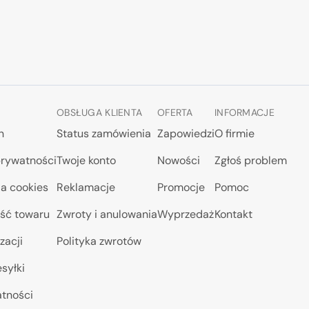
OBSŁUGA KLIENTA
OFERTA
INFORMACJE
n
Status zamówienia
Zapowiedzi
O firmie
prywatności
Twoje konto
Nowości
Zgłoś problem
a cookies
Reklamacje
Promocje
Pomoc
ść towaru
Zwroty i anulowania
Wyprzedaż
Kontakt
zacji
Polityka zwrotów
syłki
atności