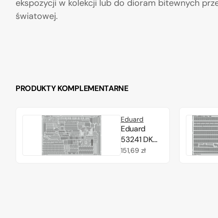
ekspozycji w kolekcji lub do dioram bitewnych prz
światowej.
PRODUKTY KOMPLEMENTARNE
Eduard
Eduard
53241 DKM
Blücher
Cena
151,69 zł
TRUMPETER
regularna
1/350