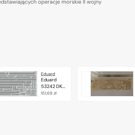
edstawiających operacje morskie II wojny
Eduard
Eduard
53242 DKM
Blücher
Cena
151,69 zł
railings
regularna
TRUMPETER
1/350