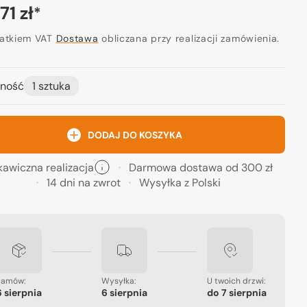
a
71 zł
*
ularna
datkiem VAT
Dostawa
obliczana przy realizacji zamówienia.
ność
1 sztuka
Otwórz
media
2
w
widoku
DODAJ DO KOSZYKA
galerii
kawiczna realizacja
Darmowa dostawa od 300 zł
14 dni na zwrot
Wysyłka z Polski
Zamów:
Wysyłka:
U twoich drzwi:
6 sierpnia
6 sierpnia
do
7 sierpnia