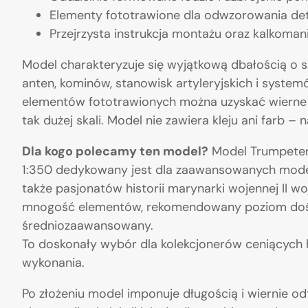
Elementy fototrawione dla odwzorowania detali
Przejrzysta instrukcja montażu oraz kalkoman
Model charakteryzuje się wyjątkową dbałością o 
anten, kominów, stanowisk artyleryjskich i syste
elementów fototrawionych można uzyskać wierne
tak dużej skali. Model nie zawiera kleju ani farb – 
Dla kogo polecamy ten model?
Model Trumpeter
1:350 dedykowany jest dla zaawansowanych model
także pasjonatów historii marynarki wojennej II w
mnogość elementów, rekomendowany poziom dośw
średniozaawansowany.
To doskonały wybór dla kolekcjonerów ceniących h
wykonania.
Po złożeniu model imponuje długością i wiernie odt