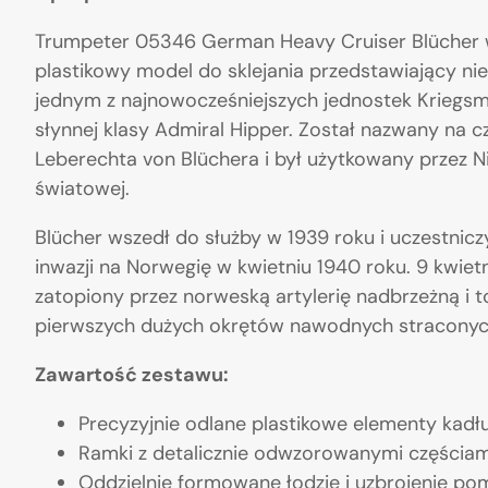
Trumpeter 05346 German Heavy Cruiser Blücher 
plastikowy model do sklejania przedstawiający niem
jednym z najnowocześniejszych jednostek Kriegsmar
słynnej klasy Admiral Hipper. Został nazwany na 
Leberechta von Blüchera i był użytkowany przez N
światowej.
Blücher wszedł do służby w 1939 roku i uczestnicz
inwazji na Norwegię w kwietniu 1940 roku. 9 kwietn
zatopiony przez norweską artylerię nadbrzeżną i t
pierwszych dużych okrętów nawodnych straconych
Zawartość zestawu:
Precyzyjnie odlane plastikowe elementy kadł
Ramki z detalicznie odwzorowanymi częściam
Oddzielnie formowane łodzie i uzbrojenie po