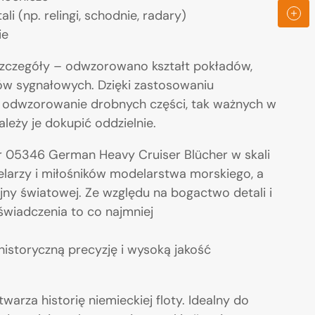
promocy
 (np. relingi, schodnie, radary)
ie
szczegóły – odwzorowano kształt pokładów,
mów sygnałowych. Dzięki zastosowaniu
 odwzorowanie drobnych części, tak ważnych w
należy je dokupić oddzielnie.
 05346 German Heavy Cruiser Blücher w skali
arzy i miłośników modelarstwa morskiego, a
ojny światowej. Ze względu na bogactwo detali i
iadczenia to co najmniej
istoryczną precyzję i wysoką jakość
warza historię niemieckiej floty. Idealny do