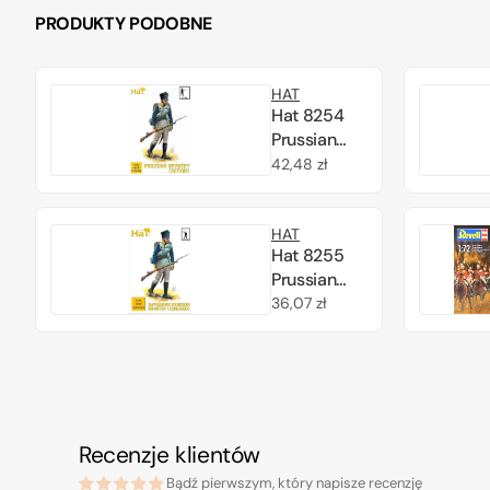
PRODUKTY PODOBNE
HAT
Hat 8254
Prussian
Infantry 1/72
Cena
42,48 zł
regularna
HAT
Hat 8255
Prussian
Infantry
Cena
36,07 zł
(Command)
regularna
1/72
Recenzje klientów
Bądź pierwszym, który napisze recenzję