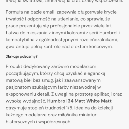
II wojna światowa, zimna wojna oraz czasy współczesne.
Formuła na bazie emalii zapewnia długotrwałe krycie,
trwałość i odporność na utlenianie, co sprawia, że
prace prezentują się profesjonalnie przez wiele lat.
Łatwa do mieszania z innymi kolorami z serii Humbrol i
kompatybilna z ogólnodostępnymi rozcieńczalnikami,
gwarantuje pełną kontrolę nad efektem końcowym.
Dla kogo polecamy?
Produkt dedykowany zarówno modelarzom
początkującym, którzy chcą uzyskać elegancką
matową biel bez smug, jak i zaawansowanym
pasjonatom szukającym farby niezawodnej w
eksponowaniu detali. Z uwagi na prostotę aplikacji oraz
wysoką wydajność,
Humbrol 34 Matt White Matt
otrzymuje stopień trudności 1/5. Idealna do kolekcji
każdego modelarza oraz miłośnika miniatur
historycznych i współczesnych.