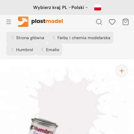
Przejdź
do
Wybierz kraj:
PL
Polski
treści
Koszyk
Strona główna
Farby i chemia modelarska
Humbrol
Emalie
Otwórz
media
1
w
widoku
galerii