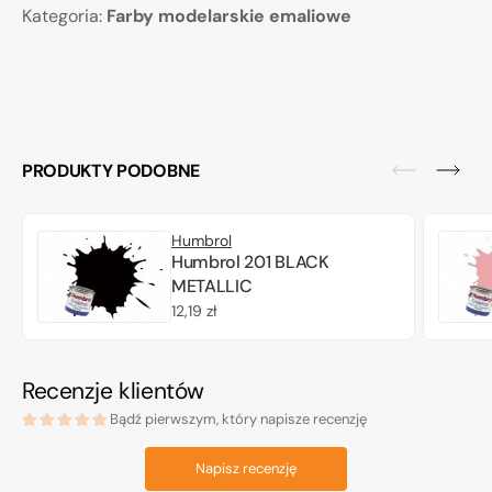
Kategoria:
Farby modelarskie emaliowe
PRODUKTY PODOBNE
Humbrol
Humbrol 201 BLACK
METALLIC
Cena
12,19 zł
regularna
Recenzje klientów
Bądź pierwszym, który napisze recenzję
Napisz recenzję