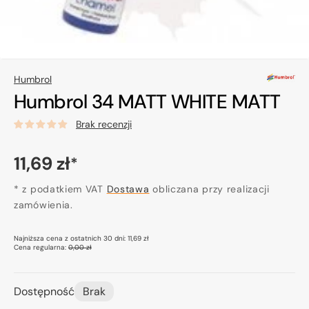
Humbrol
Humbrol 34 MATT WHITE MATT
Brak recenzji
Cena
11,69 zł
*
regularna
* z podatkiem VAT
Dostawa
obliczana przy realizacji
zamówienia.
Najniższa cena z ostatnich 30 dni:
11,69 zł
Cena regularna:
0,00 zł
Dostępność
Brak