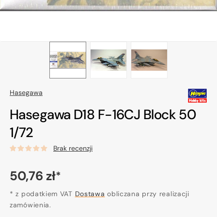
Hasegawa
Hasegawa D18 F-16CJ Block 50
1/72
Brak recenzji
Cena
50,76 zł
*
regularna
* z podatkiem VAT
Dostawa
obliczana przy realizacji
zamówienia.