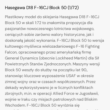
Hasegawa D18 F-16CJ Block 50 (1/72)
Plastikowy model do sklejania Hasegawa D18 F-16CJ
Block 50 w skali 1:72 to znakomita propozycja dla
pasjonatów nowoczesnego lotnictwa wojskowego,
ceniących sobie zarówno walory historyczne, jak i
doskonałą jakość wykonania. F-16CJ Block 50 to wersja
kultowego myśliwca wielozadaniowego F-16 Fighting
Falcon, opracowanego przez amerykańską firmę
General Dynamics (obecnie Lockheed Martin) dla Sił
Powietrznych Stanów Zjednoczonych. Maszyny wersji
Block 50 weszły do służby na początku lat 90.,
stanowiąc kluczowe wyposażenie USAF w okresie
zimnej wojny oraz w czasach współczesnych. Przez
dekady wykorzystywano je w licznych konfliktach
zbrojnych, m.in. w operacji Allied Force w Jugosławii,
wojnie w Iraku czy misjach patrolowych nad Bliskim
Wschodem. F-16CJ Block 50 wyróżnia się