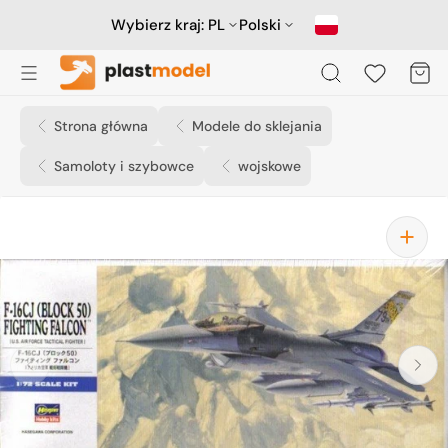
Przejdź
do
Wybierz kraj:
PL
Polski
treści
Koszyk
Strona główna
Modele do sklejania
Samoloty i szybowce
wojskowe
Otwórz
media
1
w
widoku
galerii