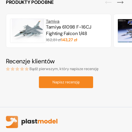
PRODUKTY PODOBNE
Tamiya
Tamiya 61098 F-16CJ
Fighting Falcon 1/48
162,81 zł
143,27 zł
Cena
Cena
regularna
promocyjna
Recenzje klientów
Bądź pierwszym, który napisze recenzję
Napisz recenzję