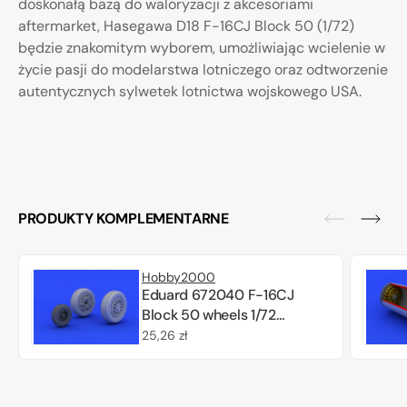
doskonałą bazą do waloryzacji z akcesoriami
aftermarket, Hasegawa D18 F-16CJ Block 50 (1/72)
będzie znakomitym wyborem, umożliwiając wcielenie w
życie pasji do modelarstwa lotniczego oraz odtworzenie
autentycznych sylwetek lotnictwa wojskowego USA.
PRODUKTY KOMPLEMENTARNE
Hobby2000
Eduard 672040 F-16CJ
Block 50 wheels 1/72
(TAMIYA)
Cena
25,26 zł
regularna