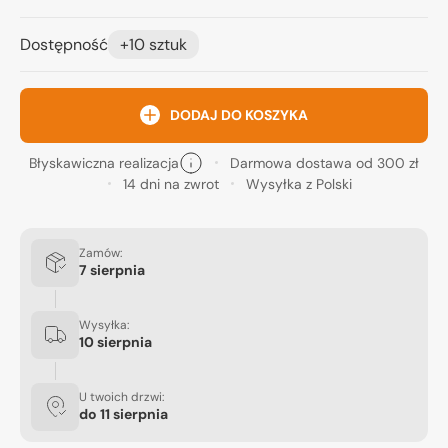
Dostępność
+10 sztuk
DODAJ DO KOSZYKA
Błyskawiczna realizacja
Darmowa dostawa od 300 zł
14 dni na zwrot
Wysyłka z Polski
Zamów:
7 sierpnia
Wysyłka:
10 sierpnia
U twoich drzwi:
do
11 sierpnia