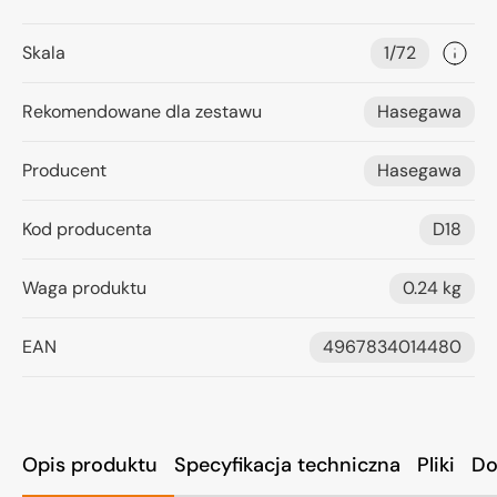
Skala
1/72
Rekomendowane dla zestawu
Hasegawa
Producent
Hasegawa
Kod producenta
D18
Waga produktu
0.24 kg
EAN
4967834014480
Opis produktu
Specyfikacja techniczna
Pliki
Do