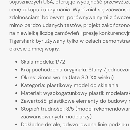
sojuszniczych USA, oferując wydajność przewyższaj
cenę zakupu i utrzymania. Wyróżniał się zaawans
zdolnościami bojowymi porównywalnymi z ówczesn
mimo bardzo udanych testów, projekt zakończono
na niewielką liczbę zamówień i presję konkurencyj
Tigershark był używany tylko w celach demonstrac
okresie zimnej wojny.
Skala modelu: 1/72
Kraj pochodzenia oryginału: Stany Zjednoczo
Okres: zimna wojna (lata 80. XX wieku)
Kategoria: plastikowy model do sklejania
Materiał: wysokogatunkowy plastik modelarsk
Zawartość: plastikowe elementy do budowy mo
Stopień trudności: 3/5 (model rekomendowa
zaawansowanych modelarzy)
Dokładne detale, odwzorowane linie podziału 