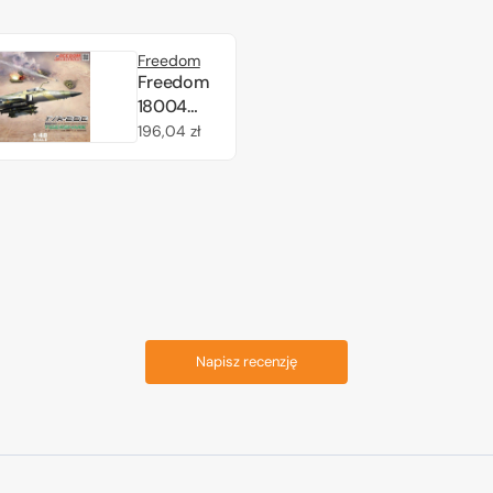
Freedom
Freedom
18004
F/A-20C
Cena
196,04 zł
Tigershark
regularna
1/48
Napisz recenzję