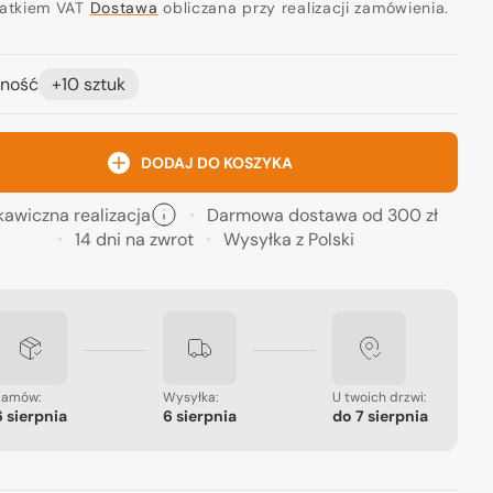
ularna
datkiem VAT
Dostawa
obliczana przy realizacji zamówienia.
ność
+10 sztuk
Otwórz
DODAJ DO KOSZYKA
media
2
w
kawiczna realizacja
Darmowa dostawa od 300 zł
widoku
galerii
14 dni na zwrot
Wysyłka z Polski
Zamów:
Wysyłka:
U twoich drzwi:
6 sierpnia
6 sierpnia
do
7 sierpnia