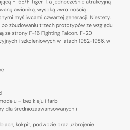
ącą F-5E/F Tiger II, a jednocześnie atrakcyjną
owaną awioniką, wysoką zwrotnością i
ymi myśliwcami czwartej generacji. Niestety,
 po zbudowaniu trzech prototypów ze względu
ną ze strony F-16 Fighting Falcon. F-20
yjnych i szkoleniowych w latach 1982-1986, w
ne
i
delu – bez kleju i farb
ny dla średniozaawansowanych i
blach, kokpit, podwozie oraz uzbrojenie