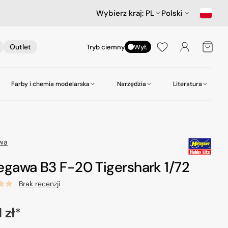
Wybierz kraj:
PL
Polski
Koszyk
Outlet
Tryb ciemny
Wył.
Farby i chemia modelarska
Narzędzia
Literatura
nictwa
ów
Samochody
Scenerie
Akcesoria lotnicze
Amazing Art.
Kleje
zepy
Star Wars & Science Fiction
Gabloty na modele
Heller
Narzędzia do wiercenia
wa
Hasegawa Seria MechatroWeGo
Śruby i nakrętki
MR. Paint
Pasty polerskie itp
egawa B3 F-20 Tigershark 1/72
kujące
Figurki
Molotow
Pędzle
Brak recenzji
odelarskie
Tamiya
Środki czyszczące
a
 zł
Zero Paints
*