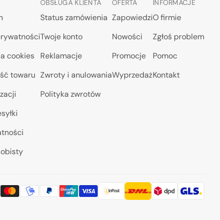
OBSŁUGA KLIENTA
OFERTA
INFORMACJE
n
Status zamówienia
Zapowiedzi
O firmie
prywatności
Twoje konto
Nowości
Zgłoś problem
a cookies
Reklamacje
Promocje
Pomoc
ść towaru
Zwroty i anulowania
Wyprzedaż
Kontakt
zacji
Polityka zwrotów
syłki
atności
obisty