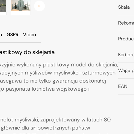
Skala
Rekome
a
GSPR
Video
Produc
astikowy do sklejania
Kod pr
yzyjnie wykonany plastikowy model do sklejania,
Waga p
nowacyjnych myśliwców myśliwsko–szturmowych
asegawa to nie tylko gwarancja doskonałej
EAN
ego pasjonata lotnictwa wojskowego i
molot myśliwski, zaprojektowany w latach 80.
głównie dla sił powietrznych państw