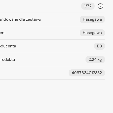
1/72
ndowane dla zestawu
Hasegawa
ent
Hasegawa
oducenta
B3
roduktu
0.24 kg
4967834012332