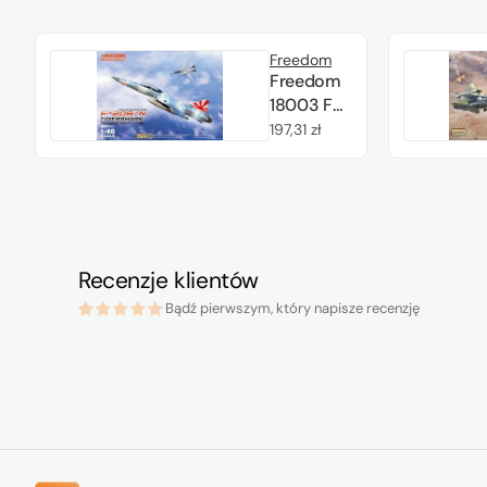
Freedom
Freedom
18003 F-
20B/N
Cena
197,31 zł
Tigershark
regularna
1/48
Recenzje klientów
Bądź pierwszym, który napisze recenzję