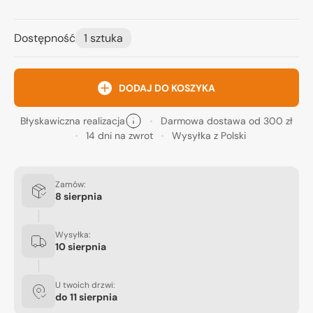
Dostępność
1 sztuka
DODAJ DO KOSZYKA
Błyskawiczna realizacja
Darmowa dostawa od 300 zł
14 dni na zwrot
Wysyłka z Polski
Zamów:
8 sierpnia
Wysyłka:
10 sierpnia
U twoich drzwi:
do
11 sierpnia