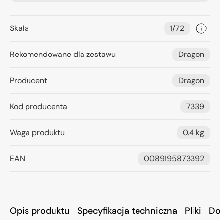
Skala
1/72
Rekomendowane dla zestawu
Dragon
Producent
Dragon
Kod producenta
7339
Waga produktu
0.4 kg
EAN
0089195873392
Opis produktu
Specyfikacja techniczna
Pliki
Do