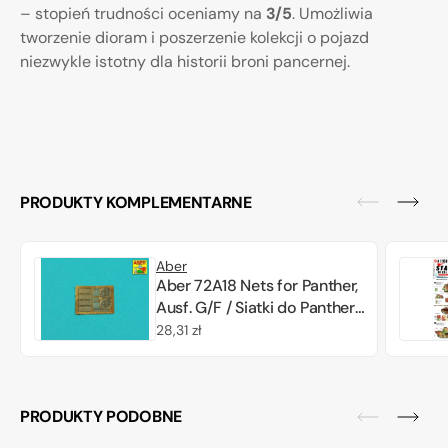
– stopień trudności oceniamy na
3/5
. Umożliwia
tworzenie dioram i poszerzenie kolekcji o pojazd
niezwykle istotny dla historii broni pancernej.
PRODUKTY KOMPLEMENTARNE
Aber
Aber 72A18 Nets for Panther,
Ausf. G/F / Siatki do Panther,
Ausf. G/F 1/72
Cena
28,31 zł
regularna
PRODUKTY PODOBNE