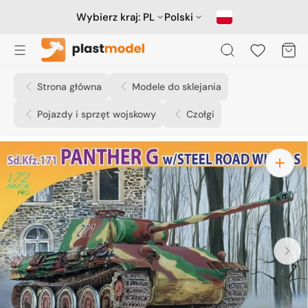
Przejdź
do
Wybierz kraj:
PL
Polski
treści
Koszyk
Strona główna
Modele do sklejania
Pojazdy i sprzęt wojskowy
Czołgi
Otwórz
media
1
w
widoku
galerii