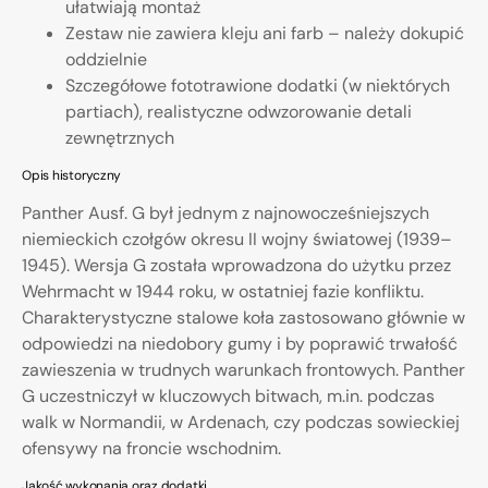
ułatwiają montaż
Zestaw nie zawiera kleju ani farb – należy dokupić
oddzielnie
Szczegółowe fototrawione dodatki (w niektórych
partiach), realistyczne odwzorowanie detali
zewnętrznych
Opis historyczny
Panther Ausf. G był jednym z najnowocześniejszych
niemieckich czołgów okresu II wojny światowej (1939–
1945). Wersja G została wprowadzona do użytku przez
Wehrmacht w 1944 roku, w ostatniej fazie konfliktu.
Charakterystyczne stalowe koła zastosowano głównie w
odpowiedzi na niedobory gumy i by poprawić trwałość
zawieszenia w trudnych warunkach frontowych. Panther
G uczestniczył w kluczowych bitwach, m.in. podczas
walk w Normandii, w Ardenach, czy podczas sowieckiej
ofensywy na froncie wschodnim.
Jakość wykonania oraz dodatki