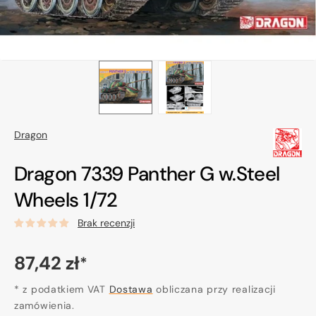
Dragon
Dragon 7339 Panther G w.Steel
Wheels 1/72
Brak recenzji
Cena
87,42 zł
*
regularna
* z podatkiem VAT
Dostawa
obliczana przy realizacji
zamówienia.