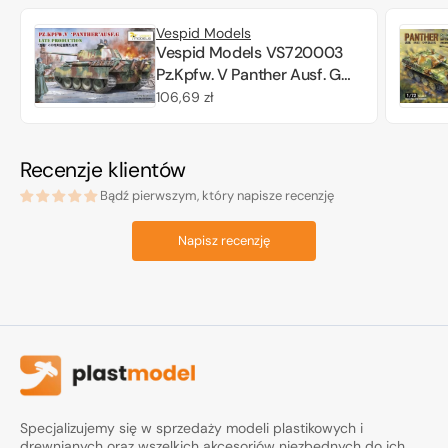
Vespid Models
Vespid Models VS720003
Pz.Kpfw. V Panther Ausf. G
Late Production 1/72
Cena
106,69 zł
regularna
Recenzje klientów
Bądź pierwszym, który napisze recenzję
Napisz recenzję
Specjalizujemy się w sprzedaży modeli plastikowych i
drewnianych oraz wszelkich akcesoriów niezbędnych do ich