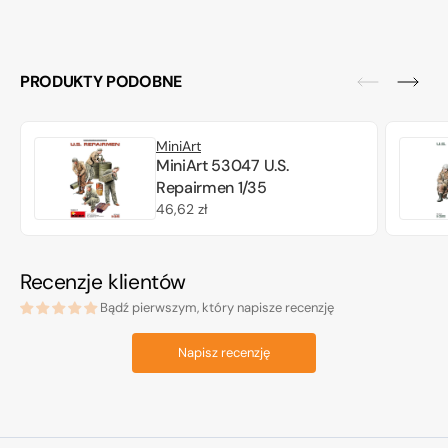
PRODUKTY PODOBNE
MiniArt
MiniArt 53047 U.S.
Repairmen 1/35
Cena
46,62 zł
regularna
Recenzje klientów
Bądź pierwszym, który napisze recenzję
Napisz recenzję