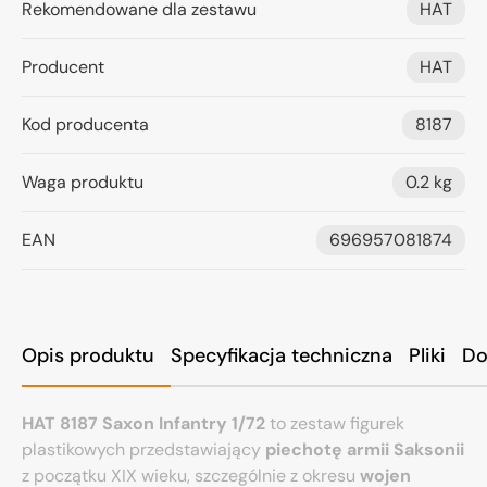
Rekomendowane dla zestawu
HAT
Producent
HAT
Kod producenta
8187
Waga produktu
0.2 kg
EAN
696957081874
Opis produktu
Specyfikacja techniczna
Pliki
Do
HAT
8187 Saxon Infantry 1/72
to zestaw figurek
plastikowych przedstawiający
piechotę armii Saksonii
z początku XIX wieku, szczególnie z okresu
wojen