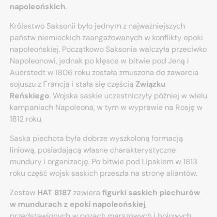
napoleońskich
.
Królestwo Saksonii było jednym z najważniejszych
państw niemieckich zaangażowanych w konflikty epoki
napoleońskiej. Początkowo Saksonia walczyła przeciwko
Napoleonowi, jednak po klęsce w bitwie pod Jeną i
Auerstedt w 1806 roku została zmuszona do zawarcia
sojuszu z Francją i stała się częścią
Związku
Reńskiego
. Wojska saskie uczestniczyły później w wielu
kampaniach Napoleona, w tym w wyprawie na Rosję w
1812 roku.
Saska piechota była dobrze wyszkoloną formacją
liniową, posiadającą własne charakterystyczne
mundury i organizację. Po bitwie pod Lipskiem w 1813
roku część wojsk saskich przeszła na stronę aliantów.
Zestaw
HAT 8187
zawiera
figurki saskich piechurów
w mundurach z epoki napoleońskiej
,
przedstawionych w pozach marszowych i bojowych.