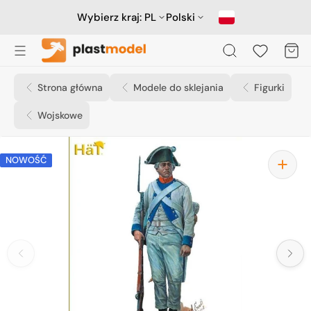
Przejdź
do
Wybierz kraj:
PL
Polski
treści
Koszyk
Strona główna
Modele do sklejania
Figurki
Wojskowe
NOWOŚĆ
Otwórz
media
1
w
widoku
galerii