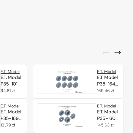
E.T. Model
E.T. Model
E.T. Model
E.T. Model
P35-101
P35-164
WWII
Italian
Cena
94,81 zł
Cena
169,46 zł
German
"Centauro"
regularna
regularna
Sd.Kfz.234
B1 Tank
E.T. Model
E.T. Model
Small
Destroyer
E.T. Model
E.T. Model
Diameter
Sagged
P35-169
P35-160
Weighted
Wheels
WWII
WWII
Cena
121,79 zł
Cena
145,63 zł
Wheels
1/35
German
German
regularna
regularna