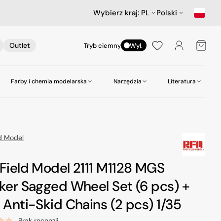
Wybierz kraj:
PL
Polski
Koszyk
Outlet
Tryb ciemny
Wył.
Farby i chemia modelarska
Narzędzia
Literatura
nictwa
ów
Samochody
Scenerie
Akcesoria lotnicze
Amazing Art.
Kleje
zepy
Star Wars & Science Fiction
Gabloty na modele
Heller
Narzędzia do wiercenia
ld Model
Hasegawa Seria MechatroWeGo
Śruby i nakrętki
MR. Paint
Pasty polerskie itp
Field Model 2111 M1128 MGS
kujące
Figurki
Molotow
Pędzle
ker Sagged Wheel Set (6 pcs) +
odelarskie
Tamiya
Środki czyszczące
 Anti-Skid Chains (2 pcs) 1/35
Zero Paints
Brak recenzji