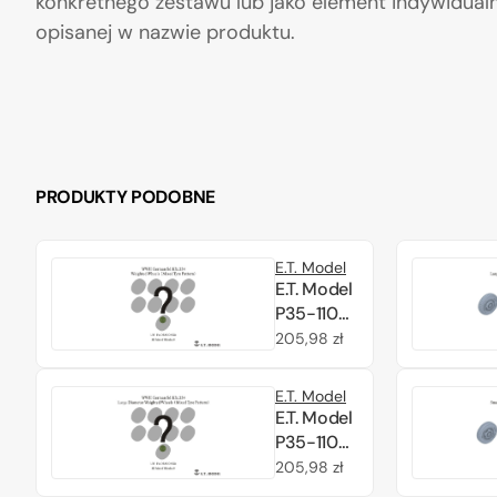
konkretnego zestawu lub jako element indywidualn
opisanej w nazwie produktu.
PRODUKTY PODOBNE
E.T. Model
E.T. Model
P35-110B
WWII
Cena
205,98 zł
German
regularna
Sd.Kfz.234
E.T. Model
Large
E.T. Model
Diameter
P35-110A
Weighted
WWII
Cena
205,98 zł
Wheels
German
regularna