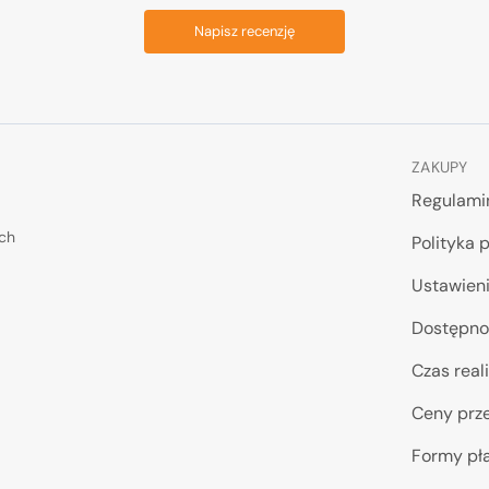
Napisz recenzję
ZAKUPY
Regulami
ych
Polityka 
Ustawieni
Dostępno
Czas reali
Ceny prze
Formy pł