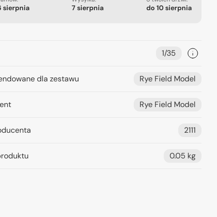
6 sierpnia
7 sierpnia
do
10 sierpnia
1/35
ndowane dla zestawu
Rye Field Model
ent
Rye Field Model
oducenta
2111
roduktu
0.05 kg