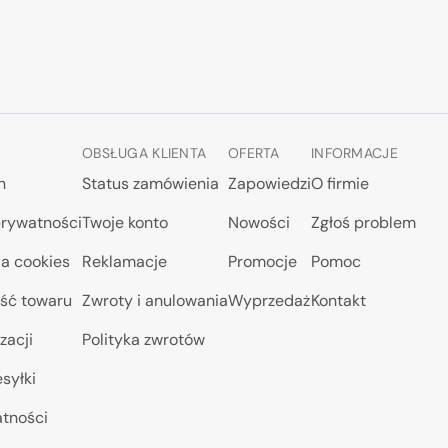
OBSŁUGA KLIENTA
OFERTA
INFORMACJE
n
Status zamówienia
Zapowiedzi
O firmie
prywatności
Twoje konto
Nowości
Zgłoś problem
a cookies
Reklamacje
Promocje
Pomoc
ść towaru
Zwroty i anulowania
Wyprzedaż
Kontakt
zacji
Polityka zwrotów
syłki
atności