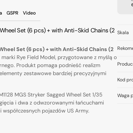
a
GSPR
Video
Wheel Set (6 pcs) + with Anti-Skid Chains (2
Skala
Rekome
Wheel Set (6 pcs) + with Anti-Skid Chains (2
5 marki Rye Field Model, przygotowane z myślą o
Produc
ernego. Produkt pomaga podnieść realizm
 elementy zestawowe bardziej precyzyjnymi
Kod pr
1 M1128 MGS Stryker Sagged Wheel Set 1/35
Waga p
ugięcia i dwa z odwzorowanymi łańcuchami
li współczesnych pojazdów US Army.