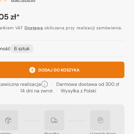
a
05 zł
*
ularna
datkiem VAT
Dostawa
obliczana przy realizacji zamówienia.
ność
6 sztuk
DODAJ DO KOSZYKA
kawiczna realizacja
Darmowa dostawa od 300 zł
14 dni na zwrot
Wysyłka z Polski
Zamów:
Wysyłka:
U twoich drzwi: