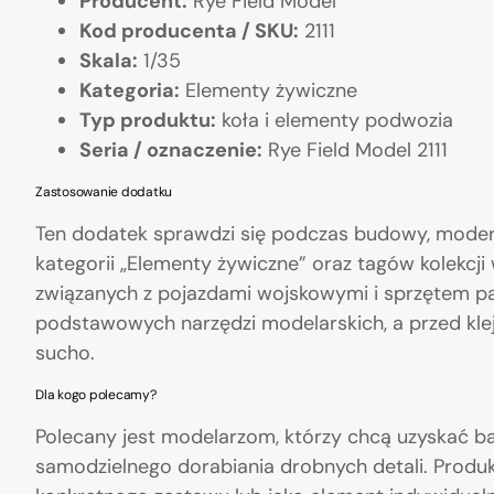
Producent:
Rye Field Model
Kod producenta / SKU:
2111
Skala:
1/35
Kategoria:
Elementy żywiczne
Typ produktu:
koła i elementy podwozia
Seria / oznaczenie:
Rye Field Model 2111
Zastosowanie dodatku
Ten dodatek sprawdzi się podczas budowy, moder
kategorii „Elementy żywiczne” oraz tagów kolekcji 
związanych z pojazdami wojskowymi i sprzętem p
podstawowych narzędzi modelarskich, a przed kl
sucho.
Dla kogo polecamy?
Polecany jest modelarzom, którzy chcą uzyskać b
samodzielnego dorabiania drobnych detali. Produk