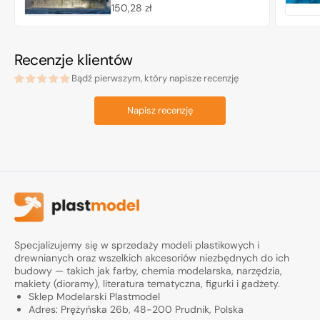
Cena
150,28 zł
regularna
Recenzje klientów
Bądź pierwszym, który napisze recenzję
Napisz recenzję
Specjalizujemy się w sprzedaży modeli plastikowych i
drewnianych oraz wszelkich akcesoriów niezbędnych do ich
budowy — takich jak farby, chemia modelarska, narzędzia,
makiety (dioramy), literatura tematyczna, figurki i gadżety.
Sklep Modelarski Plastmodel
Adres: Prężyńska 26b, 48-200 Prudnik, Polska