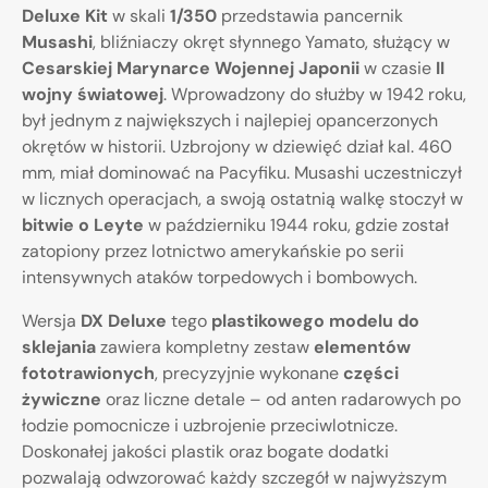
Deluxe Kit
w skali
1/350
przedstawia pancernik
Musashi
, bliźniaczy okręt słynnego Yamato, służący w
Cesarskiej Marynarce Wojennej Japonii
w czasie
II
wojny światowej
. Wprowadzony do służby w 1942 roku,
był jednym z największych i najlepiej opancerzonych
okrętów w historii. Uzbrojony w dziewięć dział kal. 460
mm, miał dominować na Pacyfiku. Musashi uczestniczył
w licznych operacjach, a swoją ostatnią walkę stoczył w
bitwie o Leyte
w październiku 1944 roku, gdzie został
zatopiony przez lotnictwo amerykańskie po serii
intensywnych ataków torpedowych i bombowych.
Wersja
DX Deluxe
tego
plastikowego modelu do
sklejania
zawiera kompletny zestaw
elementów
fototrawionych
, precyzyjnie wykonane
części
żywiczne
oraz liczne detale – od anten radarowych po
łodzie pomocnicze i uzbrojenie przeciwlotnicze.
Doskonałej jakości plastik oraz bogate dodatki
pozwalają odwzorować każdy szczegół w najwyższym