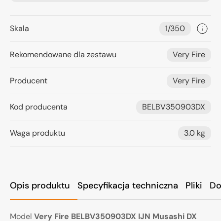
Skala
1/350
Rekomendowane dla zestawu
Very Fire
Producent
Very Fire
Kod producenta
BELBV350903DX
Waga produktu
3.0 kg
Opis produktu
Specyfikacja techniczna
Pliki
Do
Model
Very Fire BELBV350903DX IJN Musashi DX