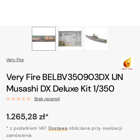
Very Fire
Very Fire BELBV350903DX IJN
Musashi DX Deluxe Kit 1/350
Brak recenzji
Cena
1.265,28 zł
*
regularna
* z podatkiem VAT
Dostawa
obliczana przy realizacji
zamówienia.