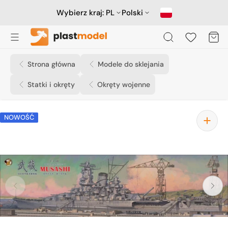
Przejdź
do
Wybierz kraj:
PL
Polski
treści
Koszyk
Strona główna
Modele do sklejania
Statki i okręty
Okręty wojenne
NOWOŚĆ
Otwórz
media
1
w
widoku
galerii