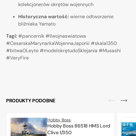
kolekcjonerów okrętów wojennych
Historyczna wartość:
wierne odtworzenie
bliźniaka Yamato
Tagi:
#pancernik #IIwojnaswiatowa
#CesarskaMarynarkaWojennaJaponii #skala1350
#bitwaOLeyte #modelokrętudoSklejania #Musashi
#VeryFire
PRODUKTY PODOBNE
Hobby Boss
Hobby Boss 86518 HMS Lord
Clive 1/350