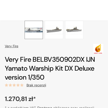
Very Fire
Very Fire BELBV350902DX IJN
Yamato Warship Kit DX Deluxe
version 1/350
Brak recenzji
Cena
1.270,81 zł
*
regularna
* z podatkiem VAT
Dostawa
obliczana przy realizacji