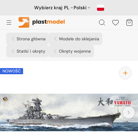
Przejdź
do
Wybierz kraj:
PL
Polski
treści
Koszyk
Strona główna
Modele do sklejania
Statki i okręty
Okręty wojenne
NOWOŚĆ
Otwórz
media
1
w
widoku
galerii