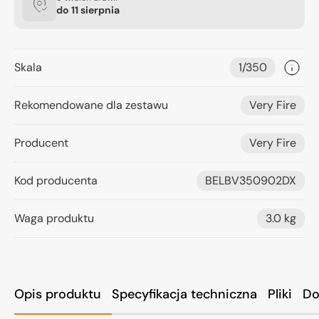
do
11 sierpnia
Skala
1/350
Rekomendowane dla zestawu
Very Fire
Producent
Very Fire
Kod producenta
BELBV350902DX
Waga produktu
3.0 kg
Opis produktu
Specyfikacja techniczna
Pliki
Do