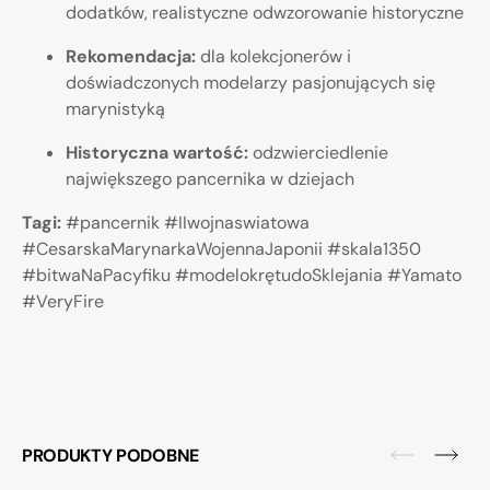
dodatków, realistyczne odwzorowanie historyczne
Rekomendacja:
dla kolekcjonerów i
doświadczonych modelarzy pasjonujących się
marynistyką
Historyczna wartość:
odzwierciedlenie
największego pancernika w dziejach
Tagi:
#pancernik #IIwojnaswiatowa
#CesarskaMarynarkaWojennaJaponii #skala1350
#bitwaNaPacyfiku #modelokrętudoSklejania #Yamato
#VeryFire
PRODUKTY PODOBNE