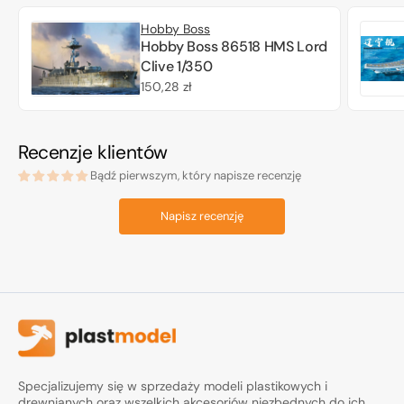
Hobby Boss
Hobby Boss 86518 HMS Lord
Clive 1/350
Cena
150,28 zł
regularna
Recenzje klientów
Bądź pierwszym, który napisze recenzję
Napisz recenzję
Specjalizujemy się w sprzedaży modeli plastikowych i
drewnianych oraz wszelkich akcesoriów niezbędnych do ich