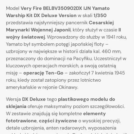
Model
Very Fire BELBV350902DX IJN Yamato
Warship Kit DX Deluxe Version
w skali
1/350
przedstawia najsłynniejszy pancernik
Cesarskiej
Marynarki Wojennej Japonii
, który służył w czasie
II
wojny światowej
. Wprowadzony do służby w 1941 roku,
Yamato był symbolem potęgi japońskiej floty –
uzbrojony w największe w historii działa kal. 460 mm,
przeznaczony do dominacji na Pacyfiku. Uczestniczył w
kluczowych operacjach morskich, a swoją ostatnią
misję –
operację Ten-Go
– zakończył 7 kwietnia 1945
roku, kiedy został zatopiony przez lotnictwo
amerykańskie w rejonie Okinawy.
Wersja
DX Deluxe
tego
plastikowego modelu do
sklejania
oferuje maksymalny poziom szczegółowości.
W zestawie znajdują się kompletne
elementy
fototrawione
,
części żywiczne
o wysokiej precyzji,
detale uzbrojenia, anten radarowych, wyposażenia