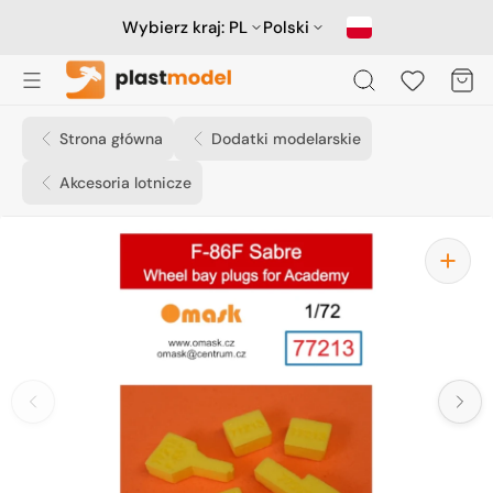
Przejdź
do
Wybierz kraj:
PL
Polski
treści
Koszyk
Strona główna
Dodatki modelarskie
Akcesoria lotnicze
Otwórz
media
1
w
widoku
galerii