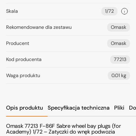
Skala
1/72
Rekomendowane dla zestawu
Omask
Producent
Omask
Kod producenta
77213
Waga produktu
0.01 kg
Opis produktu
Specyfikacja techniczna
Pliki
Do
Omask 77213 F-86F Sabre wheel bay plugs (for
Academy) 1/72 – Zatyczki do wnęk podwozia