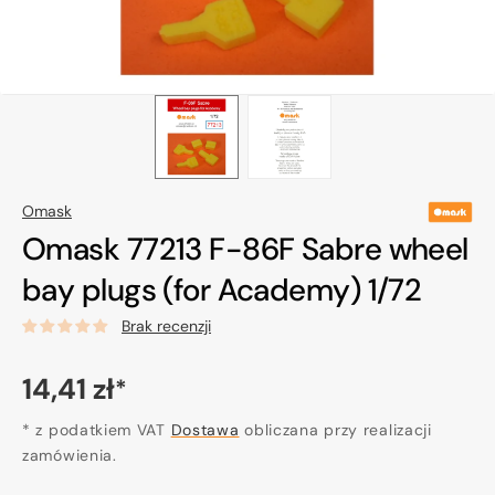
Omask
Omask 77213 F-86F Sabre wheel
bay plugs (for Academy) 1/72
Brak recenzji
Cena
14,41 zł
*
regularna
* z podatkiem VAT
Dostawa
obliczana przy realizacji
zamówienia.