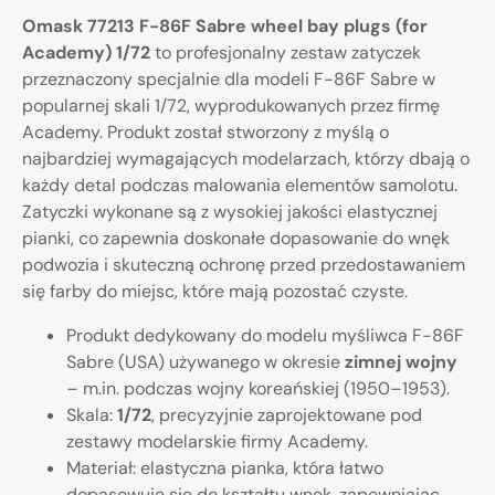
Omask 77213 F-86F Sabre wheel bay plugs (for
Academy) 1/72
to profesjonalny zestaw zatyczek
przeznaczony specjalnie dla modeli F-86F Sabre w
popularnej skali 1/72, wyprodukowanych przez firmę
Academy. Produkt został stworzony z myślą o
najbardziej wymagających modelarzach, którzy dbają o
każdy detal podczas malowania elementów samolotu.
Zatyczki wykonane są z wysokiej jakości elastycznej
pianki, co zapewnia doskonałe dopasowanie do wnęk
podwozia i skuteczną ochronę przed przedostawaniem
się farby do miejsc, które mają pozostać czyste.
Produkt dedykowany do modelu myśliwca F-86F
Sabre (USA) używanego w okresie
zimnej wojny
– m.in. podczas wojny koreańskiej (1950–1953).
Skala:
1/72
, precyzyjnie zaprojektowane pod
zestawy modelarskie firmy Academy.
Materiał: elastyczna pianka, która łatwo
dopasowuje się do kształtu wnęk, zapewniając