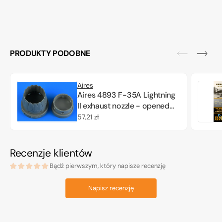
PRODUKTY PODOBNE
Aires
Aires 4893 F-35A Lightning
II exhaust nozzle - opened
position Tamiya 1/48
Cena
57,21 zł
regularna
Recenzje klientów
Bądź pierwszym, który napisze recenzję
Napisz recenzję