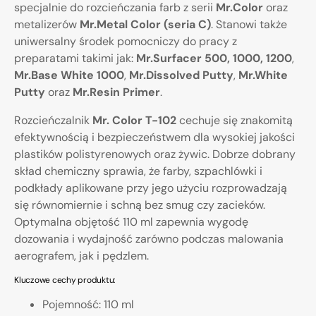
specjalnie do rozcieńczania farb z serii
Mr.Color
oraz
metalizerów
Mr.Metal Color (seria C)
. Stanowi także
uniwersalny środek pomocniczy do pracy z
preparatami takimi jak:
Mr.Surfacer 500, 1000, 1200
,
Mr.Base White 1000
,
Mr.Dissolved Putty
,
Mr.White
Putty
oraz
Mr.Resin Primer
.
Rozcieńczalnik
Mr. Color T-102
cechuje się znakomitą
efektywnością i bezpieczeństwem dla wysokiej jakości
plastików polistyrenowych oraz żywic. Dobrze dobrany
skład chemiczny sprawia, że farby, szpachlówki i
podkłady aplikowane przy jego użyciu rozprowadzają
się równomiernie i schną bez smug czy zacieków.
Optymalna objętość 110 ml zapewnia wygodę
dozowania i wydajność zarówno podczas malowania
aerografem, jak i pędzlem.
Kluczowe cechy produktu:
Pojemność: 110 ml