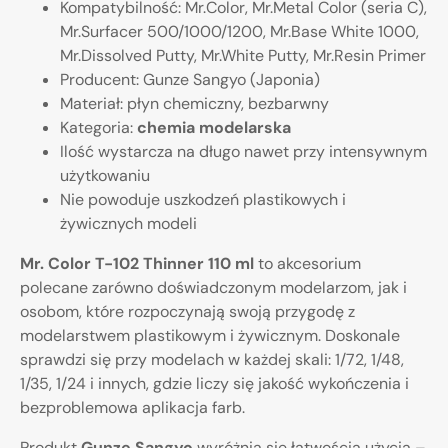
Kompatybilność: Mr.Color, Mr.Metal Color (seria C),
Mr.Surfacer 500/1000/1200, Mr.Base White 1000,
Mr.Dissolved Putty, Mr.White Putty, Mr.Resin Primer
Producent: Gunze Sangyo (Japonia)
Materiał: płyn chemiczny, bezbarwny
Kategoria:
chemia modelarska
Ilość wystarcza na długo nawet przy intensywnym
użytkowaniu
Nie powoduje uszkodzeń plastikowych i
żywicznych modeli
Mr. Color T-102 Thinner 110 ml
to akcesorium
polecane zarówno doświadczonym modelarzom, jak i
osobom, które rozpoczynają swoją przygodę z
modelarstwem plastikowym i żywicznym. Doskonale
sprawdzi się przy modelach w każdej skali: 1/72, 1/48,
1/35, 1/24 i innych, gdzie liczy się jakość wykończenia i
bezproblemowa aplikacja farb.
Produkt
Gunze Sangyo
wyróżnia się łatwością użycia –