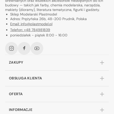
drewnianych oraz wszelkich akcesoriów niezbędnych do ich
budowy — takich jak farby, chemia modelarska, narzędzia,
makiety (dioramy), literatura tematyczna, figurki i gadżety.
Sklep Modelarski Plastmodel
Adres: Prężyńska 26b, 48-200 Prudnik, Polska
Email: info@plastmodel.pl
Telefon: +48 784981839
poniedziałek - piątek 8:00 - 16:00
Instagram
Facebook
YouTube
ZAKUPY
OBSŁUGA KLIENTA
OFERTA
INFORMACJE