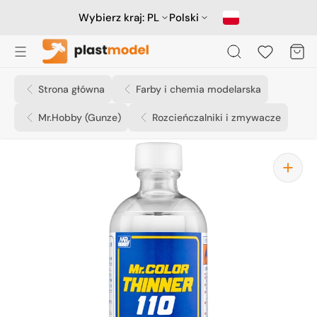
Przejdź
do
Wybierz kraj:
PL
Polski
treści
Koszyk
Strona główna
Farby i chemia modelarska
Mr.Hobby (Gunze)
Rozcieńczalniki i zmywacze
Otwórz
media
1
w
widoku
galerii