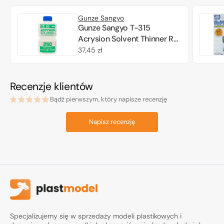
Gunze Sangyo
Gunze Sangyo T-315
Acrysion Solvent Thinner R
for Airbrush (250ml)
Cena
37,45 zł
regularna
Recenzje klientów
Bądź pierwszym, który napisze recenzję
Napisz recenzję
Specjalizujemy się w sprzedaży modeli plastikowych i