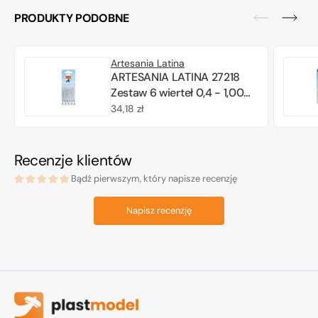
PRODUKTY PODOBNE
Artesania Latina
ARTESANIA LATINA 27218
Zestaw 6 wierteł 0,4 - 1,00
mm
Cena
34,18 zł
regularna
Recenzje klientów
Bądź pierwszym, który napisze recenzję
Napisz recenzję