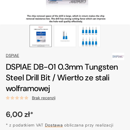
DSPIAE
DSPIAE DB-01 0.3mm Tungsten
Steel Drill Bit / Wiertło ze stali
wolframowej
Brak recenzji
Cena
6,00 zł
*
regularna
* z podatkiem VAT
Dostawa
obliczana przy realizacji