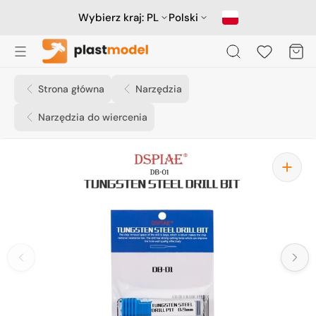
Przejdź
do
Wybierz kraj:
PL
Polski
treści
Koszyk
Strona główna
Narzędzia
Narzędzia do wiercenia
Otwórz
media
1
w
widoku
galerii