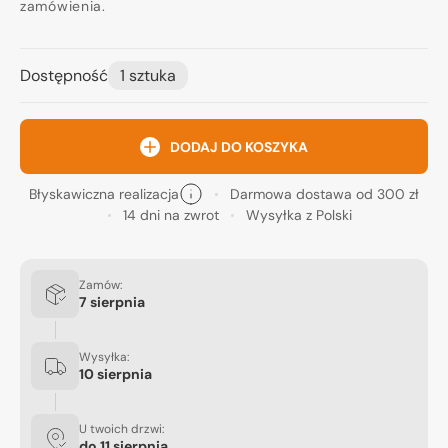
zamówienia.
Dostępność
1 sztuka
DODAJ DO KOSZYKA
Błyskawiczna realizacja
Darmowa dostawa od 300 zł
14 dni na zwrot
Wysyłka z Polski
Zamów:
7 sierpnia
Wysyłka:
10 sierpnia
U twoich drzwi:
do
11 sierpnia