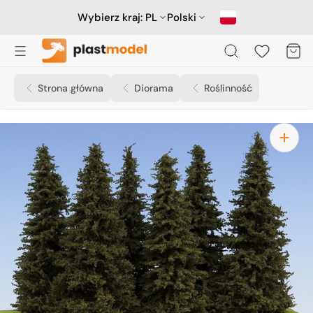
Przejdź
do
Wybierz kraj:
PL
Polski
treści
Koszyk
Strona główna
Diorama
Roślinność
Otwórz
media
1
w
widoku
galerii