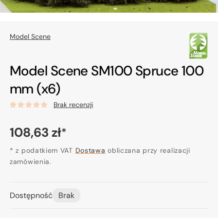
Model Scene
Model Scene SM100 Spruce 100
mm (x6)
Brak recenzji
Cena
108,63 zł
*
regularna
* z podatkiem VAT
Dostawa
obliczana przy realizacji
zamówienia.
Dostępność
Brak