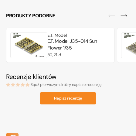
PRODUKTY PODOBNE
E.T. Model
E.T. Model J35-014 Sun
Flower 1/35
Cena
52,21 zł
regularna
Recenzje klientów
Bądź pierwszym, który napisze recenzję
Napisz recenzję