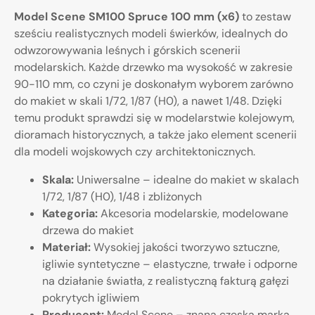
Model Scene SM100 Spruce 100 mm (x6)
to zestaw
sześciu realistycznych modeli świerków, idealnych do
odwzorowywania leśnych i górskich scenerii
modelarskich. Każde drzewko ma wysokość w zakresie
90-110 mm, co czyni je doskonałym wyborem zarówno
do makiet w skali 1/72, 1/87 (H0), a nawet 1/48. Dzięki
temu produkt sprawdzi się w modelarstwie kolejowym,
dioramach historycznych, a także jako element scenerii
dla modeli wojskowych czy architektonicznych.
Skala:
Uniwersalne – idealne do makiet w skalach
1/72, 1/87 (H0), 1/48 i zbliżonych
Kategoria:
Akcesoria modelarskie, modelowane
drzewa do makiet
Materiał:
Wysokiej jakości tworzywo sztuczne,
igliwie syntetyczne – elastyczne, trwałe i odporne
na działanie światła, z realistyczną fakturą gałęzi
pokrytych igliwiem
Producent:
Model Scene – znana czeska marka