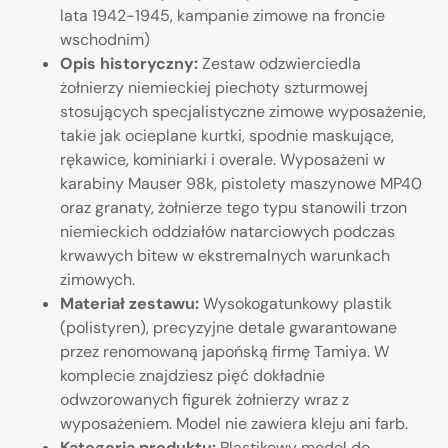
lata 1942-1945, kampanie zimowe na froncie
wschodnim)
Opis historyczny:
Zestaw odzwierciedla
żołnierzy niemieckiej piechoty szturmowej
stosujących specjalistyczne zimowe wyposażenie,
takie jak ocieplane kurtki, spodnie maskujące,
rękawice, kominiarki i overale. Wyposażeni w
karabiny Mauser 98k, pistolety maszynowe MP40
oraz granaty, żołnierze tego typu stanowili trzon
niemieckich oddziałów natarciowych podczas
krwawych bitew w ekstremalnych warunkach
zimowych.
Materiał zestawu:
Wysokogatunkowy plastik
(polistyren), precyzyjne detale gwarantowane
przez renomowaną japońską firmę Tamiya. W
komplecie znajdziesz pięć dokładnie
odwzorowanych figurek żołnierzy wraz z
wyposażeniem. Model nie zawiera kleju ani farb.
Kategoria produktu:
Plastikowy model do