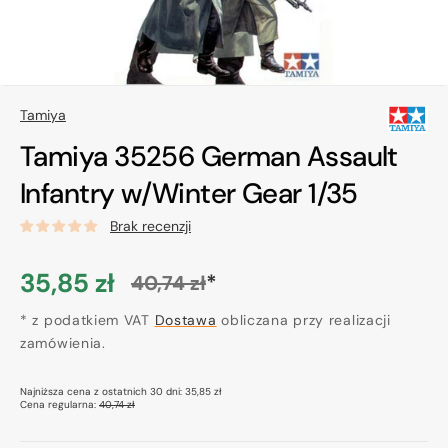
Tamiya
Tamiya 35256 German Assault
Infantry w/Winter Gear 1/35
Brak recenzji
35,85 zł
*
40,74 zł
Cena
Cena
promocyjna
* z podatkiem VAT
regularna
Dostawa
obliczana przy realizacji
zamówienia.
Najniższa cena z ostatnich 30 dni:
35,85 zł
Cena regularna:
40,74 zł