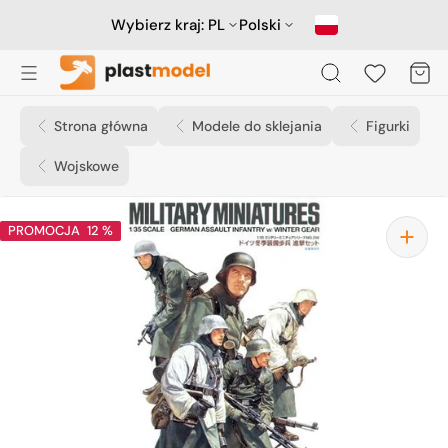
Przejdź
do
Wybierz kraj:
PL
Polski
treści
Koszyk
Strona główna
Modele do sklejania
Figurki
Wojskowe
PROMOCJA
12 %
Otwórz
media
1
w
widoku
galerii