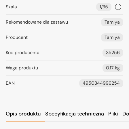
Skala
1/35
Rekomendowane dla zestawu
Tamiya
Producent
Tamiya
Kod producenta
35256
Waga produktu
0.17 kg
EAN
4950344996254
Opis produktu
Specyfikacja techniczna
Pliki
Do