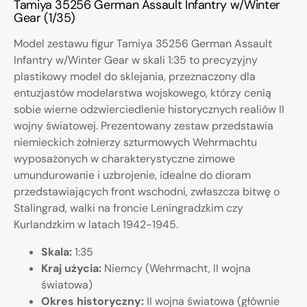
Tamiya 35256 German Assault Infantry w/Winter
Gear (1/35)
Model zestawu figur Tamiya 35256 German Assault
Infantry w/Winter Gear w skali 1:35 to precyzyjny
plastikowy model do sklejania, przeznaczony dla
entuzjastów modelarstwa wojskowego, którzy cenią
sobie wierne odzwierciedlenie historycznych realiów II
wojny światowej. Prezentowany zestaw przedstawia
niemieckich żołnierzy szturmowych Wehrmachtu
wyposażonych w charakterystyczne zimowe
umundurowanie i uzbrojenie, idealne do dioram
przedstawiających front wschodni, zwłaszcza bitwę o
Stalingrad, walki na froncie Leningradzkim czy
Kurlandzkim w latach 1942-1945.
Skala:
1:35
Kraj użycia:
Niemcy (Wehrmacht, II wojna
światowa)
Okres historyczny:
II wojna światowa (głównie