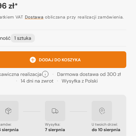
a
96 zł
*
ularna
datkiem VAT
Dostawa
obliczana przy realizacji zamówienia.
ność
1 sztuka
Otwórz
media
2
w
widoku
DODAJ DO KOSZYKA
galerii
kawiczna realizacja
Darmowa dostawa od 300 zł
14 dni na zwrot
Wysyłka z Polski
Zamów:
Wysyłka:
U twoich drzwi:
6 sierpnia
7 sierpnia
do
10 sierpnia