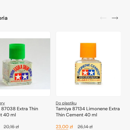
ria
ery
Do plastiku
B
 87038 Extra Thin
Tamiya 87134 Limonene Extra
T
t 40 ml
Thin Cement 40 ml
C
20,16 zł
23,00 zł
26,14 zł
1
Cena
Cena
Cena
C