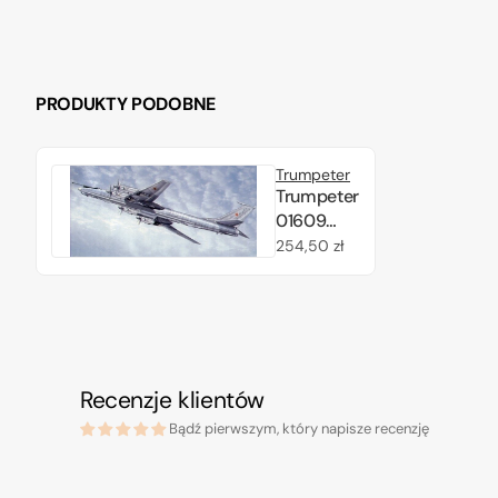
PRODUKTY PODOBNE
Trumpeter
Trumpeter
01609
Soviet
Cena
254,50 zł
bomber
regularna
Tupolev
Tu-142MR
Bear J 1/72
Recenzje klientów
Bądź pierwszym, który napisze recenzję