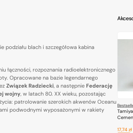
Akceso
ie podziału blach i szczegółowa kabina
u łączności, rozpoznania radioelektronicznego
loty. Opracowane na bazie legendarnego
zez
Związek Radziecki
, a następnie
Federację
ej wojny
, w latach 80. XX wieku, pozostając
 użycia: patrolowanie szerokich akwenów Oceanu
Bestsell
ętami podwodnymi wyposażonymi w rakiety
Tamiya
Cemen
17,74 zł
Cena