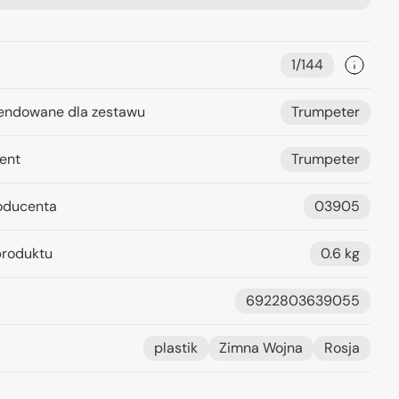
1/144
ndowane dla zestawu
Trumpeter
ent
Trumpeter
oducenta
03905
roduktu
0.6 kg
6922803639055
plastik
Zimna Wojna
Rosja