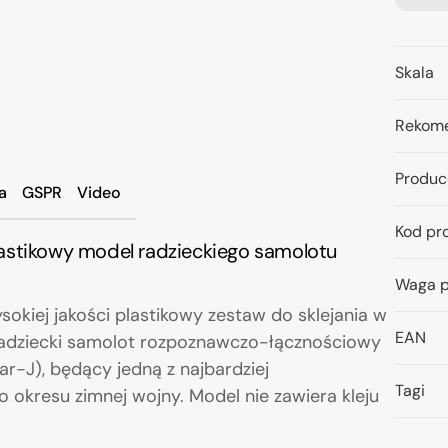
Skala
Rekome
Produc
a
GSPR
Video
Kod pr
astikowy model radzieckiego samolotu
Waga p
sokiej jakości plastikowy zestaw do sklejania w
EAN
radziecki samolot rozpoznawczo-łącznościowy
r-J), będący jedną z najbardziej
Tagi
 okresu zimnej wojny. Model nie zawiera kleju