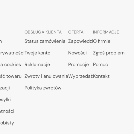
OBSŁUGA KLIENTA
OFERTA
INFORMACJE
n
Status zamówienia
Zapowiedzi
O firmie
prywatności
Twoje konto
Nowości
Zgłoś problem
a cookies
Reklamacje
Promocje
Pomoc
ść towaru
Zwroty i anulowania
Wyprzedaż
Kontakt
zacji
Polityka zwrotów
syłki
atności
obisty