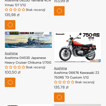
Aoshima 06230 Yamaha 4C4
Cena
153,99 zł
Vmax '07 1/12
regularna
Brak recenzji
Cena
135,98 zł
regularna
Aoshima
Aoshima 04535 Japanese
Heavy Cruiser Chikuma 1/700
Brak recenzji
Aoshima
Cena
100,50 zł
Aoshima 06676 Kawasaki Z2
750RS '73 Custom 1/12
regularna
Brak recenzji
Cena
135,78 zł
regularna