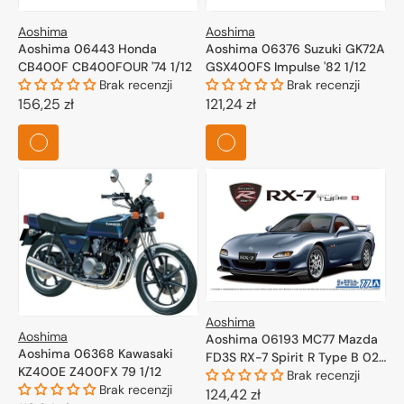
Aoshima
Aoshima
Aoshima 06443 Honda
Aoshima 06376 Suzuki GK72A
CB400F CB400FOUR '74 1/12
GSX400FS Impulse '82 1/12
Brak recenzji
Brak recenzji
Cena
156,25 zł
Cena
121,24 zł
regularna
regularna
Aoshima
Aoshima
Aoshima 06193 MC77 Mazda
Aoshima 06368 Kawasaki
FD3S RX-7 Spirit R Type B 02
KZ400E Z400FX 79 1/12
1/24
Brak recenzji
Brak recenzji
Cena
124,42 zł