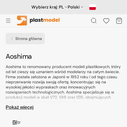
Przejdź
do
Wybierz kraj:
PL
Polski
treści
Koszyk
Strona główna
Kolekcja:
Aoshima
Aoshima to renomowany producent modeli plastikowych, który
od lat cieszy się uznaniem wśród modelarzy na całym świecie.
Firma została założona w Japonii w 1952 roku i od tego czasu
nieprzerwanie rozwija swoją ofertę, koncentrując się na
wysokiej jakości wypraskach oraz innowacyjnych
rozwiązaniach technologicznych. Aoshima specjalizuje się w
produkcji modeli w skali 1/72, 1/48 oraz 1/35, obejmujących
zarówno pojazdy wojskowe, jak i cywilne.
Pokaż więcej
Profil działalności i specjalizacja
Aoshima jest znana z szerokiej gamy modeli, które obejmują
Filtr
zarówno zestawy wtryskowe, jak i akcesoria modelarskie. W