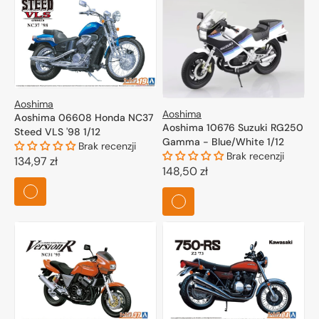
Aoshima
Aoshima
Aoshima 06608 Honda NC37
Aoshima 10676 Suzuki RG250
Steed VLS '98 1/12
Gamma - Blue/White 1/12
Brak recenzji
Brak recenzji
Cena
134,97 zł
Cena
148,50 zł
regularna
regularna