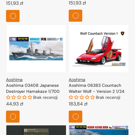
Cena
151,93 zł
Cena
151,93 zł
regularna
regularna
Aoshima
Aoshima
Aoshima 03408 Japanese
Aoshima 06383 Countach
Destroyer Hamakaze 1/700
Walter Wolf - Version 2 1/24
Brak recenzji
Brak recenzji
Cena
44,93 zł
Cena
183,84 zł
regularna
regularna