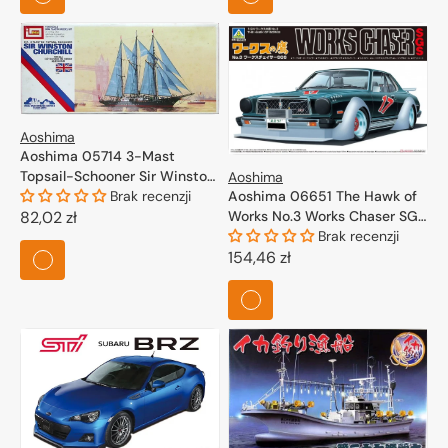
Aoshima
Aoshima 05714 3-Mast
Topsail-Schooner Sir Winston
Aoshima
Churchill 1/350
Brak recenzji
Aoshima 06651 The Hawk of
Cena
82,02 zł
Works No.3 Works Chaser SGS
1/24
Brak recenzji
regularna
Cena
154,46 zł
regularna