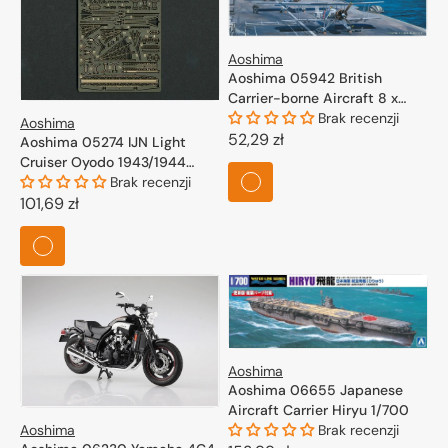
Aoshima
Aoshima 05942 British
Carrier-borne Aircraft 8 x
Swordfish 1/700
Brak recenzji
Aoshima
Cena
52,29 zł
Aoshima 05274 IJN Light
Cruiser Oyodo 1943/1944
regularna
Photo Etched Parts Set 1/700
Brak recenzji
Cena
101,69 zł
regularna
Aoshima
Aoshima 06655 Japanese
Aircraft Carrier Hiryu 1/700
Aoshima
Brak recenzji