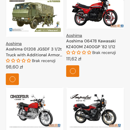
Aoshima
Aoshima 06478 Kawasaki
Aoshima
KZ400M Z400GP `82 1/12
Aoshima 01208 JGSDF 3 1/2t
Brak recenzji
Truck with Additional Armor
Cena
111,62 zł
w/6 Figures 1/72
Brak recenzji
regularna
Cena
98,60 zł
regularna