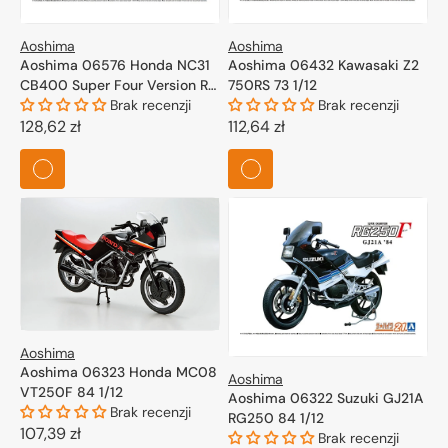
Aoshima
Aoshima
Aoshima 06576 Honda NC31
Aoshima 06432 Kawasaki Z2
CB400 Super Four Version R
750RS 73 1/12
95 1/12
Brak recenzji
Brak recenzji
Cena
128,62 zł
Cena
112,64 zł
regularna
regularna
Aoshima
Aoshima 06323 Honda MC08
Aoshima
VT250F 84 1/12
Aoshima 06322 Suzuki GJ21A
Brak recenzji
RG250 84 1/12
Cena
107,39 zł
Brak recenzji