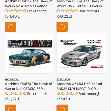
Aoshima 06652 The Hawk of
Aoshima 06574 The Hawk of
Works No.4 Works Grande
Works No.2 Celica LB Works
mark II 1/24
Brak recenzji
1/24
Brak recenzji
Cena
154,46 zł
Cena
150,22 zł
regularna
regularna
Aoshima
Aoshima
Aoshima 06573 The Hawk of
Aoshima 06453 HKS Kansai
Works No.1 CEDRIC 330
BNR32 SKYLINEGT-R '90
WORKS 1/24
Brak recenzji
(NISSAN) 1/24
Brak recenzji
Cena
150,22 zł
Cena
127,45 zł
regularna
regularna