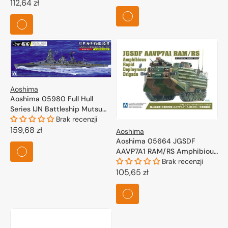
Cena
112,64 zł
regularna
regularna
Aoshima
Aoshima 05980 Full Hull
Series IJN Battleship Mutsu
1942 1/700
Brak recenzji
Cena
159,68 zł
Aoshima
Aoshima 05664 JGSDF
regularna
AAVP7A1 RAM/RS Amphibious
Rapid Deployment Brigade
Brak recenzji
1/72
Cena
105,65 zł
regularna