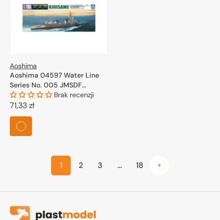
Aoshima
Aoshima 04597 Water Line
Series No. 005 JMSDF
Defense Ship Kirisame 1/700
Brak recenzji
Cena
71,33 zł
regularna
1
2
3
…
18