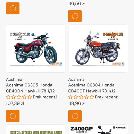
regularna
Cena
116,56 zł
regularna
Aoshima
Aoshima
Aoshima 06305 Honda
Aoshima 06304 Honda
CB400N Hawk-III 78 1/12
CB400T Hawk-II 78 1/12
Brak recenzji
Brak recenzji
Cena
107,39 zł
Cena
118,96 zł
regularna
regularna