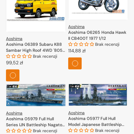
Aoshima
Aoshima 06265 Honda Hawk
II CB400T 1977 1/12
Aoshima
Aoshima 06389 Subaru K88
Brak recenzji
Sambar High Roof 4WD '805
Cena
114,88 zł
1/24
Brak recenzji
regularna
Cena
99,52 zł
regularna
Aoshima
Aoshima
Aoshima 05977 Full Hull
Aoshima 05979 Full Hull
Model Japanese Battleship
Series IJN Battleship Nagato
Fuso 1944 1/700
Brak recenzji
1945 1/700
Brak recenzji