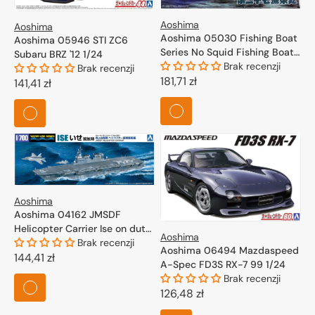
Aoshima
Aoshima
Aoshima 05030 Fishing Boat
Aoshima 05946 STI ZC6
Series No Squid Fishing Boat
Subaru BRZ '12 1/24
1/64
Brak recenzji
Brak recenzji
Cena
181,71 zł
Cena
141,41 zł
regularna
regularna
Aoshima
Aoshima 04162 JMSDF
Helicopter Carrier Ise on duty
Aoshima
1/700
Brak recenzji
Aoshima 06494 Mazdaspeed
Cena
144,41 zł
A-Spec FD3S RX-7 99 1/24
regularna
Brak recenzji
Cena
126,48 zł
regularna