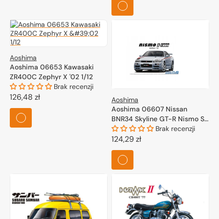
Aoshima
Aoshima 06653 Kawasaki
ZR400C Zephyr X '02 1/12
Brak recenzji
Cena
126,48 zł
Aoshima
regularna
Aoshima 06607 Nissan
BNR34 Skyline GT-R Nismo S-
Tune '04 1/24
Brak recenzji
Cena
124,29 zł
regularna