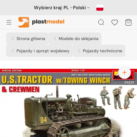
Przejdź
do
Wybierz kraj:
PL
Polski
treści
Koszyk
Strona główna
Modele do sklejania
Pojazdy i sprzęt wojskowy
Pojazdy techniczne
Otwórz
media
1
w
widoku
galerii