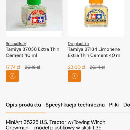
Bestsellery
Do plastiku
Tamiya 87038 Extra Thin
Tamiya 87134 Limonene
Cement 40 ml
Extra Thin Cement 40 ml
17,74 zł
20,16 zł
23,00 zł
26,14 zł
Cena
Cena
Cena
Cena
promocyjna
regularna
promocyjna
regularna
Opis produktu
Specyfikacja techniczna
Pliki
Do
MiniArt 35225 U.S. Tractor w/Towing Winch
Crewmen – model plastikowy w skali 1:35