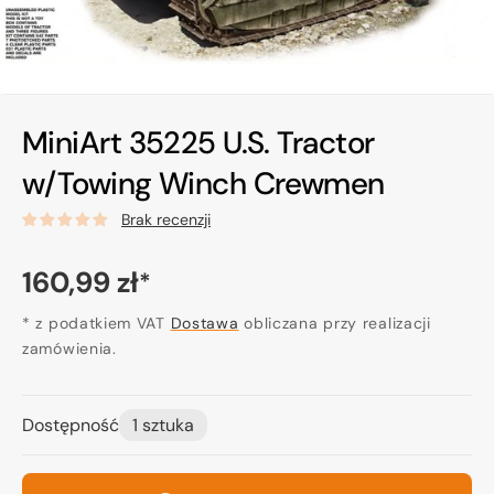
MiniArt 35225 U.S. Tractor
w/Towing Winch Crewmen
Brak recenzji
Cena
160,99 zł
*
regularna
* z podatkiem VAT
Dostawa
obliczana przy realizacji
zamówienia.
Dostępność
1 sztuka