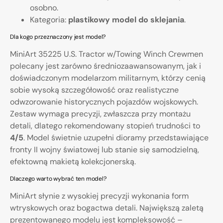
osobno.
Kategoria:
plastikowy model do sklejania
.
Dla kogo przeznaczony jest model?
MiniArt 35225 U.S. Tractor w/Towing Winch Crewmen
polecany jest zarówno średniozaawansowanym, jak i
doświadczonym modelarzom militarnym, którzy cenią
sobie wysoką szczegółowość oraz realistyczne
odwzorowanie historycznych pojazdów wojskowych.
Zestaw wymaga precyzji, zwłaszcza przy montażu
detali, dlatego rekomendowany stopień trudności to
4/5
. Model świetnie uzupełni dioramy przedstawiające
fronty II wojny światowej lub stanie się samodzielną,
efektowną makietą kolekcjonerską.
Dlaczego warto wybrać ten model?
MiniArt słynie z wysokiej precyzji wykonania form
wtryskowych oraz bogactwa detali. Największą zaletą
prezentowanego modelu jest kompleksowość –