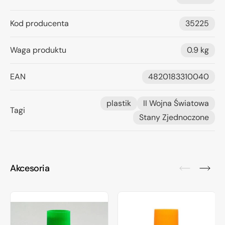
Kod producenta
35225
Waga produktu
0.9 kg
EAN
4820183310040
plastik
II Wojna Światowa
Tagi
Stany Zjednoczone
Akcesoria