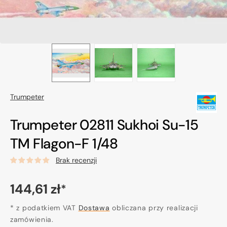
Trumpeter
Trumpeter 02811 Sukhoi Su-15
TM Flagon-F 1/48
Brak recenzji
Cena
144,61 zł
*
regularna
* z podatkiem VAT
Dostawa
obliczana przy realizacji
zamówienia.