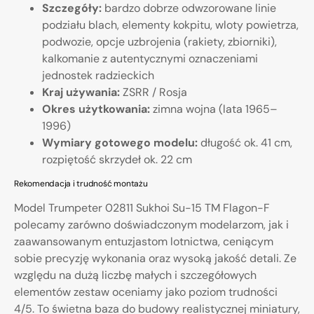
Szczegóły:
bardzo dobrze odwzorowane linie
podziału blach, elementy kokpitu, wloty powietrza,
podwozie, opcje uzbrojenia (rakiety, zbiorniki),
kalkomanie z autentycznymi oznaczeniami
jednostek radzieckich
Kraj używania:
ZSRR / Rosja
Okres użytkowania:
zimna wojna (lata 1965–
1996)
Wymiary gotowego modelu:
długość ok. 41 cm,
rozpiętość skrzydeł ok. 22 cm
Rekomendacja i trudność montażu
Model Trumpeter 02811 Sukhoi Su-15 TM Flagon-F
polecamy zarówno doświadczonym modelarzom, jak i
zaawansowanym entuzjastom lotnictwa, ceniącym
sobie precyzję wykonania oraz wysoką jakość detali. Ze
względu na dużą liczbę małych i szczegółowych
elementów zestaw oceniamy jako poziom trudności
4/5. To świetna baza do budowy realistycznej miniatury,