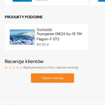
regularna
PRODUKTY PODOBNE
Trumpeter
Trumpeter 01623 Su-15 TM
Flagon-F 1/72
Cena
80,33 zł
regularna
Recenzje klientów
Bądź pierwszym, który napisze recenzję
Napisz recenzję