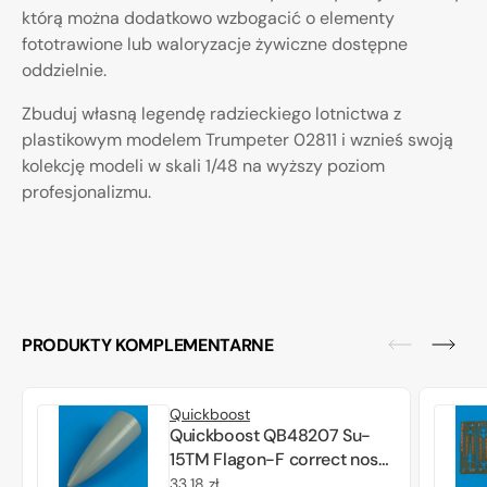
którą można dodatkowo wzbogacić o elementy
fototrawione lub waloryzacje żywiczne dostępne
oddzielnie.
Zbuduj własną legendę radzieckiego lotnictwa z
plastikowym modelem Trumpeter 02811 i wznieś swoją
kolekcję modeli w skali 1/48 na wyższy poziom
profesjonalizmu.
PRODUKTY KOMPLEMENTARNE
Quickboost
Quickboost QB48207 Su-
15TM Flagon-F correct nose
Trumpeter 1/48
Cena
33,18 zł