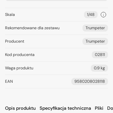
Skala
1/48
Rekomendowane dla zestawu
Trumpeter
Producent
Trumpeter
Kod producenta
02811
Waga produktu
0.9 kg
EAN
9580208028118
Opis produktu
Specyfikacja techniczna
Pliki
Do