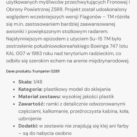
użytkowanych myśliwców przechwytujących Fronowej i
Obrony Powietrznej ZSRR. Projekt został udoskonalony
względem wcześniejszych wersji Flagonów – TM różniła
się m.in. zastosowaniem bardziej zaawansowanej
awioniki i powiększonym stożkowym radarem.
Najsłynniejszym epizodem z użyciem Su-15 TM było
zestrzelenie południowokoreańskiego Boeinga 747 lotu
KAL 007 w 1983 roku nad terytorium radzieckim, co
odbiło się szerokim echem na arenie międzynarodowej.
Dane produktu Trumpeter 02811
Skala:
1/48
Kategoria:
plastikowy model do sklejania
Materiał zestawu:
wysokiej jakości plastik
Zawartość:
ramki z detalicznie odwzorowanymi
częściami, kalkomanie, przeźroczysta kabina, koła,
uzbrojenie
Dodatki:
w zestawie nie znajdują się klej ani farby
– są do nabycia osobno