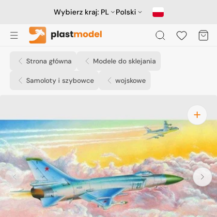
Przejdź
do
Wybierz kraj:
PL
Polski
treści
Koszyk
Strona główna
Modele do sklejania
Samoloty i szybowce
wojskowe
Otwórz
media
1
w
widoku
galerii