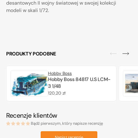
desantowych II wojny światowej w swojej kolekcji
modeli w skali 1/72.
PRODUKTY PODOBNE
Hobby Boss
Hobby Boss 84817 U.S LCM-
3 1/48
Cena
120,20 zł
regularna
Recenzje klientów
Bądź pierwszym, który napisze recenzję
Napisz recenzję