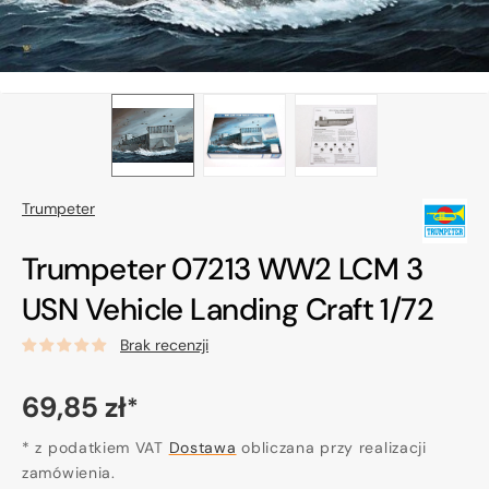
Trumpeter
Trumpeter 07213 WW2 LCM 3
USN Vehicle Landing Craft 1/72
Brak recenzji
Cena
69,85 zł
*
regularna
* z podatkiem VAT
Dostawa
obliczana przy realizacji
zamówienia.