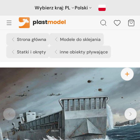
Przejdź
do
Wybierz kraj:
PL
Polski
treści
Koszyk
Strona główna
Modele do sklejania
Statki i okręty
inne obiekty pływające
Otwórz
media
1
w
widoku
galerii