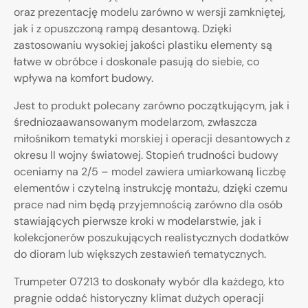
oraz prezentację modelu zarówno w wersji zamkniętej,
jak i z opuszczoną rampą desantową. Dzięki
zastosowaniu wysokiej jakości plastiku elementy są
łatwe w obróbce i doskonale pasują do siebie, co
wpływa na komfort budowy.
Jest to produkt polecany zarówno początkującym, jak i
średniozaawansowanym modelarzom, zwłaszcza
miłośnikom tematyki morskiej i operacji desantowych z
okresu II wojny światowej. Stopień trudności budowy
oceniamy na 2/5 – model zawiera umiarkowaną liczbę
elementów i czytelną instrukcję montażu, dzięki czemu
prace nad nim będą przyjemnością zarówno dla osób
stawiających pierwsze kroki w modelarstwie, jak i
kolekcjonerów poszukujących realistycznych dodatków
do dioram lub większych zestawień tematycznych.
Trumpeter 07213 to doskonały wybór dla każdego, kto
pragnie oddać historyczny klimat dużych operacji