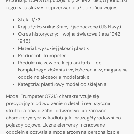
Produkcja LCM 3 rozpoczęła się w 1942 roku, a jednostki
tego typu służyły nieprzerwanie aż do końca wojny.
Skala: 1/72
Kraj użytkownika: Stany Zjednoczone (US Navy)
Okres historyczny: II wojna światowa (lata 1942-
1945)
Materiał: wysokiej jakości plastik
Producent: Trumpeter
Produkt nie zawiera kleju ani farb – do
kompletnego złożenia i wykończenia wymagane są
oddzielne akcesoria modelarskie
Kategoria: plastikowy model do sklejania
Model Trumpeter 07213 charakteryzuje się
precyzyjnym odtworzeniem detali i realistyczną
strukturą powierzchni, odwzorowując zarówno
charakterystyczny kadłub, jak i szczegóły ładowni na
pojazdy bojowe. Liczne elementy montowane
oddzielnie pozwalają modelarzom na personalizację