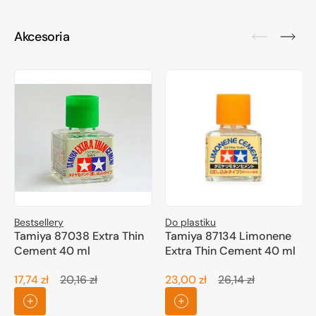
Akcesoria
Bestsellery
Do plastiku
Tamiya 87038 Extra Thin
Tamiya 87134 Limonene
Cement 40 ml
Extra Thin Cement 40 ml
17,74 zł
20,16 zł
23,00 zł
26,14 zł
Cena
Cena
Cena
Cena
promocyjna
regularna
promocyjna
regularna