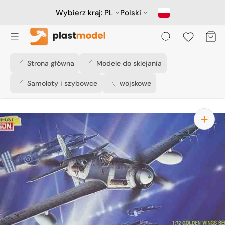
Przejdź
do
Wybierz kraj:
PL
Polski
treści
Koszyk
Strona główna
Modele do sklejania
Samoloty i szybowce
wojskowe
Otwórz
media
1
w
widoku
galerii