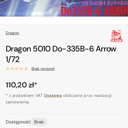
Dragon
Dragon 5010 Do-335B-6 Arrow
1/72
Brak recenzji
Cena
110,20 zł
*
regularna
* z podatkiem VAT
Dostawa
obliczana przy realizacji
zamówienia.
Dostępność
Brak