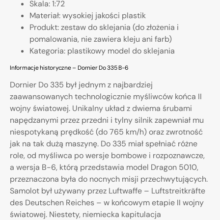
Skala: 1:72
Materiał: wysokiej jakości plastik
Produkt: zestaw do sklejania (do złożenia i
pomalowania, nie zawiera kleju ani farb)
Kategoria: plastikowy model do sklejania
Informacje historyczne – Dornier Do 335 B-6
Dornier Do 335 był jednym z najbardziej
zaawansowanych technologicznie myśliwców końca II
wojny światowej. Unikalny układ z dwiema śrubami
napędzanymi przez przedni i tylny silnik zapewniał mu
niespotykaną prędkość (do 765 km/h) oraz zwrotność
jak na tak dużą maszynę. Do 335 miał spełniać różne
role, od myśliwca po wersje bombowe i rozpoznawcze,
a wersja B-6, którą przedstawia model Dragon 5010,
przeznaczona była do nocnych misji przechwytujących.
Samolot był używany przez Luftwaffe – Luftstreitkräfte
des Deutschen Reiches – w końcowym etapie II wojny
światowej. Niestety, niemiecka kapitulacja