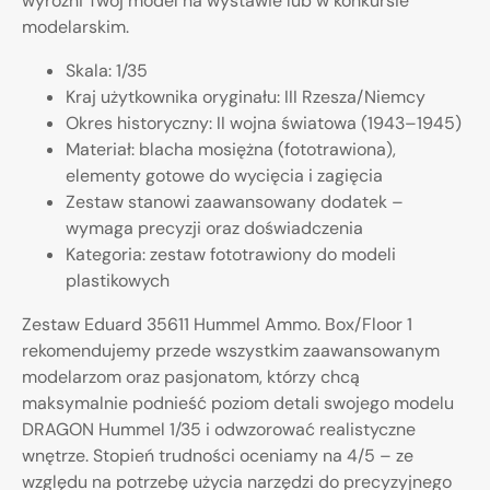
wyróżni Twój model na wystawie lub w konkursie
modelarskim.
Skala: 1/35
Kraj użytkownika oryginału: III Rzesza/Niemcy
Okres historyczny: II wojna światowa (1943–1945)
Materiał: blacha mosiężna (fototrawiona),
elementy gotowe do wycięcia i zagięcia
Zestaw stanowi zaawansowany dodatek –
wymaga precyzji oraz doświadczenia
Kategoria: zestaw fototrawiony do modeli
plastikowych
Zestaw Eduard 35611 Hummel Ammo. Box/Floor 1
rekomendujemy przede wszystkim zaawansowanym
modelarzom oraz pasjonatom, którzy chcą
maksymalnie podnieść poziom detali swojego modelu
DRAGON Hummel 1/35 i odwzorować realistyczne
wnętrze. Stopień trudności oceniamy na 4/5 – ze
względu na potrzebę użycia narzędzi do precyzyjnego