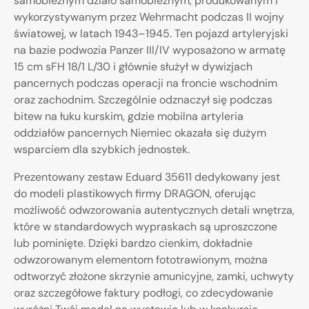
samobieżnym działo samobieżnym, produkowanym i
wykorzystywanym przez Wehrmacht podczas II wojny
światowej, w latach 1943–1945. Ten pojazd artyleryjski
na bazie podwozia Panzer III/IV wyposażono w armatę
15 cm sFH 18/1 L/30 i głównie służył w dywizjach
pancernych podczas operacji na froncie wschodnim
oraz zachodnim. Szczególnie odznaczył się podczas
bitew na łuku kurskim, gdzie mobilna artyleria
oddziałów pancernych Niemiec okazała się dużym
wsparciem dla szybkich jednostek.
Prezentowany zestaw Eduard 35611 dedykowany jest
do modeli plastikowych firmy DRAGON, oferując
możliwość odwzorowania autentycznych detali wnętrza,
które w standardowych wypraskach są uproszczone
lub pominięte. Dzięki bardzo cienkim, dokładnie
odwzorowanym elementom fototrawionym, można
odtworzyć złożone skrzynie amunicyjne, zamki, uchwyty
oraz szczegółowe faktury podłogi, co zdecydowanie