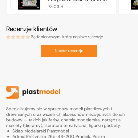
5102 - Upgrade Solution 1/35
Cena
73,03 zł
regularna
Recenzje klientów
Bądź pierwszym, który napisze recenzję
Napisz recenzję
Specjalizujemy się w sprzedaży modeli plastikowych i
drewnianych oraz wszelkich akcesoriów niezbędnych do ich
budowy — takich jak farby, chemia modelarska, narzędzia,
makiety (dioramy), literatura tematyczna, figurki i gadżety.
Sklep Modelarski Plastmodel
Adres: Prężyńska 26b, 48-200 Prudnik, Polska