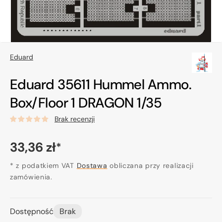
Eduard
Eduard 35611 Hummel Ammo.
Box/Floor 1 DRAGON 1/35
Brak recenzji
Cena
33,36 zł
*
regularna
* z podatkiem VAT
Dostawa
obliczana przy realizacji
zamówienia.
Dostępność
Brak