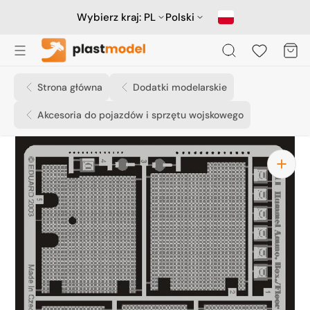
Przejdź
do
Wybierz kraj:
PL
Polski
treści
Koszyk
Strona główna
Dodatki modelarskie
Akcesoria do pojazdów i sprzętu wojskowego
Otwórz
media
1
w
widoku
galerii