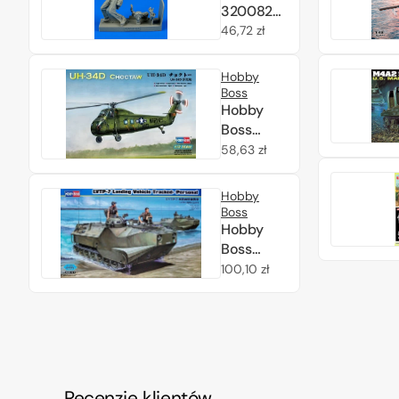
Marines
320082
1/48
U.S.
Cena
46,72 zł
Marines
regularna
Pilot WWII
Hobby
- Pacific
Boss
theatre
Hobby
1/32
Boss
87222
Cena
58,63 zł
American
regularna
UH-34D
Hobby
Choctaw
Boss
1/72
Hobby
Boss
82409
Cena
100,10 zł
LVTP-7
regularna
Landing
Vehicle
Tracked-
Personal
1/35
Recenzje klientów