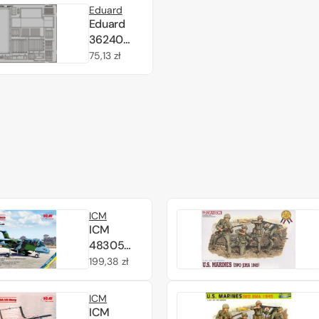
Eduard
Eduard
36240
LVT-4
Cena
75,13 zł
interior
regularna
1/35 AFV
Club
ICM
ICM
48305
OV-10A
Cena
199,38 zł
Bronco
regularna
US Marine
ICM
Corps,
ICM