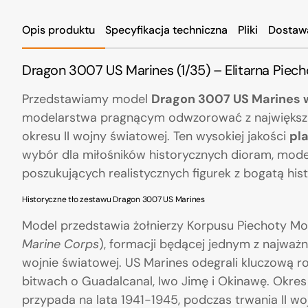
Opis produktu
Specyfikacja techniczna
Pliki
Dostaw
Dragon 3007 US Marines (1/35) – Elitarna Piech
Przedstawiamy model
Dragon 3007 US Marines w
modelarstwa pragnącym odwzorować z największą
okresu II wojny światowej. Ten wysokiej jakości
pl
wybór dla miłośników historycznych dioram, mode
poszukujących realistycznych figurek z bogatą hist
Historyczne tło zestawu Dragon 3007 US Marines
Model przedstawia żołnierzy Korpusu Piechoty Mo
Marine Corps
), formacji będącej jednym z najważni
wojnie światowej. US Marines odegrali kluczową r
bitwach o Guadalcanal, Iwo Jimę i Okinawę. Okres
przypada na lata 1941-1945, podczas trwania II 