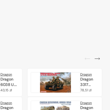
Dragon
Dragon
Dragon
Dragon
6038 U.S.
3317
Marines
Mechanical
Cena
43,15 zł
Cena
78,51 zł
Iwo Jima
Mule w/
regularna
regularna
1945 1/35
U.S.
Dragon
Dragon
Marines
Dragon
Dragon