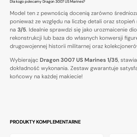
Dla kogo polecamy Dragon 3007 US Marines?
Model ten z pewnością docenią zarówno średnioza
ponieważ ze względu na liczbę detali oraz stopie
na
3/5
. Idealnie sprawdzi się jako urozmaicenie 
rekonstrukcji lub baza do własnych konwersji fig
drugowojennej historii militarnej oraz kolekcjonerów
Wybierając
Dragon 3007 US Marines 1/35
, stawi
dokładność wykonania. Zestaw gwarantuje satysfa
końcowy na każdej makiecie!
PRODUKTY KOMPLEMENTARNE