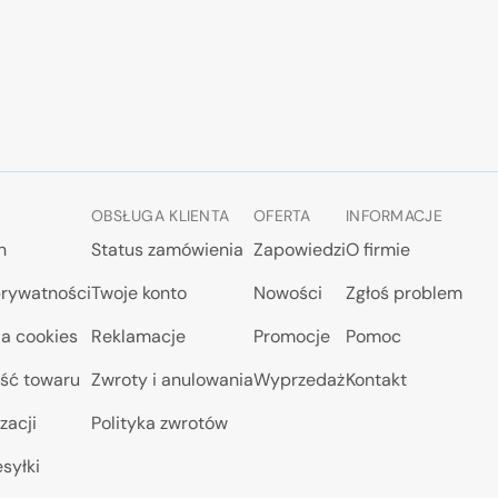
OBSŁUGA KLIENTA
OFERTA
INFORMACJE
n
Status zamówienia
Zapowiedzi
O firmie
prywatności
Twoje konto
Nowości
Zgłoś problem
a cookies
Reklamacje
Promocje
Pomoc
ść towaru
Zwroty i anulowania
Wyprzedaż
Kontakt
zacji
Polityka zwrotów
syłki