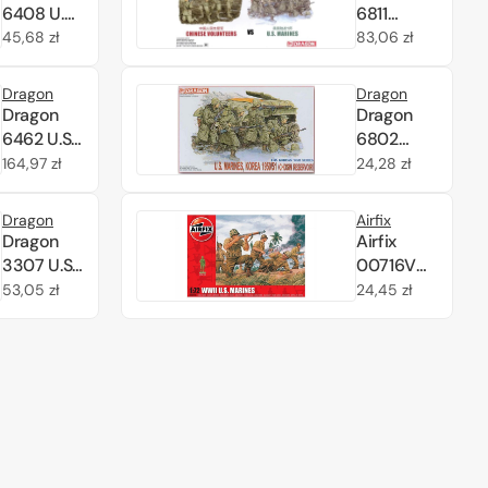
1/35
6408 U.S.
6811
Marines
Chosin
Cena
45,68 zł
Cena
83,06 zł
Iwo Jima
Reservoir,
regularna
regularna
1945 1/35
Korea
Dragon
Dragon
1950
Dragon
Dragon
Chinese
6462 U.S.
6802
Volunteer
MARINES
U.S.Marines,
Cena
164,97 zł
Cena
24,28 zł
vs. U.S.
M4A2(W)
Korea
regularna
regularna
Marines
PTO 1/35
1950-51
Dragon
Airfix
1/35
(Chosin)
Dragon
Airfix
1/35
3307 U.S.
00716V
Marines
WWII US
Cena
53,05 zł
Cena
24,45 zł
(Khe Sah
Marines
regularna
regularna
68) 1/35
1/76