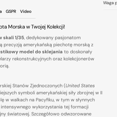
Waga p
a
GSPR
Video
ota Morska w Twojej Kolekcji!
 skali 1/35
, dedykowany pasjonatom
 precyzją amerykańską piechotę morską z
astikowy model do sklejania
to doskonały
larzy rekonstrukcyjnych oraz kolekcjonerów
orią.
rskiej Stanów Zjednoczonych (
United States
ejszych symboli amerykańskiej siły zbrojnej w II
olę w walkach na Pacyfiku, w tym w słynnych
 intensywnego wykorzystania tej formacji
wojny światowej. Szczegółowo odwzorowane