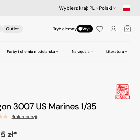
Wybierz kraj:
PL
Polski
Koszyk
Outlet
Tryb ciemny
Wył.
Farby i chemia modelarska
Narzędzia
Literatura
nictwa
ów
Samochody
Scenerie
Akcesoria lotnicze
Amazing Art.
Kleje
zepy
Star Wars & Science Fiction
Gabloty na modele
Heller
Narzędzia do wiercenia
Hasegawa Seria MechatroWeGo
Śruby i nakrętki
MR. Paint
Pasty polerskie itp
gon 3007 US Marines 1/35
kujące
Figurki
Molotow
Pędzle
odelarskie
Tamiya
Środki czyszczące
Brak recenzji
Zero Paints
a
5 zł
*