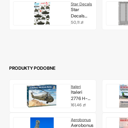
Star Decals
Star
Decals
35-C1074
Cena
50,11 zł
M48A3
regularna
Late
model
1/35
PRODUKTY PODOBNE
Italeri
Italeri
2776 H-
34 A
Cena
161,46 zł
“Pirate” /
regularna
UH-34D
Aerobonus
U.S.
Aerobonus