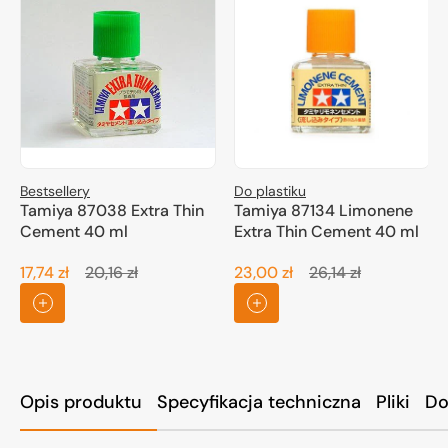
Bestsellery
Do plastiku
Tamiya 87038 Extra Thin
Tamiya 87134 Limonene
Cement 40 ml
Extra Thin Cement 40 ml
17,74 zł
20,16 zł
23,00 zł
26,14 zł
Cena
Cena
Cena
Cena
promocyjna
regularna
promocyjna
regularna
Opis produktu
Specyfikacja techniczna
Pliki
Do