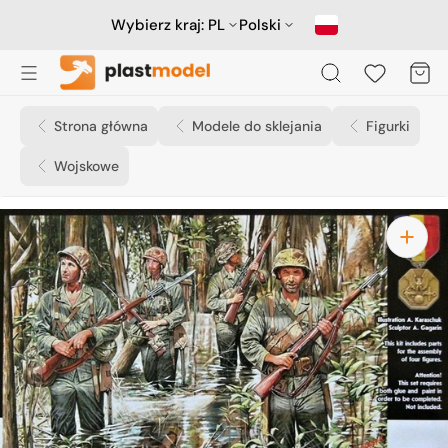
Przejdź
do
Wybierz kraj:
PL
Polski
treści
Koszyk
Strona główna
Modele do sklejania
Figurki
Wojskowe
Otwórz
media
1
w
widoku
galerii