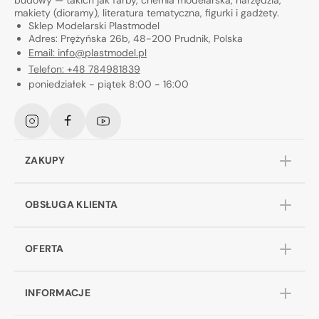
budowy — takich jak farby, chemia modelarska, narzędzia,
makiety (dioramy), literatura tematyczna, figurki i gadżety.
Sklep Modelarski Plastmodel
Adres: Prężyńska 26b, 48-200 Prudnik, Polska
Email: info@plastmodel.pl
Telefon: +48 784981839
poniedziałek - piątek 8:00 - 16:00
Instagram
Facebook
YouTube
ZAKUPY
OBSŁUGA KLIENTA
OFERTA
INFORMACJE