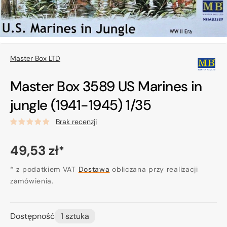
Master Box LTD
Master Box 3589 US Marines in
jungle (1941-1945) 1/35
Brak recenzji
Cena
49,53 zł
*
regularna
* z podatkiem VAT
Dostawa
obliczana przy realizacji
zamówienia.
Dostępność
1 sztuka