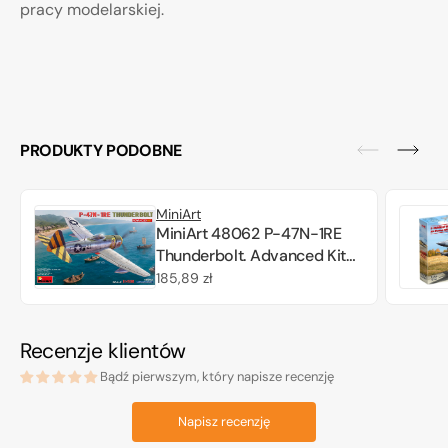
pracy modelarskiej.
PRODUKTY PODOBNE
MiniArt
MiniArt 48062 P-47N-1RE
Thunderbolt. Advanced Kit
1/48
Cena
185,89 zł
regularna
Recenzje klientów
Bądź pierwszym, który napisze recenzję
Napisz recenzję