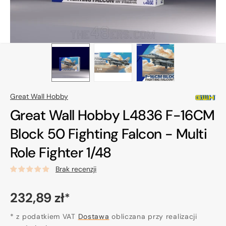
Great Wall Hobby
Great Wall Hobby L4836 F-16CM
Block 50 Fighting Falcon - Multi
Role Fighter 1/48
Brak recenzji
Cena
232,89 zł
*
regularna
* z podatkiem VAT
Dostawa
obliczana przy realizacji