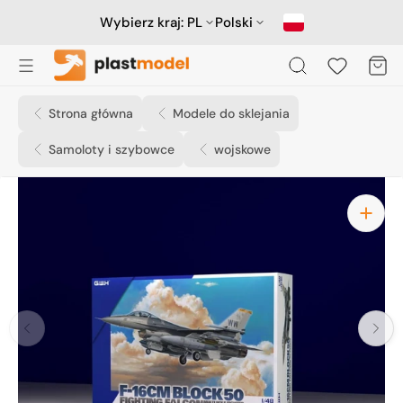
Przejdź
do
Wybierz kraj:
PL
Polski
treści
Koszyk
Strona główna
Modele do sklejania
Samoloty i szybowce
wojskowe
Otwórz
media
1
w
widoku
galerii