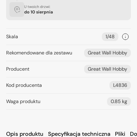
U twoich drzwi:
do
10 sierpnia
Skala
1/48
Rekomendowane dla zestawu
Great Wall Hobby
Producent
Great Wall Hobby
Kod producenta
L4836
Waga produktu
0.85 kg
Opis produktu
Specyfikacja techniczna
Pliki
Do