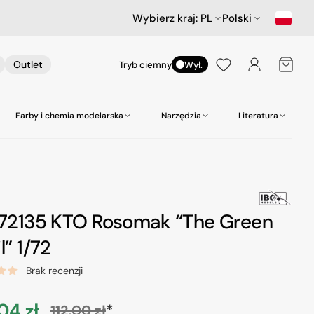
Wybierz kraj:
PL
Polski
Koszyk
Outlet
Tryb ciemny
Wył.
Farby i chemia modelarska
Narzędzia
Literatura
nictwa
ów
Samochody
Scenerie
Akcesoria lotnicze
Amazing Art.
Kleje
zepy
Star Wars & Science Fiction
Gabloty na modele
Heller
Narzędzia do wiercenia
Hasegawa Seria MechatroWeGo
Śruby i nakrętki
MR. Paint
Pasty polerskie itp
 72135 KTO Rosomak “The Green
kujące
Figurki
Molotow
Pędzle
l” 1/72
odelarskie
Tamiya
Środki czyszczące
Brak recenzji
Zero Paints
04 zł
*
112,00 zł