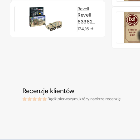
MATV
Revell
w/RPGNET
Revell
System
63362
(Full
GTK
Cena
124,16 zł
Interior)
Boxer
regularna
1/35
sgSanKfz
Model Set
1 1/72
Recenzje klientów
Bądź pierwszym, który napisze recenzję