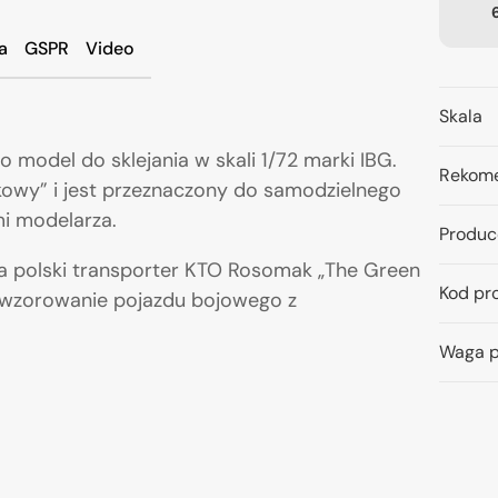
a
GSPR
Video
Skala
o model do sklejania w skali 1/72 marki IBG.
Rekome
skowy” i jest przeznaczony do samodzielnego
i modelarza.
Produc
ia polski transporter KTO Rosomak „The Green
Kod pr
odwzorowanie pojazdu bojowego z
Waga p