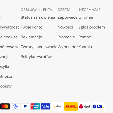
OBSŁUGA KLIENTA
OFERTA
INFORMACJE
n
Status zamówienia
Zapowiedzi
O firmie
prywatności
Twoje konto
Nowości
Zgłoś problem
a cookies
Reklamacje
Promocje
Pomoc
ść towaru
Zwroty i anulowania
Wyprzedaż
Kontakt
zacji
Polityka zwrotów
syłki
atności
obisty