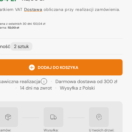
a
Cena
ocyjna
datkiem VAT
regularna
Dostawa
obliczana przy realizacji zamówienia.
cena z ostatnich 30 dni:
103,04 zł
arna:
112,00 zł
ność
2 sztuk
DODAJ DO KOSZYKA
kawiczna realizacja
Darmowa dostawa od 300 zł
14 dni na zwrot
Wysyłka z Polski
Zamów:
Wysyłka:
U twoich drzwi: