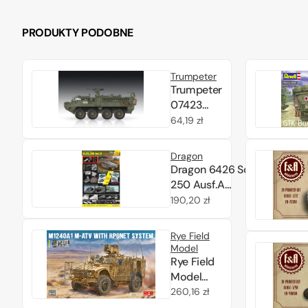
PRODUKTY PODOBNE
Trumpeter
Trumpeter
07423
M1130
Cena
64,19 zł
Stryker
regularna
Command
Dragon
Vehicle
Dragon 6426 Sd.Kfz.
1/72
250 Ausf.A
Schützenpanzerwagen
Cena
190,20 zł
2w1 1/35
regularna
Rye Field
Model
Rye Field
Model
5145
Cena
260,16 zł
M1240A1
regularna