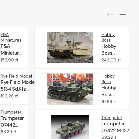
F&A
Hobby
Miniatures
Boss
F&A
Hobby
Miniatures
Boss
FA-
84524
Cena
152,90 zł
Cena
246,09 zł
35002
I.D.F.
regularna
regularna
WZ.28
Namer-1
Rye Field Model
Hobby
1/35
IFV 1/35
Rye Field Model
Boss
Hobby
5134 Sd.Kfz.
Boss
234/3 Schwerer
Cena
196,26 zł
80154
Cena
117,99 zł
Panzerspahwagen
regularna
BMD-1P
regularna
7.5cm Stummel
Trumpeter
1/35
1/35
Trumpeter
Trumpeter
Trumpeter
07442
07422 M1127
LAV-150
Cena
63,39 zł
Stryker
Cena
69,29 zł
APC
regularna