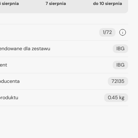
6 sierpnia
7 sierpnia
do
10 sierpnia
1/72
ndowane dla zestawu
IBG
ent
IBG
oducenta
72135
roduktu
0.45 kg