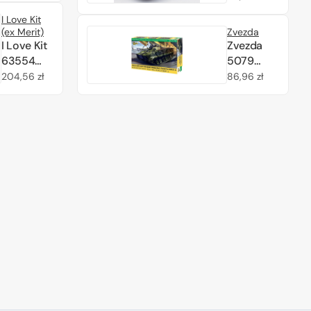
Reconnaissance
regularna
90mm
I Love Kit
Vehicle RV 1/72
Mecar
(ex Merit)
Zvezda
Gun 1/72
I Love Kit
Zvezda
63554
5079
SOCOM
BMP-3
Cena
204,56 zł
Cena
86,96 zł
M1245A1
1/72
regularna
regularna
M-ATV
1/35