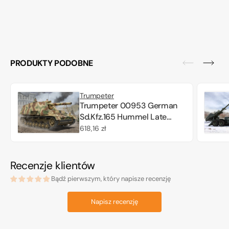
PRODUKTY PODOBNE
Trumpeter
Trumpeter 00953 German
Sd.Kfz.165 Hummel Late
Production 1/16
Cena
618,16 zł
regularna
Recenzje klientów
Bądź pierwszym, który napisze recenzję
Napisz recenzję