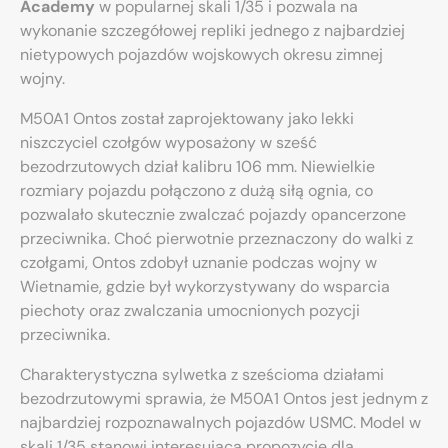
Academy
w popularnej skali 1/35 i pozwala na
wykonanie szczegółowej repliki jednego z najbardziej
nietypowych pojazdów wojskowych okresu zimnej
wojny.
M50A1 Ontos został zaprojektowany jako lekki
niszczyciel czołgów wyposażony w sześć
bezodrzutowych dział kalibru 106 mm. Niewielkie
rozmiary pojazdu połączono z dużą siłą ognia, co
pozwalało skutecznie zwalczać pojazdy opancerzone
przeciwnika. Choć pierwotnie przeznaczony do walki z
czołgami, Ontos zdobył uznanie podczas wojny w
Wietnamie, gdzie był wykorzystywany do wsparcia
piechoty oraz zwalczania umocnionych pozycji
przeciwnika.
Charakterystyczna sylwetka z sześcioma działami
bezodrzutowymi sprawia, że M50A1 Ontos jest jednym z
najbardziej rozpoznawalnych pojazdów USMC. Model w
skali 1/35 stanowi interesującą propozycję dla