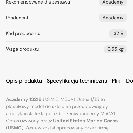
Rekomendowane dla zestawu
Academy
Producent
Academy
Kod producenta
13218
Waga produktu
0.55 kg
Opis produktu
Specyfikacja techniczna
Pliki
Do
Academy 13218
U.S.M.C. M50A1 Ontos 1/35 to
plastikowy model do sklejania przedstawiający
amerykański lekki pojazd przeciwpancerny M50A1
Ontos używany przez
United States Marine Corps
(USMC)
. Zestaw został opracowany przez firmę