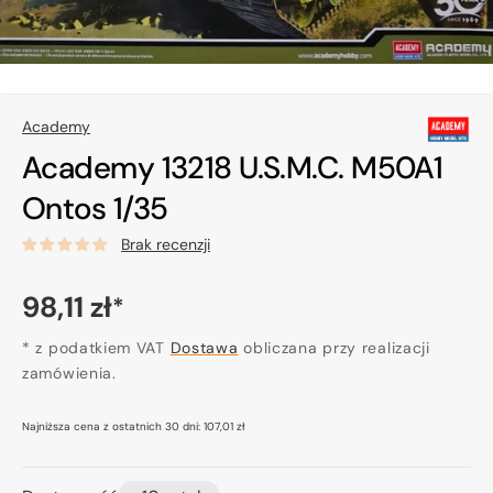
Academy
Academy 13218 U.S.M.C. M50A1
Ontos 1/35
Brak recenzji
Cena
98,11 zł
*
regularna
* z podatkiem VAT
Dostawa
obliczana przy realizacji
zamówienia.
Najniższa cena z ostatnich 30 dni:
107,01 zł