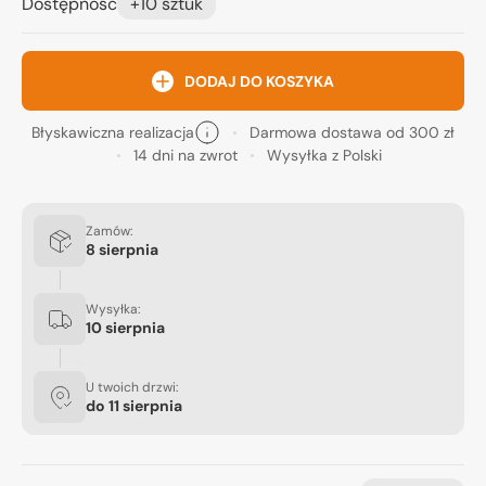
Dostępność
+10 sztuk
DODAJ DO KOSZYKA
Błyskawiczna realizacja
Darmowa dostawa od 300 zł
14 dni na zwrot
Wysyłka z Polski
Zamów:
8 sierpnia
Wysyłka:
10 sierpnia
U twoich drzwi:
do
11 sierpnia