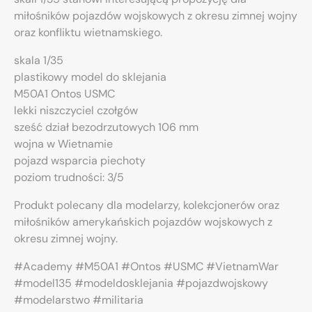
miłośników pojazdów wojskowych z okresu zimnej wojny
oraz konfliktu wietnamskiego.
skala 1/35
plastikowy model do sklejania
M50A1 Ontos USMC
lekki niszczyciel czołgów
sześć dział bezodrzutowych 106 mm
wojna w Wietnamie
pojazd wsparcia piechoty
poziom trudności: 3/5
Produkt polecany dla modelarzy, kolekcjonerów oraz
miłośników amerykańskich pojazdów wojskowych z
okresu zimnej wojny.
#Academy #M50A1 #Ontos #USMC #VietnamWar
#model135 #modeldosklejania #pojazdwojskowy
#modelarstwo #militaria