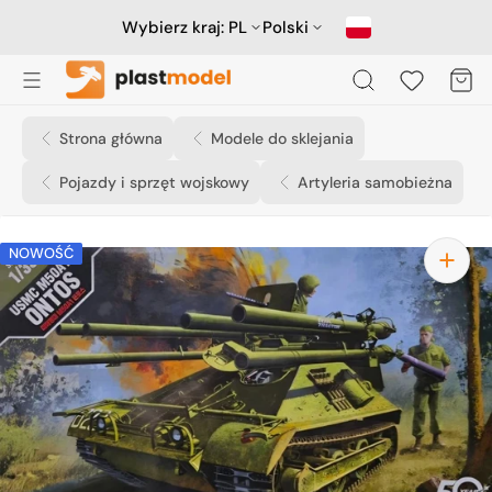
Przejdź
do
Wybierz kraj:
PL
Polski
treści
Koszyk
Strona główna
Modele do sklejania
Pojazdy i sprzęt wojskowy
Artyleria samobieżna
NOWOŚĆ
Otwórz
media
1
w
widoku
galerii