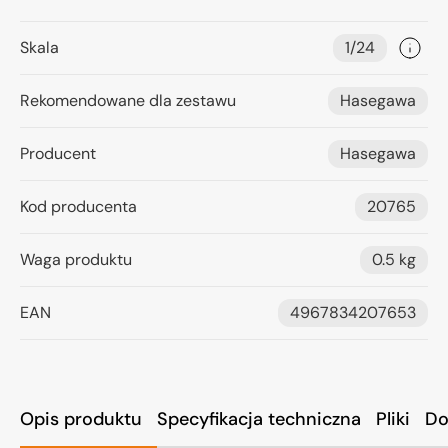
Skala
1/24
Rekomendowane dla zestawu
Hasegawa
Producent
Hasegawa
Kod producenta
20765
Waga produktu
0.5 kg
EAN
4967834207653
Opis produktu
Specyfikacja techniczna
Pliki
Do