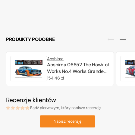
PRODUKTY PODOBNE
Aoshima
Aoshima 06652 The Hawk of
Works No.4 Works Grande
mark II 1/24
Cena
154,46 zł
regularna
Recenzje klientów
Bądź pierwszym, który napisze recenzję
Napisz recenzję