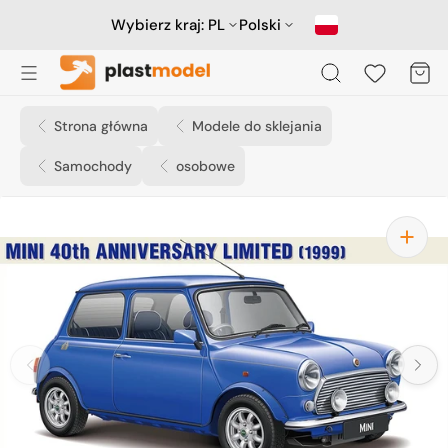
Przejdź
do
Wybierz kraj:
PL
Polski
treści
Koszyk
Strona główna
Modele do sklejania
Samochody
osobowe
Otwórz
media
1
w
widoku
galerii