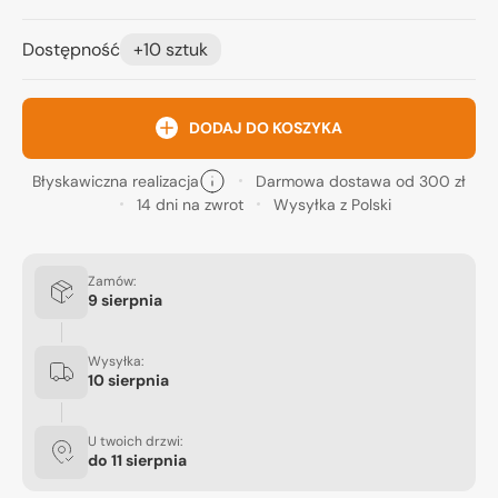
Dostępność
+10 sztuk
DODAJ DO KOSZYKA
Błyskawiczna realizacja
Darmowa dostawa od 300 zł
14 dni na zwrot
Wysyłka z Polski
Zamów:
9 sierpnia
Wysyłka:
10 sierpnia
U twoich drzwi:
do
11 sierpnia