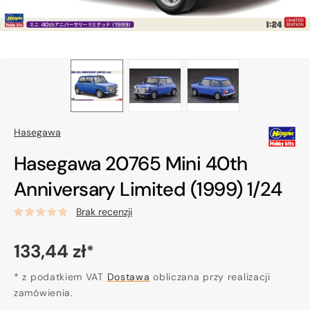
Hasegawa
Hasegawa 20765 Mini 40th
Anniversary Limited (1999) 1/24
Brak recenzji
Cena
133,44 zł
*
regularna
* z podatkiem VAT
Dostawa
obliczana przy realizacji
zamówienia.