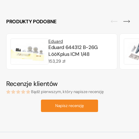
PRODUKTY PODOBNE
Eduard
Eduard 644312 B-26G
LööKplus ICM 1/48
Cena
153,29 zł
regularna
Recenzje klientów
Bądź pierwszym, który napisze recenzję
Napisz recenzję