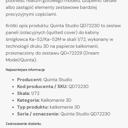
podnieść realizm gotowego modelu, uzupełnić detale
albo zastąpić elementy zestawowe bardziej
precyzyjnymi częściami.
Krótki opis produktu: Quinta Studio QD72230 to zestaw
paneli izolacyjnych (quilted cover) do kabiny
śmigłowca Ka-52/Ka-52M w skali 1/72, wykonany w
technologii druku 3D na papierze kalkomanii,
przeznaczony do zestawu QD+72229 (Dream
Model/Quinta).
Najważniejsze informacje
Producent:
Quinta Studio
Kod producenta / SKU:
QD72230
Skala:
1/72
Kategoria:
Kalkomanie 3D
Typ produktu:
kalkomanie 3D
Seria / oznaczenie:
Quinta Studio QD72230
Zastosowanie dodatku