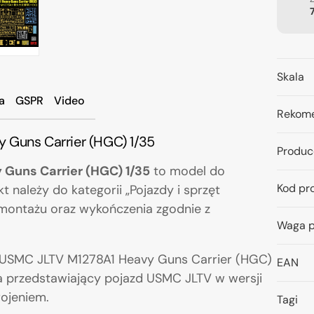
Skala
a
GSPR
Video
Rekome
 Guns Carrier (HGC) 1/35
Produc
 Guns Carrier (HGC) 1/35
to model do
Kod pr
kt należy do kategorii „Pojazdy i sprzęt
montażu oraz wykończenia zgodnie z
Waga p
9 USMC JLTV M1278A1 Heavy Guns Carrier (HGC)
EAN
ia przedstawiający pojazd USMC JLTV w wersji
rojeniem.
Tagi