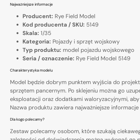
Najważniejsze informacje
Producent:
Rye Field Model
Kod producenta / SKU:
5149
Skala:
1/35
Kategoria:
Pojazdy i sprzęt wojskowy
Typ produktu:
model pojazdu wojskowego
Seria / oznaczenie:
Rye Field Model 5149
Charakterystyka modelu
Model będzie dobrym punktem wyjścia do projekt
sprzętem pancernym. Po sklejeniu można go uzupe
eksploatacji oraz dodatkami waloryzacyjnymi, aby 
Nazwa produktu zawiera najważniejsze informacje o
Dla kogo polecamy?
Zestaw polecamy osobom, które szukają ciekawego
zależności od doświadczenia można wykonać go p