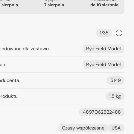
7 sierpnia
7 sierpnia
do
10 sierpnia
1/35
ndowane dla zestawu
Rye Field Model
ent
Rye Field Model
oducenta
5149
roduktu
1.5 kg
4897062622488
Czasy współczesne
USA