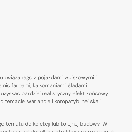
u związanego z pojazdami wojskowymi i
łnić farbami, kalkomaniami, śladami
uzyskać bardziej realistyczny efekt końcowy.
 temacie, wariancie i kompatybilnej skali.
 tematu do kolekcji lub kolejnej budowy. W
rosto z pudełka albo potraktować jako bazę do