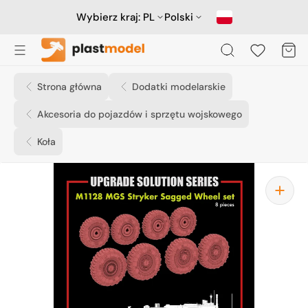
Przejdź
do
Wybierz kraj:
PL
Polski
treści
Koszyk
Strona główna
Dodatki modelarskie
Akcesoria do pojazdów i sprzętu wojskowego
Koła
Otwórz
media
1