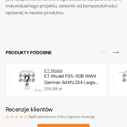
indywidualnego projektu, zależnie od kompatybilności
opisanej w nazwie produktu.
PRODUKTY PODOBNE
E.T. Model
E.T. Model P35-110B WWII
German Sd.Kfz.234 Large
Diameter Weighted Wheels
Cena
205,98 zł
(Mixed Tyre Pattern) 1/35
regularna
Recenzje klientów
Bądź pierwszym, który napisze recenzję