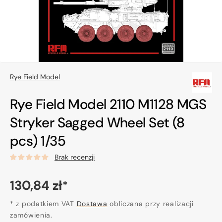
w
widoku
galerii
Rye Field Model
Rye Field Model 2110 M1128 MGS
Stryker Sagged Wheel Set (8
pcs) 1/35
Brak recenzji
Cena
130,84 zł
*
regularna
* z podatkiem VAT
Dostawa
obliczana przy realizacji
zamówienia.