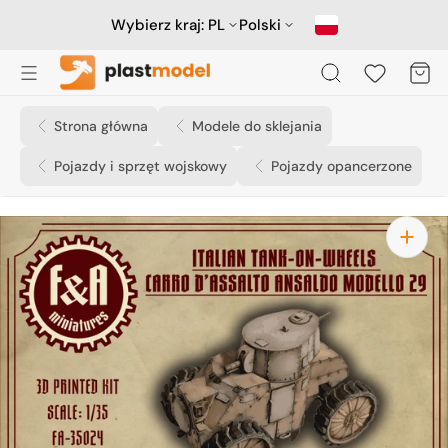
Przejdź
do
Wybierz kraj:
PL
Polski
treści
Koszyk
Strona główna
Modele do sklejania
Pojazdy i sprzęt wojskowy
Pojazdy opancerzone
Otwórz
media
1
w
widoku
galerii