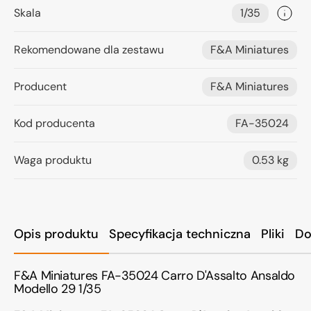
Skala
1/35
Rekomendowane dla zestawu
F&A Miniatures
Producent
F&A Miniatures
Kod producenta
FA-35024
Waga produktu
0.53 kg
Opis produktu
Specyfikacja techniczna
Pliki
Do
F&A Miniatures FA-35024 Carro D'Assalto Ansaldo
Modello 29 1/35