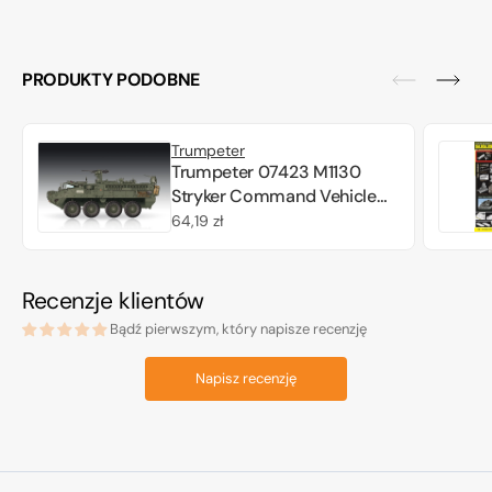
PRODUKTY PODOBNE
Trumpeter
Trumpeter 07423 M1130
Stryker Command Vehicle
1/72
Cena
64,19 zł
regularna
Recenzje klientów
Bądź pierwszym, który napisze recenzję
Napisz recenzję