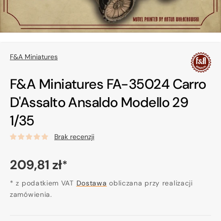
F&A Miniatures
F&A Miniatures FA-35024 Carro
D'Assalto Ansaldo Modello 29
1/35
Brak recenzji
Cena
209,81 zł
*
regularna
* z podatkiem VAT
Dostawa
obliczana przy realizacji
zamówienia.