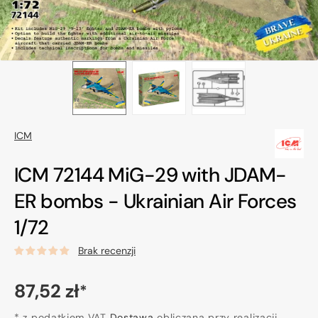
ICM
ICM 72144 MiG-29 with JDAM-
ER bombs - Ukrainian Air Forces
1/72
Brak recenzji
Cena
87,52 zł
*
regularna
* z podatkiem VAT
Dostawa
obliczana przy realizacji