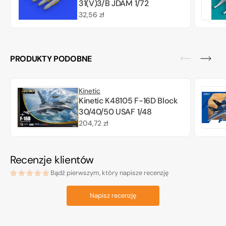
31(V)3/B JDAM 1/72
Cena
32,56 zł
regularna
PRODUKTY PODOBNE
Kinetic
Kinetic K48105 F-16D Block
30/40/50 USAF 1/48
Cena
204,72 zł
regularna
Recenzje klientów
Bądź pierwszym, który napisze recenzję
Napisz recenzję