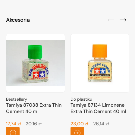
Akcesoria
Bestsellery
Do plastiku
Tamiya 87038 Extra Thin
Tamiya 87134 Limonene
Cement 40 ml
Extra Thin Cement 40 ml
17,74 zł
20,16 zł
23,00 zł
26,14 zł
Cena
Cena
Cena
Cena
promocyjna
regularna
promocyjna
regularna