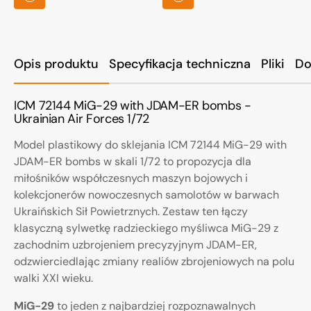
Opis produktu
Specyfikacja techniczna
Pliki
Do
ICM 72144 MiG-29 with JDAM-ER bombs -
Ukrainian Air Forces 1/72
Model plastikowy do sklejania ICM 72144 MiG-29 with
JDAM-ER bombs w skali 1/72 to propozycja dla
miłośników współczesnych maszyn bojowych i
kolekcjonerów nowoczesnych samolotów w barwach
Ukraińskich Sił Powietrznych. Zestaw ten łączy
klasyczną sylwetkę radzieckiego myśliwca MiG-29 z
zachodnim uzbrojeniem precyzyjnym JDAM-ER,
odzwierciedlając zmiany realiów zbrojeniowych na polu
walki XXI wieku.
MiG-29
to jeden z najbardziej rozpoznawalnych