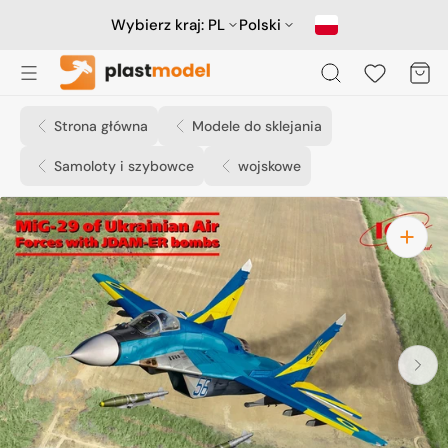
Przejdź
do
Wybierz kraj:
PL
Polski
treści
Koszyk
Strona główna
Modele do sklejania
Samoloty i szybowce
wojskowe
Otwórz
media
1
w
widoku
galerii