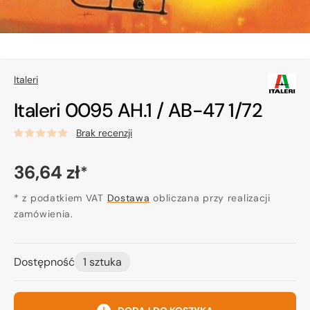
Italeri
Italeri 0095 AH.1 / AB-47 1/72
Brak recenzji
Cena
36,64 zł
*
regularna
* z podatkiem VAT
Dostawa
obliczana przy realizacji
zamówienia.
Dostępność
1 sztuka