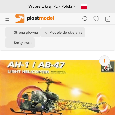
Przejdź
do
Wybierz kraj:
PL
Polski
treści
Koszyk
Strona główna
Modele do sklejania
Śmigłowce
Otwórz
media
1
w
widoku
galerii