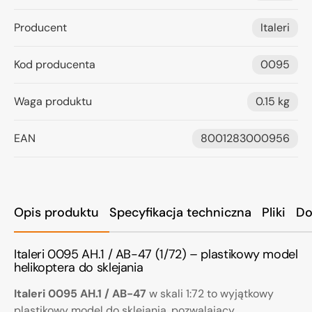
Producent
Italeri
Kod producenta
0095
Waga produktu
0.15 kg
EAN
8001283000956
Opis produktu
Specyfikacja techniczna
Pliki
Do
Italeri 0095 AH.1 / AB-47 (1/72) – plastikowy model
helikoptera do sklejania
Italeri 0095 AH.1 / AB-47
w skali 1:72 to wyjątkowy
plastikowy model do sklejania, pozwalający