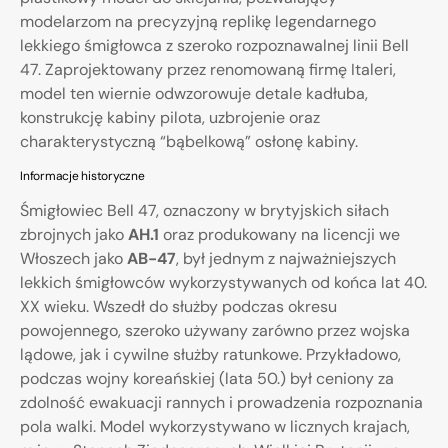
modelarzom na precyzyjną replikę legendarnego
lekkiego śmigłowca z szeroko rozpoznawalnej linii Bell
47. Zaprojektowany przez renomowaną firmę Italeri,
model ten wiernie odwzorowuje detale kadłuba,
konstrukcję kabiny pilota, uzbrojenie oraz
charakterystyczną “bąbelkową” osłonę kabiny.
Informacje historyczne
Śmigłowiec Bell 47, oznaczony w brytyjskich siłach
zbrojnych jako
AH.1
oraz produkowany na licencji we
Włoszech jako
AB-47
, był jednym z najważniejszych
lekkich śmigłowców wykorzystywanych od końca lat 40.
XX wieku. Wszedł do służby podczas okresu
powojennego, szeroko używany zarówno przez wojska
lądowe, jak i cywilne służby ratunkowe. Przykładowo,
podczas wojny koreańskiej (lata 50.) był ceniony za
zdolność ewakuacji rannych i prowadzenia rozpoznania
pola walki. Model wykorzystywano w licznych krajach,