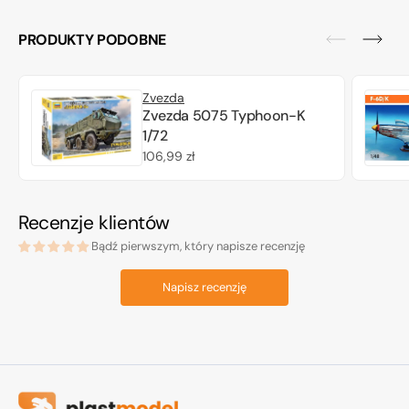
PRODUKTY PODOBNE
Zvezda
Zvezda 5075 Typhoon-K
1/72
Cena
106,99 zł
regularna
Recenzje klientów
Bądź pierwszym, który napisze recenzję
Napisz recenzję