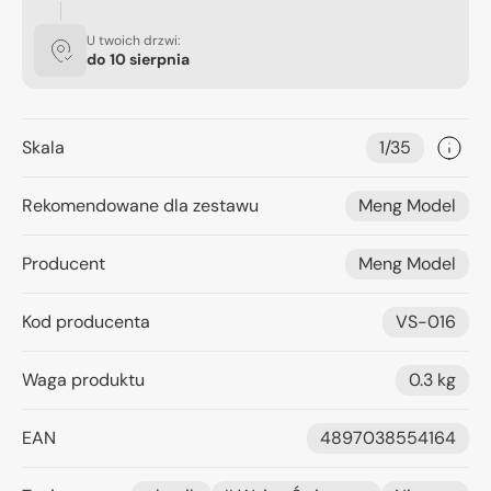
U twoich drzwi:
do
10 sierpnia
Skala
1/35
Rekomendowane dla zestawu
Meng Model
Producent
Meng Model
Kod producenta
VS-016
Waga produktu
0.3 kg
EAN
4897038554164