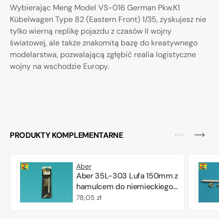
Wybierając Meng Model VS-016 German Pkw.K1
Kübelwagen Type 82 (Eastern Front) 1/35, zyskujesz nie
tylko wierną replikę pojazdu z czasów II wojny
światowej, ale także znakomitą bazę do kreatywnego
modelarstwa, pozwalającą zgłębić realia logistyczne
wojny na wschodzie Europy.
PRODUKTY KOMPLEMENTARNE
Aber
Aber 35L-303 Lufa 150mm z
hamulcem do niemieckiego
czołgu Pz.Kpfw. VII VK 7201
Cena
78,05 zł
(K) 1/35
regularna