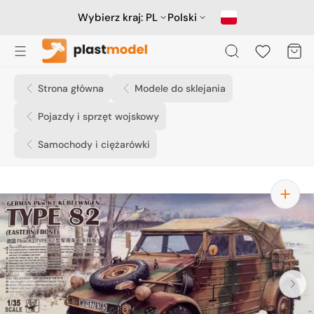
Przejdź
do
Wybierz kraj:
PL
Polski
treści
Koszyk
Strona główna
Modele do sklejania
Pojazdy i sprzęt wojskowy
Samochody i ciężarówki
Otwórz
media
1