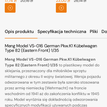
17,74 zł
20,16 zł
23,00 zł
26,14 zł
Cena
Cena
Cena
Cena
promocyjna
regularna
promocyjna
regularna
Opis produktu
Specyfikacja techniczna
Pliki
Do
Meng Model VS-016 German Pkw.K1 Kübelwagen
Type 82 (Eastern Front) 1/35
Meng Model VS-016 German Pkw.K1 Kübelwagen
Type 82 (Eastern Front) 1/35
to plastikowy model do
sklejania, przeznaczony dla miłośników sprzętu
militarnego z okresu II wojny światowej. Wersja pojazdu
odwzorowana w tym zestawie była szeroko stosowana
przez armię niemiecką (Wehrmacht) na froncie
wschodnim od 1941 aż do zakończenia konfliktu w 1945
roku. Model wyróżnia się dokładnością odwzorowania
specyficznych modyfikacji używanych podczas