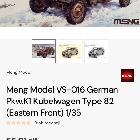
w
widoku
galerii
Meng Model
Meng Model VS-016 German
Pkw.K1 Kubelwagen Type 82
(Eastern Front) 1/35
Brak recenzji