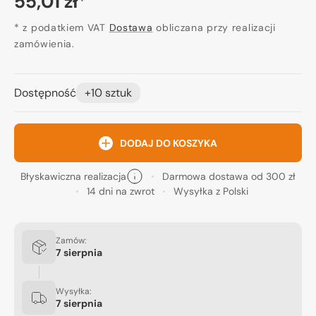
Cena
55,01 zł
*
regularna
* z podatkiem VAT
Dostawa
obliczana przy realizacji
zamówienia.
Dostępność
+10 sztuk
DODAJ DO KOSZYKA
Błyskawiczna realizacja
Darmowa dostawa od 300 zł
14 dni na zwrot
Wysyłka z Polski
Zamów:
7 sierpnia
Wysyłka:
7 sierpnia