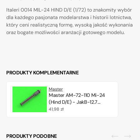
Italeri 0014 MIL-24 HIND D/E (1/72) to znakomity wybór
dla każdego pasjonata modelarstwa i historii lotnictwa,
który ceni realistyczną formę, wysoką jakość wykonania
oraz bogate możliwości aranżacji gotowego modelu.
PRODUKTY KOMPLEMENTARNE
Master
Master AM-72-110 Mi-24
(Hind D/E) - JakB-12.7
machine gun barrel and
Cena
41,98 zł
DUAS probe (metal and resin
regularna
parts) 1/72
PRODUKTY PODOBNE