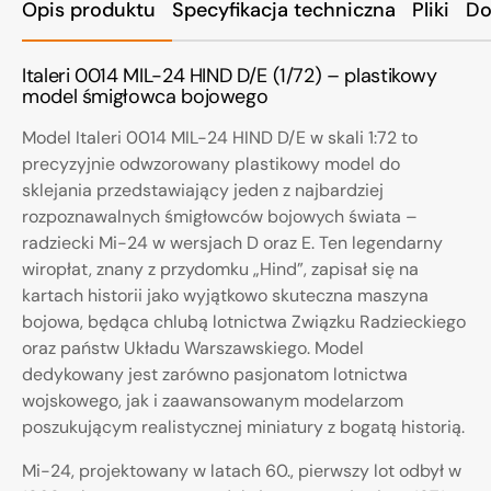
Opis produktu
Specyfikacja techniczna
Pliki
Do
Italeri 0014 MIL-24 HIND D/E (1/72) – plastikowy
model śmigłowca bojowego
Model Italeri 0014 MIL-24 HIND D/E w skali 1:72 to
precyzyjnie odwzorowany plastikowy model do
sklejania przedstawiający jeden z najbardziej
rozpoznawalnych śmigłowców bojowych świata –
radziecki Mi-24 w wersjach D oraz E. Ten legendarny
wiropłat, znany z przydomku „Hind”, zapisał się na
kartach historii jako wyjątkowo skuteczna maszyna
bojowa, będąca chlubą lotnictwa Związku Radzieckiego
oraz państw Układu Warszawskiego. Model
dedykowany jest zarówno pasjonatom lotnictwa
wojskowego, jak i zaawansowanym modelarzom
poszukującym realistycznej miniatury z bogatą historią.
Mi-24, projektowany w latach 60., pierwszy lot odbył w