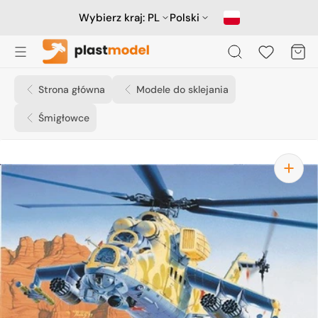
Przejdź
do
Wybierz kraj:
PL
Polski
treści
Koszyk
Strona główna
Modele do sklejania
Śmigłowce
Otwórz
media
1
w
widoku
galerii