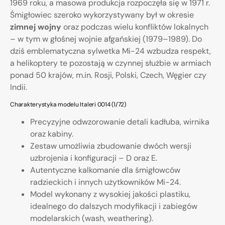
1969 roku, a masowa produkcja rozpoczęła się w 1971 r.
Śmigłowiec szeroko wykorzystywany był w okresie
zimnej wojny
oraz podczas wielu konfliktów lokalnych
– w tym w głośnej wojnie afgańskiej (1979–1989). Do
dziś emblematyczna sylwetka Mi-24 wzbudza respekt,
a helikoptery te pozostają w czynnej służbie w armiach
ponad 50 krajów, m.in. Rosji, Polski, Czech, Węgier czy
Indii.
Charakterystyka modelu Italeri 0014 (1/72)
Precyzyjne odwzorowanie detali kadłuba, wirnika
oraz kabiny.
Zestaw umożliwia zbudowanie dwóch wersji
uzbrojenia i konfiguracji – D oraz E.
Autentyczne kalkomanie dla śmigłowców
radzieckich i innych użytkowników Mi-24.
Model wykonany z wysokiej jakości plastiku,
idealnego do dalszych modyfikacji i zabiegów
modelarskich (wash, weathering).