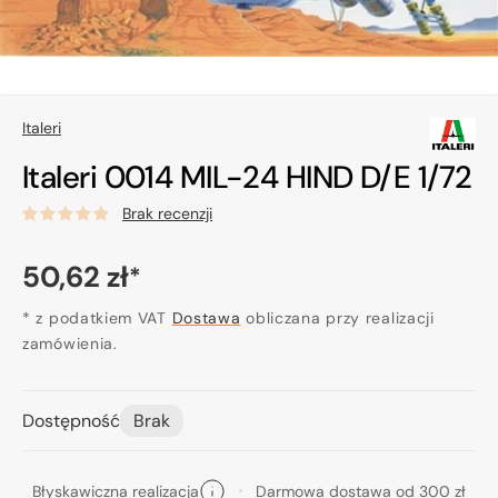
Italeri
Italeri 0014 MIL-24 HIND D/E 1/72
Brak recenzji
Cena
50,62 zł
*
regularna
* z podatkiem VAT
Dostawa
obliczana przy realizacji
zamówienia.
Dostępność
Brak
Błyskawiczna realizacja
Darmowa dostawa od 300 zł